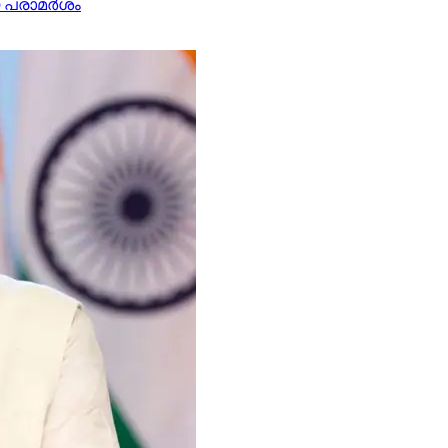
യ പരാമർശം