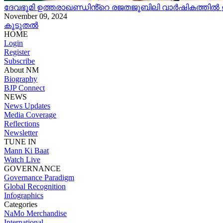
ദേവഭൂമി ഉത്തരാഖണ്ഡിൻ്റെ രജതജൂബിലി വാർഷികത്തിൽ ഉത്ത
November 09, 2024
കൂടുതൽ
HOME
Login
Register
Subscribe
About NM
Biography
BJP Connect
NEWS
News Updates
Media Coverage
Reflections
Newsletter
TUNE IN
Mann Ki Baat
Watch Live
GOVERNANCE
Governance Paradigm
Global Recognition
Infographics
Categories
NaMo Merchandise
International