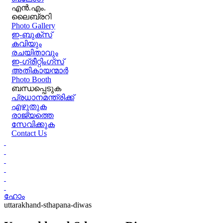
എൻ.എം.
ലൈബ്രറി
Photo Gallery
ഇ-ബുക്‌സ്
കവിയും
രചയിതാവും
ഇ-ഗ്രീറ്റിംഗ്‌സ്
അതികായന്മാർ
Photo Booth
ബന്ധപ്പെടുക
പ്രധാനമന്ത്രിക്ക്
എഴുതുക
രാജ്യത്തെ
സേവിക്കുക
Contact Us
ഹോം
uttarakhand-sthapana-diwas