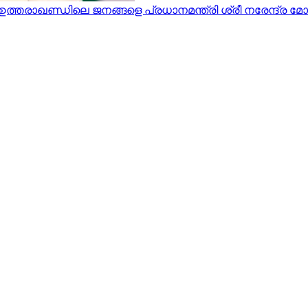
രാഖണ്ഡിലെ ജനങ്ങളെ പ്രധാനമന്ത്രി ശ്രീ നരേന്ദ്ര മോദി