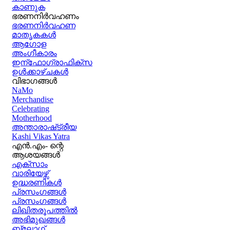
കാണുക
ഭരണനിര്‍വഹണം
ഭരണനിര്‍വഹണ
മാതൃകകൾ
ആഗോള
അംഗീകാരം
ഇന്ഫോഗ്രാഫിക്സ
ഉള്‍ക്കാഴ്‌ചകൾ
വിഭാഗങ്ങൾ
NaMo
Merchandise
Celebrating
Motherhood
അന്താരാഷ്‌ട്രീയ
Kashi Vikas Yatra
എൻ.എം- ന്റെ
ആശയങ്ങൾ
എക്സാം
വാരിയേഴ്സ്
ഉദ്ധരണികള്‍
പ്രസംഗങ്ങള്‍
പ്രസംഗങ്ങൾ
ലിഖിതരൂപത്തിൽ
അഭിമുഖങ്ങൾ
ബ്ലോഗ്