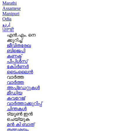
Marathi
Assamese
Manipuri
Odia
اردو
ਪੰਜਾਬੀ
എൻ.എം. നെ
ക്കുറിച്ച്
ജീവിതരേഖ
ബിജെപി
കണക്ട്
പീപ്പിൾസ്
കോർണർ
ടൈംലൈൻ
വാർത്ത
വാർത്ത
അപ്ഡേറ്റുകൾ
മീഡിയ
കവറേജ്
വാർത്താക്കുറിപ്പ്
ചിന്തകൾ
ട്യൂൺ ഇൻ
ചെയ്യുക
മൻ കി ബാത്
തത്സമയം