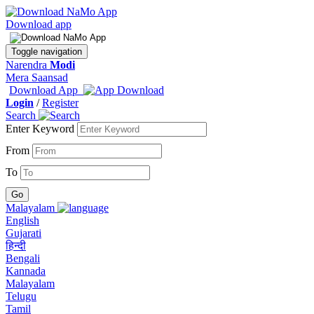
Download app
Toggle navigation
Narendra
Modi
Mera Saansad
Download App
Login
/
Register
Search
Enter Keyword
From
To
Malayalam
English
Gujarati
हिन्दी
Bengali
Kannada
Malayalam
Telugu
Tamil