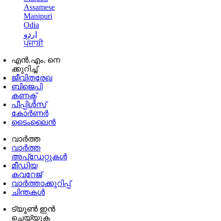
Assamese
Manipuri
Odia
اردو
ਪੰਜਾਬੀ
എൻ.എം. നെ
ക്കുറിച്ച്
ജീവിതരേഖ
ബിജെപി
കണക്ട്
പീപ്പിൾസ്
കോർണർ
ടൈംലൈൻ
വാർത്ത
വാർത്ത
അപ്ഡേറ്റുകൾ
മീഡിയ
കവറേജ്
വാർത്താക്കുറിപ്പ്
ചിന്തകൾ
ട്യൂൺ ഇൻ
ചെയ്യുക