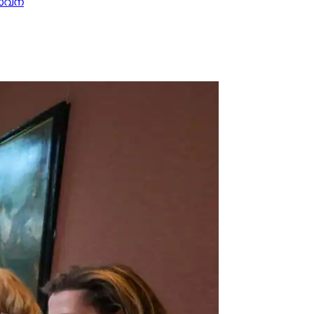
്താവന