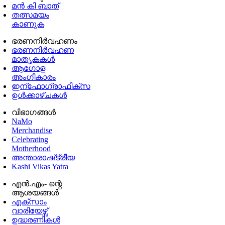
മൻ കി ബാത്
തത്സമയം
കാണുക
ഭരണനിര്‍വഹണം
ഭരണനിര്‍വഹണ
മാതൃകകൾ
ആഗോള
അംഗീകാരം
ഇന്ഫോഗ്രാഫിക്സ
ഉള്‍ക്കാഴ്‌ചകൾ
വിഭാഗങ്ങൾ
NaMo
Merchandise
Celebrating
Motherhood
അന്താരാഷ്‌ട്രീയ
Kashi Vikas Yatra
എൻ.എം- ന്റെ
ആശയങ്ങൾ
എക്സാം
വാരിയേഴ്സ്
ഉദ്ധരണികള്‍