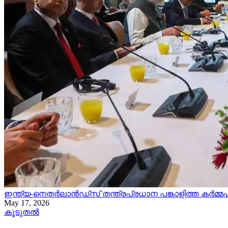
​ഇന്ത്യ-നെതർലാൻഡ്സ് തന്ത്രപ്രധാന പങ്കാളിത്ത കർമ്മപദ്
May 17, 2026
കൂടുതൽ