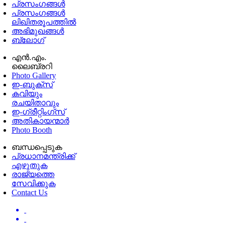
പ്രസംഗങ്ങള്‍
പ്രസംഗങ്ങൾ
ലിഖിതരൂപത്തിൽ
അഭിമുഖങ്ങൾ
ബ്ലോഗ്
എൻ.എം.
ലൈബ്രറി
Photo Gallery
ഇ-ബുക്‌സ്
കവിയും
രചയിതാവും
ഇ-ഗ്രീറ്റിംഗ്‌സ്
അതികായന്മാർ
Photo Booth
ബന്ധപ്പെടുക
പ്രധാനമന്ത്രിക്ക്
എഴുതുക
രാജ്യത്തെ
സേവിക്കുക
Contact Us