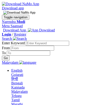
Download app
Toggle navigation
Narendra
Modi
Mera Saansad
Download App
Login
/
Register
Search
Enter Keyword
From
To
Malayalam
English
Gujarati
हिन्दी
Bengali
Kannada
Malayalam
Telugu
Tamil
Marathi