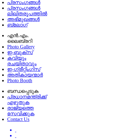
പ്രസംഗങ്ങള്‍
പ്രസംഗങ്ങൾ
ലിഖിതരൂപത്തിൽ
അഭിമുഖങ്ങൾ
ബ്ലോഗ്
എൻ.എം.
ലൈബ്രറി
Photo Gallery
ഇ-ബുക്‌സ്
കവിയും
രചയിതാവും
ഇ-ഗ്രീറ്റിംഗ്‌സ്
അതികായന്മാർ
Photo Booth
ബന്ധപ്പെടുക
പ്രധാനമന്ത്രിക്ക്
എഴുതുക
രാജ്യത്തെ
സേവിക്കുക
Contact Us