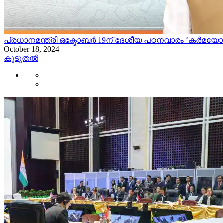
പ്രധാനമന്ത്രി ഒക്ടോബർ 19ന് ദേശീയ പഠനവാരം ‘കർമയോഗ
October 18, 2024
കൂടുതൽ