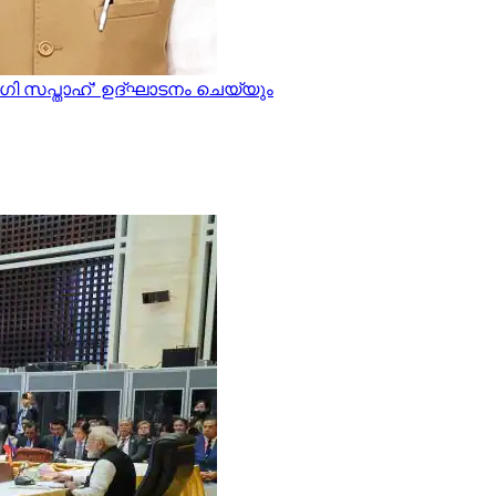
ി സപ്താഹ്’ ഉദ്ഘാടനം ചെയ്യും