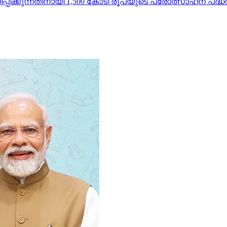
ിക്കുന്നതിനായി 1,500 കോടി രൂപയുടെ പ്രോത്സാഹന പദ്ധതി