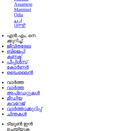
Assamese
Manipuri
Odia
اردو
ਪੰਜਾਬੀ
എൻ.എം. നെ
ക്കുറിച്ച്
ജീവിതരേഖ
ബിജെപി
കണക്ട്
പീപ്പിൾസ്
കോർണർ
ടൈംലൈൻ
വാർത്ത
വാർത്ത
അപ്ഡേറ്റുകൾ
മീഡിയ
കവറേജ്
വാർത്താക്കുറിപ്പ്
ചിന്തകൾ
ട്യൂൺ ഇൻ
ചെയ്യുക