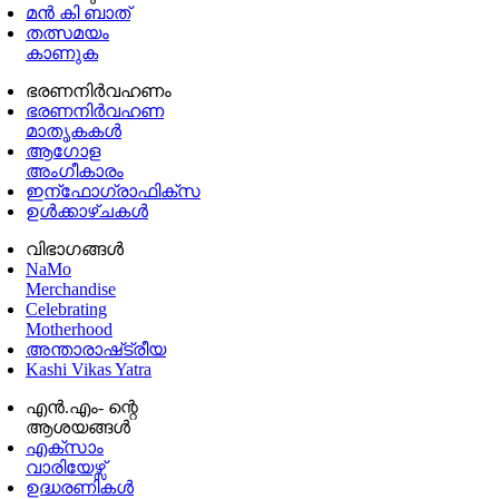
മൻ കി ബാത്
തത്സമയം
കാണുക
ഭരണനിര്‍വഹണം
ഭരണനിര്‍വഹണ
മാതൃകകൾ
ആഗോള
അംഗീകാരം
ഇന്ഫോഗ്രാഫിക്സ
ഉള്‍ക്കാഴ്‌ചകൾ
വിഭാഗങ്ങൾ
NaMo
Merchandise
Celebrating
Motherhood
അന്താരാഷ്‌ട്രീയ
Kashi Vikas Yatra
എൻ.എം- ന്റെ
ആശയങ്ങൾ
എക്സാം
വാരിയേഴ്സ്
ഉദ്ധരണികള്‍