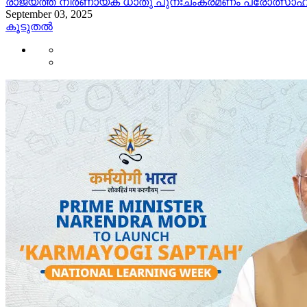
രാജ്യത്ത് നിർണായക ധാതു പുനഃചംക്രമണം പ്രോത്സാഹിപ്പ
September 03, 2025
കൂടുതൽ