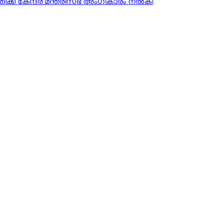
ക്ക് കേന്ദ്ര മന്ത്രിസഭ അംഗീകാരം നൽകി