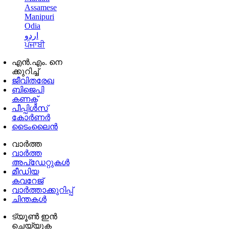
Assamese
Manipuri
Odia
اردو
ਪੰਜਾਬੀ
എൻ.എം. നെ
ക്കുറിച്ച്
ജീവിതരേഖ
ബിജെപി
കണക്ട്
പീപ്പിൾസ്
കോർണർ
ടൈംലൈൻ
വാർത്ത
വാർത്ത
അപ്ഡേറ്റുകൾ
മീഡിയ
കവറേജ്
വാർത്താക്കുറിപ്പ്
ചിന്തകൾ
ട്യൂൺ ഇൻ
ചെയ്യുക