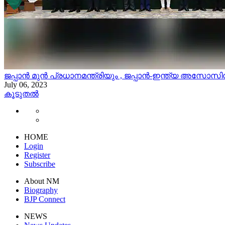
ജപ്പാൻ മുൻ പ്രധാനമന്ത്രിയും , ജപ്പാൻ-ഇന്ത്യ അസോ
July 06, 2023
കൂടുതൽ
HOME
Login
Register
Subscribe
About NM
Biography
BJP Connect
NEWS