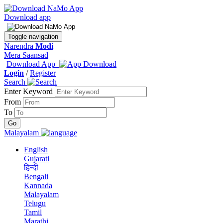
Download app
Toggle navigation
Narendra
Modi
Mera Saansad
Download App
Login
/
Register
Search
Enter Keyword
From
To
Malayalam
English
Gujarati
हिन्दी
Bengali
Kannada
Malayalam
Telugu
Tamil
Marathi