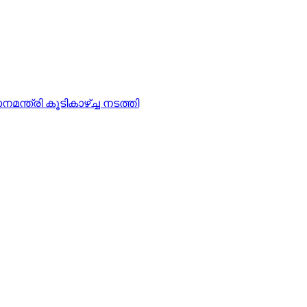
്രി കൂടികാഴ്ച്ച നടത്തി