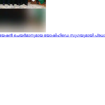
സിയേഷൻ ചെയർമാനുമായ യോഷിഹിഡെ സുഗയുമായി പ്രധാനമന്ത