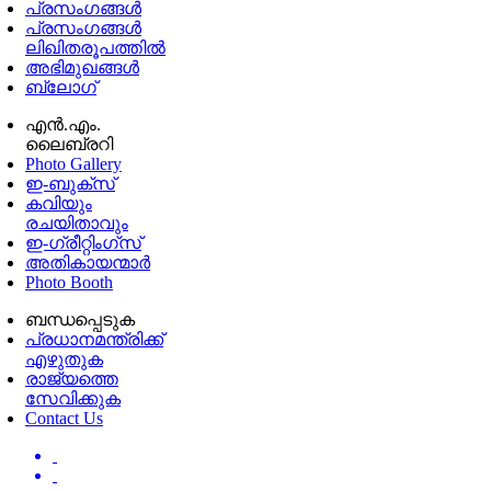
പ്രസംഗങ്ങള്‍
പ്രസംഗങ്ങൾ
ലിഖിതരൂപത്തിൽ
അഭിമുഖങ്ങൾ
ബ്ലോഗ്
എൻ.എം.
ലൈബ്രറി
Photo Gallery
ഇ-ബുക്‌സ്
കവിയും
രചയിതാവും
ഇ-ഗ്രീറ്റിംഗ്‌സ്
അതികായന്മാർ
Photo Booth
ബന്ധപ്പെടുക
പ്രധാനമന്ത്രിക്ക്
എഴുതുക
രാജ്യത്തെ
സേവിക്കുക
Contact Us