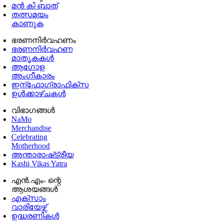
മൻ കി ബാത്
തത്സമയം
കാണുക
ഭരണനിര്‍വഹണം
ഭരണനിര്‍വഹണ
മാതൃകകൾ
ആഗോള
അംഗീകാരം
ഇന്ഫോഗ്രാഫിക്സ
ഉള്‍ക്കാഴ്‌ചകൾ
വിഭാഗങ്ങൾ
NaMo
Merchandise
Celebrating
Motherhood
അന്താരാഷ്‌ട്രീയ
Kashi Vikas Yatra
എൻ.എം- ന്റെ
ആശയങ്ങൾ
എക്സാം
വാരിയേഴ്സ്
ഉദ്ധരണികള്‍