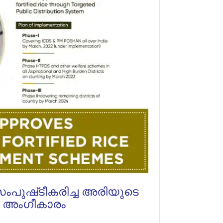
സംപുഷ്‌ടീകരിച്ച അരിയുടെ
െ അംഗീകാരം