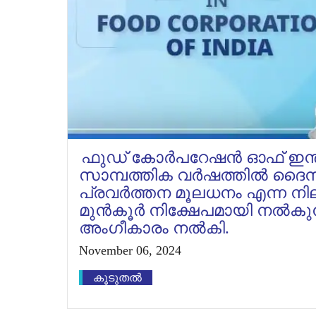
ഫുഡ് കോർപറേഷൻ ഓഫ് ഇന്ത്യ
സാമ്പത്തിക വർഷത്തിൽ ദൈന
പ്രവർത്തന മൂലധനം എന്ന നിലക
മുൻ‌കൂർ നിക്ഷേപമായി നൽകുന്ന
അംഗീകാരം നൽകി.
November 06, 2024
കൂടുതൽ