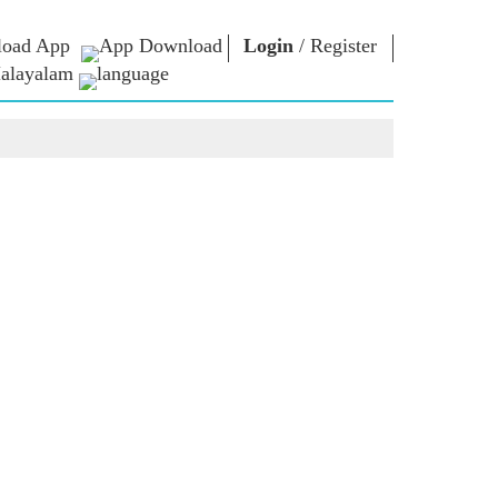
oad App
Login
/
Register
alayalam
 ന്റെ
എൻ.എം.
ബന്ധപ്പെടുക
്ങൾ
ലൈബ്രറി
പ്രധാനമന്ത്രിക്ക്
എഴുതുക
Photo Gallery
രാജ്യത്തെ
ഇ-ബുക്‌സ്
സേവിക്കുക
ള്‍
കവിയും
Contact Us
ങള്‍
രചയിതാവും
്ങൾ
ഇ-ഗ്രീറ്റിംഗ്‌സ്
പത്തിൽ
അതികായന്മാർ
്ങൾ
Photo Booth