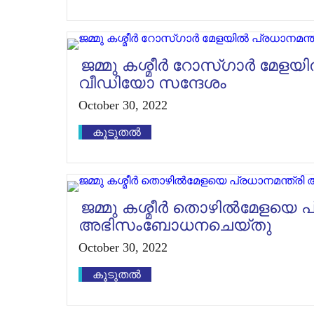
ജമ്മു കശ്മീർ റോസ്‌ഗാർ മേളയ
വീഡിയോ സന്ദേശം
October 30, 2022
കൂടുതൽ
ജമ്മു കശ്മീർ തൊഴിൽമേളയെ പ
അഭിസംബോധനചെയ്തു
October 30, 2022
കൂടുതൽ