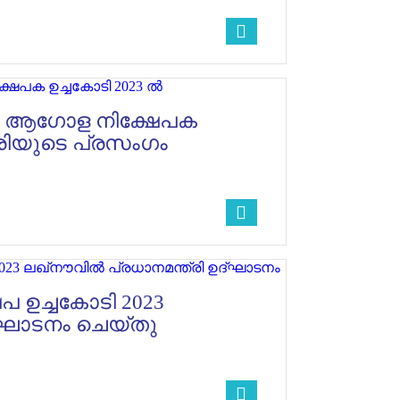
ിൽ ആഗോള നിക്ഷേപക
്രിയുടെ പ്രസംഗം
പ ഉച്ചകോടി 2023
ഉദ്ഘാടനം ചെയ്തു