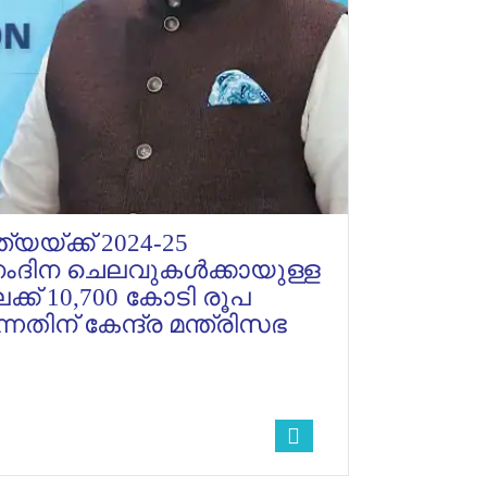
യ്ക്ക് 2024-25
ംദിന ചെലവുകൾക്കായുള്ള
്ക് 10,700 കോടി രൂപ
തിന് കേന്ദ്ര മന്ത്രിസഭ