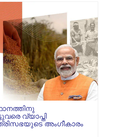
ാനത്തിനു
ുവരെ വ്യാപ്തി
 മന്ത്രിസഭയുടെ അംഗീകാരം