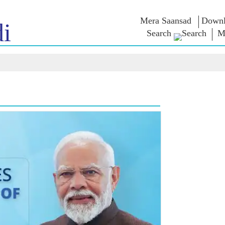
Mera Saansad
Downl
i
Search
M
ൺ ഇൻ
ഭരണനിര്‍വഹണം
വിഭാഗങ്ങൾ
എൻ.എം-
യുക
ആശയങ
ഭരണനിര്‍വഹണ
NaMo Merchandise
മാതൃകകൾ
Celebrating
ബാത്
എക്സാം
ആഗോള
Motherhood
വാരിയേഴ്സ്
യം
അംഗീകാരം
അന്താരാഷ്‌ട്രീയ
ക
ഉദ്ധരണിക
ഇന്ഫോഗ്രാഫിക്സ
Kashi Vikas Yatra
പ്രസംഗങ്
ഉള്‍ക്കാഴ്‌ചകൾ
പ്രസംഗങ
ലിഖിതരൂ
അഭിമുഖങ
ബ്ലോഗ്