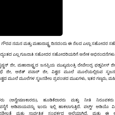
ವರಿಗೆ ಗೌರವ ನಮನ ಮತ್ತು ಮಹಾರಾಷ್ಟ್ರ ದಿನದಂದು ಈ ನೆಲದ ಎಲ್ಲಾ ಸಹೋದರ
್ವದಾದ್ಯಂತದ ಎಲ್ಲ ಗುಜರಾತಿ ಸಹೋದರ ಸಹೋದರಿಯರಿಗೆ ಅನೇಕ ಅಭಿನಂದನೆಗಳು
ಧಾಕೃಷ್ಣನ್ ಜೀ, ಮಹಾರಾಷ್ಟ್ರದ ಜನಪ್ರಿಯ ಮುಖ್ಯಮಂತ್ರಿ ದೇವೇಂದ್ರ ಫಡ್ನವೀಸ್
ಧೆ ಜೀ, ಅಜಿತ್ ಪವಾರ್ ಜೀ, ವಿಶ್ವದ ಮೂಲೆ ಮೂಲೆಯಲ್ಲಿರುವ ಸೃಜನಶ
ು, ವಿಶ್ವದ ಮೂಲೆ ಮೂಲೆಗಳ ಸೃಜನಶೀಲ ಪ್ರಪಂಚದ ಮುಖಗಳು, ಇತರ ಗಣ್ಯರು, 
ರು (ಅನ್ವೇಷಣಕಾರರು), ಹೂಡಿಕೆದಾರರು ಮತ್ತು ನೀತಿ ನಿರೂಪಕರು 
ಸ್ಥೆಗೆ ಅಡಿಪಾಯವನ್ನು ಇಂದು ಇಲ್ಲಿ ಹಾಕಲಾಗುತ್ತಿದೆ. ವರ್ಲ್ಡ್ ಆಡಿಯೊ 
ೃಜನಶೀಲತೆ ಮತ್ತು ಸಾರ್ವತ್ರಿಕ ಸಂಪರ್ಕದ ಅಲೆಯಾಗಿದೆ. ಮತ್ತು 