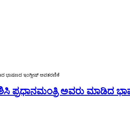
ಾಡಿದ ಭಾಷಣದ ಇಂಗ್ಲೀಷ್ ಅವತರಣಿಕೆ
ೇಶಿಸಿ ಪ್ರಧಾನಮಂತ್ರಿ ಅವರು ಮಾಡಿದ ಭ