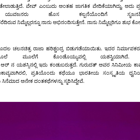
ಾಡುತ್ತಿದೆ. ವೇವ್ ಎಂಬುದು ಅಂತಹ ಜಾಗತಿಕ ವೇದಿಕೆಯಾಗಿದ್ದು, ಅದು ಪ್ರತಿಯೊ
ಬ ಯುವಜನರು ಹೊಸ ಕಲ್ಪನೆಯೊಂದಿಗೆ ಸೃಜನಶೀಲ
ದಿರುವ ನಿಮ್ಮೆಲ್ಲರನ್ನೂ ನಾನು ಅಭಿನಂದಿಸುತ್ತೇನೆ. ನಾನು ನಿಮ್ಮೆಲ್ಲರಿಗೂ ಶುಭ ಕೋರ
ಚಲನಚಿತ್ರ ರಾಜಾ ಹರಿಶ್ಚಂದ್ರ ಬಿಡುಗಡೆಯಾಯಿತು. ಇದರ ನಿರ್ಮಾಪಕರು ದಾದ
ಲೆ ಮೂಲೆಗೆ ಕೊಂಡೊಯ್ಯುವಲ್ಲಿ ಯಶಸ್ವಿಯಾಗಿದೆ
ರ್ ಆರ್ ಆರ್ ನ ಯಶಸ್ಸಿನಲ್ಲಿ ಇದು ಕಂಡುಬರುತ್ತದೆ. ಗುರುದತ್ ಅವರ ಸಿನಿಮೀಯ
ಗಿರಲಿ, ಪ್ರತಿಯೊಂದು ಕಥೆಯೂ ಭಾರತೀಯ ಸಂಸ್ಕೃತಿಯ ಧ್ವನಿಯಾಗಿದ
ನೆಮಾದ ಅನೇಕ ದಂತಕಥೆಗಳನ್ನು ಸ್ಮರಿಸಿದ್ದೇವೆ.