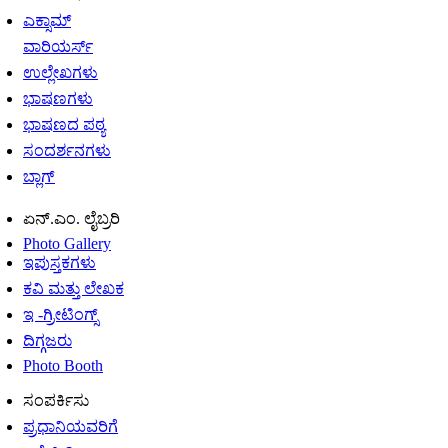
ಎಕ್ಸಾಮ್
ವಾರಿಯರ್ಸ್
ಉಲ್ಲೇಖಗಳು
ಭಾಷಣಗಳು
ಭಾಷಣದ ಪಠ್ಯ
ಸಂದರ್ಶನಗಳು
ಬ್ಲಾಗ್
ಏನ್.ಎಂ. ಲೈಬ್ರರಿ
Photo Gallery
ಇಪುಸ್ತಕಗಳು
ಕವಿ ಮತ್ತು ಲೇಖಕ
ಇ -ಗ್ರೀಟಿಂಗ್ಸ್
ದಿಗ್ಗಜರು
Photo Booth
ಸಂಪರ್ಕಿಸು
ಪ್ರಧಾನಿಯವರಿಗೆ