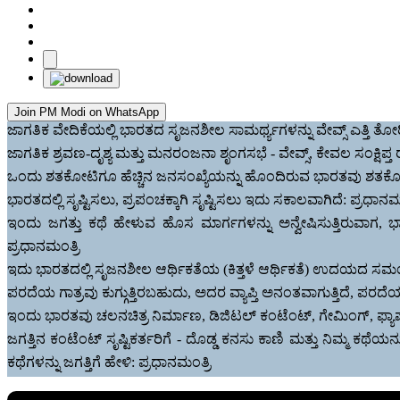
Join PM Modi on WhatsApp
ಜಾಗತಿಕ ವೇದಿಕೆಯಲ್ಲಿ ಭಾರತದ ಸೃಜನಶೀಲ ಸಾಮರ್ಥ್ಯಗಳನ್ನು ವೇವ್ಸ್ ಎತ್ತಿ ತೋರಿ
ಜಾಗತಿಕ ಶ್ರವಣ-ದೃಶ್ಯ ಮತ್ತು ಮನರಂಜನಾ ಶೃಂಗಸಭೆ - ವೇವ್ಸ್, ಕೇವಲ ಸಂಕ್ಷಿಪ
ಒಂದು ಶತಕೋಟಿಗೂ ಹೆಚ್ಚಿನ ಜನಸಂಖ್ಯೆಯನ್ನು ಹೊಂದಿರುವ ಭಾರತವು ಶತಕೋಟಿಗ
ಭಾರತದಲ್ಲಿ ಸೃಷ್ಟಿಸಲು, ಪ್ರಪಂಚಕ್ಕಾಗಿ ಸೃಷ್ಟಿಸಲು ಇದು ಸಕಾಲವಾಗಿದೆ: ಪ್ರಧಾನಮಂ
ಇಂದು ಜಗತ್ತು ಕಥೆ ಹೇಳುವ ಹೊಸ ಮಾರ್ಗಗಳನ್ನು ಅನ್ವೇಷಿಸುತ್ತಿರುವಾಗ
ಪ್ರಧಾನಮಂತ್ರಿ
ಇದು ಭಾರತದಲ್ಲಿ ಸೃಜನಶೀಲ ಆರ್ಥಿಕತೆಯ (ಕಿತ್ತಳೆ ಆರ್ಥಿಕತೆ) ಉದಯದ ಸಮಯ
ಪರದೆಯ ಗಾತ್ರವು ಕುಗ್ಗುತ್ತಿರಬಹುದು, ಅದರ ವ್ಯಾಪ್ತಿ ಅನಂತವಾಗುತ್ತಿದೆ, ಪರದೆಯು
ಇಂದು ಭಾರತವು ಚಲನಚಿತ್ರ ನಿರ್ಮಾಣ, ಡಿಜಿಟಲ್ ಕಂಟೆಂಟ್, ಗೇಮಿಂಗ್, ಫ್ಯಾಷನ
ಜಗತ್ತಿನ ಕಂಟೆಂಟ್ ಸೃಷ್ಟಿಕರ್ತರಿಗೆ - ದೊಡ್ಡ ಕನಸು ಕಾಣಿ ಮತ್ತು ನಿಮ್ಮ ಕ
ಕಥೆಗಳನ್ನು ಜಗತ್ತಿಗೆ ಹೇಳಿ: ಪ್ರಧಾನಮಂತ್ರಿ