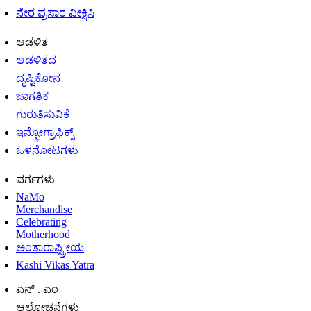
ನೇರ ಪ್ರಸಾರ ವೀಕ್ಷಿಸಿ
ಆಡಳಿತ
ಆಡಳಿತದ
ದೃಷ್ಟಿಕೋನ
ಜಾಗತಿಕ
ಗುರುತಿಸುವಿಕೆ
ಇನ್ಫೋಗ್ರಾಫಿಕ್ಸ್
ಒಳನೋಟಗಳು
ವರ್ಗಗಳು
NaMo
Merchandise
Celebrating
Motherhood
ಅಂತಾರಾಷ್ಟ್ರೀಯ
Kashi Vikas Yatra
ಎನ್ . ಎಂ
ಆಲೋಚನೆಗಳು