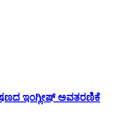
ಾಷಣದ ಇಂಗ್ಲೀಷ್ ಅವತರಣಿಕೆ