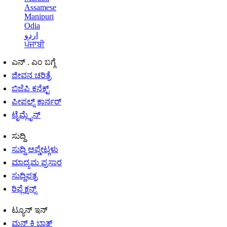
Assamese
Manipuri
Odia
اردو
ਪੰਜਾਬੀ
ಎನ್ . ಎಂ ಬಗ್ಗೆ
ಜೀವನ ಚರಿತ್ರೆ
ಬಿಜೆಪಿ ಕನೆಕ್ಟ್
ಪೀಪಲ್ಸ್ ಕಾರ್ನರ್
ಟೈಮ್ಲೈನ್
ಸುದ್ದಿ
ಸುದ್ದಿ ಅಪ್ಡೇಟ್ಗಳು
ಮಾಧ್ಯಮ ಪ್ರಸಾರ
ಸುದ್ದಿಪತ್ರ
ರಿಫ್ಲೆಕ್ಷನ್ಸ್
ಟ್ಯೂನ್ ಇನ್
ಮನ್ ಕಿ ಬಾತ್