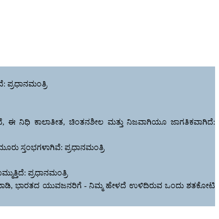
: ಪ್ರಧಾನಮಂತ್ರಿ
ೆ, ಈ ನಿಧಿ ಕಾಲಾತೀತ, ಚಿಂತನಶೀಲ ಮತ್ತು ನಿಜವಾಗಿಯೂ ಜಾಗತಿಕವಾಗಿದೆ:
ೂರು ಸ್ತಂಭಗಳಾಗಿವೆ: ಪ್ರಧಾನಮಂತ್ರಿ
ತ್ತಿದೆ: ಪ್ರಧಾನಮಂತ್ರಿ
ಹೂಡಿಕೆ ಮಾಡಿ, ಭಾರತದ ಯುವಜನರಿಗೆ - ನಿಮ್ಮ ಹೇಳದೆ ಉಳಿದಿರುವ ಒಂದು ಶತಕೋಟಿ