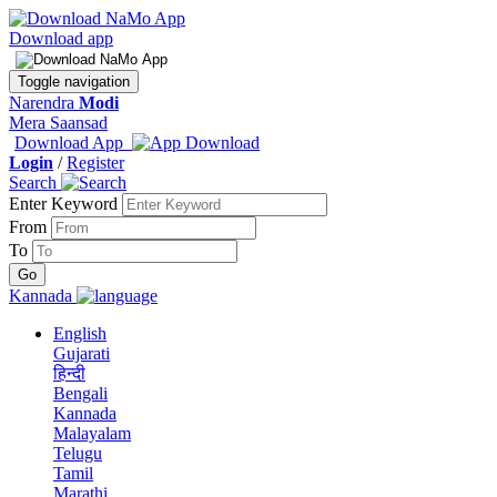
Download app
Toggle navigation
Narendra
Modi
Mera Saansad
Download App
Login
/
Register
Search
Enter Keyword
From
To
Kannada
English
Gujarati
हिन्दी
Bengali
Kannada
Malayalam
Telugu
Tamil
Marathi