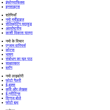
इंफोग्राफिक्स
इनसाइट्स
श्रेणियाँ
नमो मर्चेंडाइज
सेलिब्रेटिंग मदरहुड
अंतर्राष्‍ट्रीय
काशी विकास यात्रा
नमो के विचार
एग्जाम वारियर्स
कोट्स
भाषण
संबोधन का मूल पाठ
साक्षात्कार
ब्लॉग
नमो लाइब्रेरी
फोटो गैलरी
ई-बुक्स
कवि और लेखक
ई-ग्रीटिंग्स
दिग्गज बोले
फोटो बूथ