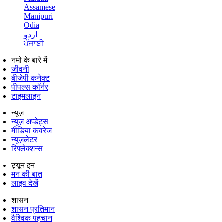
Assamese
Manipuri
Odia
اردو
ਪੰਜਾਬੀ
नमो के बारे में
जीवनी
बीजेपी कनेक्ट
पीपल्स कॉर्नर
टाइमलाइन
न्यूज़
न्यूज़ अप्डेट्स
मीडिया कवरेज
न्यूज़लेटर
रिफ्लेक्शन्स
ट्यून इन
मन की बात
लाइव देखें
शासन
शासन प्रतिमान
वैश्विक पहचान