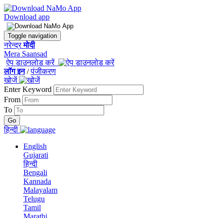
Download app
Toggle navigation
नरेन्द्र
मोदी
Mera Saansad
ऐप डाउनलोड करें
लॉग इन
/
पंजीकरण
खोजें
Enter Keyword
From
To
हिन्दी
English
Gujarati
हिन्दी
Bengali
Kannada
Malayalam
Telugu
Tamil
Marathi