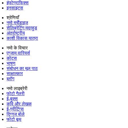
इंफोग्राफिक्स
इनसाइट्स
श्रेणियाँ
नमो मर्चेंडाइज
सेलिब्रेटिंग मदरहुड
अंतर्राष्‍ट्रीय
काशी विकास यात्रा
नमो के विचार
एग्जाम वारियर्स
कोट्स
भाषण
संबोधन का मूल पाठ
साक्षात्कार
ब्लॉग
नमो लाइब्रेरी
फोटो गैलरी
ई-बुक्स
कवि और लेखक
ई-ग्रीटिंग्स
दिग्गज बोले
फोटो बूथ