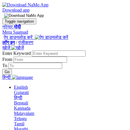
Download app
Toggle navigation
नरेन्द्र
मोदी
Mera Saansad
ऐप डाउनलोड करें
लॉग इन
/
पंजीकरण
खोजें
Enter Keyword
From
To
हिन्दी
English
Gujarati
हिन्दी
Bengali
Kannada
Malayalam
Telugu
Tamil
Marathi