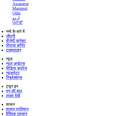
Assamese
Manipuri
Odia
اردو
ਪੰਜਾਬੀ
नमो के बारे में
जीवनी
बीजेपी कनेक्ट
पीपल्स कॉर्नर
टाइमलाइन
न्यूज़
न्यूज़ अप्डेट्स
मीडिया कवरेज
न्यूज़लेटर
रिफ्लेक्शन्स
ट्यून इन
मन की बात
लाइव देखें
शासन
शासन प्रतिमान
वैश्विक पहचान