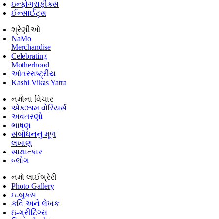
ઇન્ફોગ્રાફીક્સ
ઈન્સાઈટ્સ
શ્રેણીઓ
NaMo
Merchandise
Celebrating
Motherhood
આંતરરાષ્ટ્રીય
Kashi Vikas Yatra
નમોના વિચાર
એક્ઝામ વોરિયર્સ
અવતરણો
ભાષણ
સંબોધનનું મૂળ
લખાણ
સાક્ષાત્કાર
બ્લોગ
નમો લાઈબ્રેરી
Photo Gallery
ઇ-બુક્સ
કવિ અને લેખક
ઇ-ગ્રીટિંગ્સ