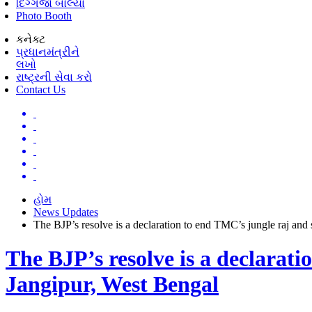
દિગ્ગજો બોલ્યા
Photo Booth
કનેક્ટ
પ્રધાનમંત્રીને
લખો
રાષ્ટ્રની સેવા કરો
Contact Us
હોમ
News Updates
The BJP’s resolve is a declaration to end TMC’s jungle raj and
The BJP’s resolve is a declarat
Jangipur, West Bengal