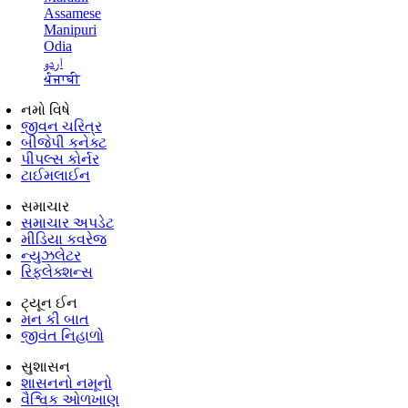
Assamese
Manipuri
Odia
اردو
ਪੰਜਾਬੀ
નમો વિષે
જીવન ચરિત્ર
બીજેપી કનેક્ટ
પીપલ્સ કોર્નર
ટાઈમલાઈન
સમાચાર
સમાચાર અપડેટ
મીડિયા કવરેજ
ન્યુઝલેટર
રિફ્લેક્શન્સ
ટ્યૂન ઈન
મન કી બાત
જીવંત નિહાળો
સુશાસન
શાસનનો નમૂનો
વૈશ્વિક ઓળખાણ