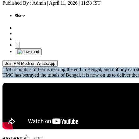
Published By : Admin | April 11, 2026 | 11:38 IST
Share
Join PM Modi on WhatsApp
TMC's politics of fear is nearing the end in Bengal, and nobody can 
TMC has betrayed the tribals of Bengal, it is now on us to deliver th
भारत माता की... जय!