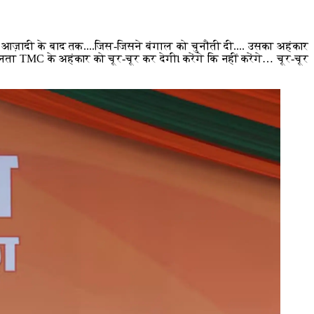
र आज़ादी के बाद तक....जिस-जिसने बंगाल को चुनौती दी.... उसका अहंकार
ता TMC के अहंकार को चूर-चूर कर देगी। करेंगे कि नहीं करेंगे… चूर-चूर