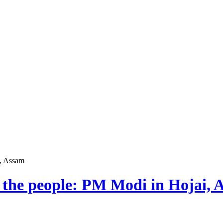
i, Assam
to the people: PM Modi in Hojai,