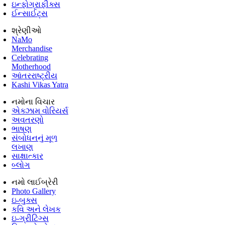
ઇન્ફોગ્રાફીક્સ
ઈન્સાઈટ્સ
શ્રેણીઓ
NaMo
Merchandise
Celebrating
Motherhood
આંતરરાષ્ટ્રીય
Kashi Vikas Yatra
નમોના વિચાર
એક્ઝામ વોરિયર્સ
અવતરણો
ભાષણ
સંબોધનનું મૂળ
લખાણ
સાક્ષાત્કાર
બ્લોગ
નમો લાઈબ્રેરી
Photo Gallery
ઇ-બુક્સ
કવિ અને લેખક
ઇ-ગ્રીટિંગ્સ