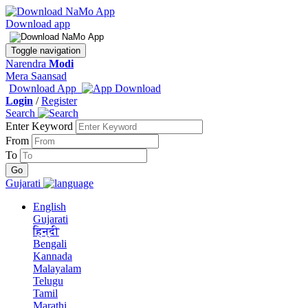
Download app
Toggle navigation
Narendra
Modi
Mera Saansad
Download App
Login
/
Register
Search
Enter Keyword
From
To
Gujarati
English
Gujarati
हिन्दी
Bengali
Kannada
Malayalam
Telugu
Tamil
Marathi