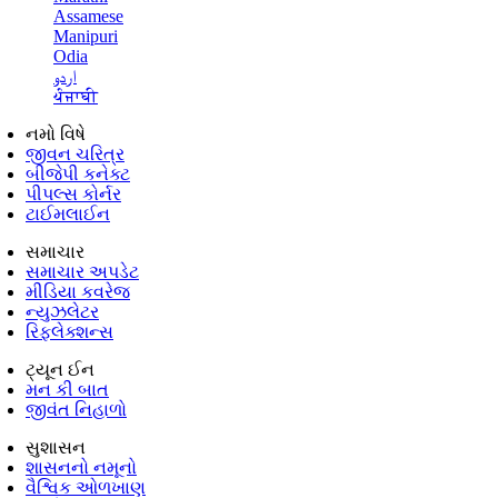
Assamese
Manipuri
Odia
اردو
ਪੰਜਾਬੀ
નમો વિષે
જીવન ચરિત્ર
બીજેપી કનેક્ટ
પીપલ્સ કોર્નર
ટાઈમલાઈન
સમાચાર
સમાચાર અપડેટ
મીડિયા કવરેજ
ન્યુઝલેટર
રિફ્લેક્શન્સ
ટ્યૂન ઈન
મન કી બાત
જીવંત નિહાળો
સુશાસન
શાસનનો નમૂનો
વૈશ્વિક ઓળખાણ