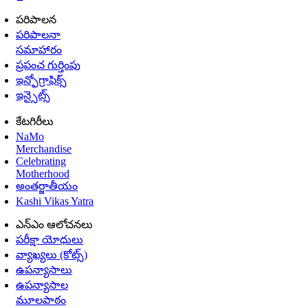
పరిపాలన
పరిపాలనా
సమాహారం
ప్రపంచ గుర్తింపు
ఇన్ఫోగ్రాఫిక్స్
ఇన్సైట్స్
కేటగిరీలు
NaMo
Merchandise
Celebrating
Motherhood
అంతర్జాతీయం
Kashi Vikas Yatra
ఎన్ఎం ఆలోచనలు
పరీక్షా యోధులు
వ్యాఖ్యలు (కోట్స్)
ఉపన్యాసాలు
ఉపన్యాసాల
మూలపాఠం