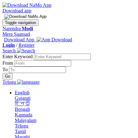
Download app
Toggle navigation
Narendra
Modi
Mera Saansad
Download App
Login
/
Register
Search
Enter Keyword
From
To
Telugu
English
Gujarati
हिन्दी
Bengali
Kannada
Malayalam
Telugu
Tamil
Marathi