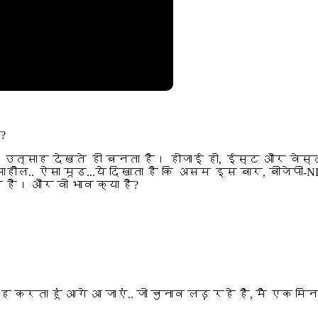
?
 उत्साह देखते ही बनता है। होजाई हो, ईस्ट और वेस्ट 
हौल.. ऐसा मूड...ये दिखाता है कि असम इस बार, बीजेप
ं है। और वो भाव क्या है?
ह करता हूं आगे आ जाएं.. जो चुनाव लड़ रहे हैं, मैं एक 