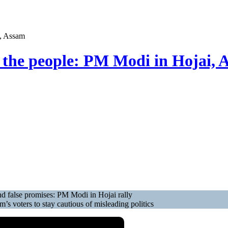
i, Assam
to the people: PM Modi in Hojai,
nd false promises: PM Modi in Hojai rally
 voters to stay cautious of misleading politics