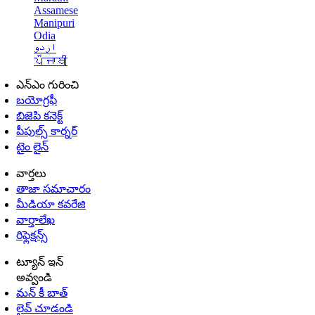
Assamese
Manipuri
Odia
اردو
ਪੰਜਾਬੀ
ఎన్ఎం గురించి
బయోగ్రఫీ
బిజెపి కనెక్ట్
పీపుల్స్ కార్నర్
టైం లైన్
వార్తలు
తాజా సమాచారం
మీడియా కవరేజి
వార్తాలేఖ
రిఫ్లెక్షన్స్
ట్యూన్ ఇన్
అవ్వండి
మన్ కీ బాత్
లైవ్ చూడండి