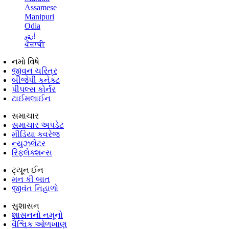
Assamese
Manipuri
Odia
اردو
ਪੰਜਾਬੀ
નમો વિષે
જીવન ચરિત્ર
બીજેપી કનેક્ટ
પીપલ્સ કોર્નર
ટાઈમલાઈન
સમાચાર
સમાચાર અપડેટ
મીડિયા કવરેજ
ન્યુઝલેટર
રિફ્લેક્શન્સ
ટ્યૂન ઈન
મન કી બાત
જીવંત નિહાળો
સુશાસન
શાસનનો નમૂનો
વૈશ્વિક ઓળખાણ