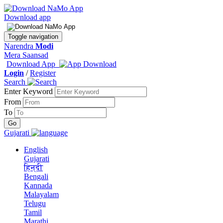
Download app
Toggle navigation
Narendra
Modi
Mera Saansad
Download App
Login
/
Register
Search
Enter Keyword
From
To
Gujarati
English
Gujarati
हिन्दी
Bengali
Kannada
Malayalam
Telugu
Tamil
Marathi