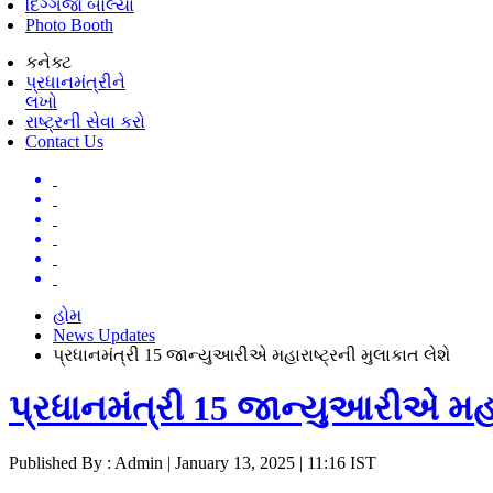
દિગ્ગજો બોલ્યા
Photo Booth
કનેક્ટ
પ્રધાનમંત્રીને
લખો
રાષ્ટ્રની સેવા કરો
Contact Us
હોમ
News Updates
પ્રધાનમંત્રી 15 જાન્યુઆરીએ મહારાષ્ટ્રની મુલાકાત લેશે
પ્રધાનમંત્રી 15 જાન્યુઆરીએ મહાર
Published By : Admin | January 13, 2025 | 11:16 IST