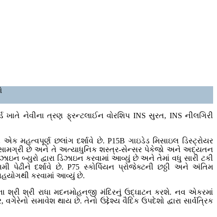
ે
કયાર્ડ ખાતે નેવીના ત્રણ ફ્રન્ટલાઈન વોરશિપ INS સુરત, INS નીલગિરી
એક મહત્વપૂર્ણ છલાંગ દર્શાવે છે. P15B ગાઇડેડ મિસાઇલ ડિસ્ટ્રોયર
ી સામગ્રી છે અને તે અત્યાધુનિક શસ્ત્ર-સેન્સર પેકેજો અને અદ્યતન
ન બ્યુરો દ્વારા ડિઝાઇન કરવામાં આવ્યું છે અને તેમાં વધુ સારી ટકી
ેઢીને દર્શાવે છે. P75 સ્કોર્પિયન પ્રોજેક્ટની છઠ્ઠી અને અંતિમ
હયોગથી કરવામાં આવ્યું છે.
ટના શ્રી શ્રી રાધા મદનમોહનજી મંદિરનું ઉદ્ઘાટન કરશે. નવ એકરમાં
ગેરેનો સમાવેશ થાય છે. તેનો ઉદ્દેશ્ય વૈદિક ઉપદેશો દ્વારા સાર્વત્રિક