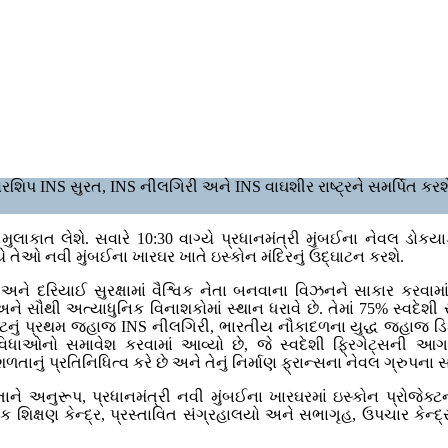
વોરશિપ INS સુરત, INS નીલગિરી અને INS વાઘશીર રાષ્ટ્રને સમર્પિત કરશ
ી મુલાકાત લેશે. સવારે 10:30 વાગ્યે પ્રધાનમંત્રી મુંબઈના નેવલ ડો
્યે તેઓ નવી મુંબઈના ખારઘર ખાતે ઇસ્કોન મંદિરનું ઉદ્ઘાટન કરશે.
અને દરિયાઈ સુરક્ષામાં વૈશ્વિક નેતા બનવાના વિઝનને સાકાર કરવામાં 
અને સૌથી અત્યાધુનિક વિનાશકોમાં સ્થાન ધરાવે છે. તેમાં 75% સ્વદેશ
જેક્ટનું પ્રથમ જહાજ INS નીલગિરી, ભારતીય નૌકાદળના યુદ્ધ જહાજ ડિઝાઇ
ધાઓનો સમાવેશ કરવામાં આવ્યો છે, જે સ્વદેશી ફ્રિગેટ્સની આગામી પ
 પ્રતિનિધિત્વ કરે છે અને તેનું નિર્માણ ફ્રાન્સના નેવલ ગ્રુપના સ
ાને અનુરૂપ, પ્રધાનમંત્રી નવી મુંબઈના ખારઘરમાં ઇસ્કોન પ્રોજેક્
શિક્ષણ કેન્દ્ર, પ્રસ્તાવિત સંગ્રહાલયો અને સભાગૃહ, ઉપચાર કેન્દ્ર, વ