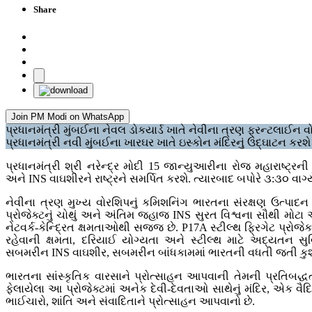
Share
Join PM Modi on WhatsApp
પ્રધાનમંત્રી મુંબઈના નેવલ ડોકયાર્ડ ખાતે નેવીના ત્રણ ફ્રન્ટલાઈન 
પ્રધાનમંત્રી નવી મુંબઈના ખારઘર ખાતે ઇસ્કોન મંદિરનું ઉદ્ઘાટન કરશે
પ્રધાનમંત્રી શ્રી નરેન્દ્ર મોદી 15 જાન્યુઆરીના રોજ મહારાષ્ટ્રન
અને INS વાઘશીરને રાષ્ટ્રને સમર્પિત કરશે. ત્યારબાદ બપોરે ૩:૩૦ વાગ
નેવીના ત્રણ મુખ્ય વોરશિપનું કમિશનિંગ ભારતના સંરક્ષણ ઉત્પાદન 
પ્રોજેક્ટનું ચોથું અને અંતિમ જહાજ INS સુરત વિશ્વના સૌથી મોટા 
નેટવર્ક-કેન્દ્રિત ક્ષમતાઓથી સજ્જ છે. P17A સ્ટીલ્થ ફ્રિગેટ પ્રો
રહેવાની ક્ષમતા, દરિયાઈ યોગ્યતા અને સ્ટીલ્થ માટે અદ્યતન સુવિ
સબમરીન INS વાઘશીર, સબમરીન બાંધકામમાં ભારતની વધતી જતી કુશળતાનું
ભારતના સાંસ્કૃતિક વારસાને પ્રોત્સાહન આપવાની તેમની પ્રતિબદ્ધત
ફેલાયેલા આ પ્રોજેક્ટમાં અનેક દેવી-દેવતાઓ સાથેનું મંદિર, એક વૈદિક 
ભાઈચારો, શાંતિ અને સંવાદિતાને પ્રોત્સાહન આપવાનો છે.