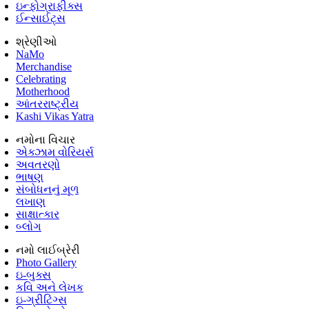
ઇન્ફોગ્રાફીક્સ
ઈન્સાઈટ્સ
શ્રેણીઓ
NaMo
Merchandise
Celebrating
Motherhood
આંતરરાષ્ટ્રીય
Kashi Vikas Yatra
નમોના વિચાર
એક્ઝામ વોરિયર્સ
અવતરણો
ભાષણ
સંબોધનનું મૂળ
લખાણ
સાક્ષાત્કાર
બ્લોગ
નમો લાઈબ્રેરી
Photo Gallery
ઇ-બુક્સ
કવિ અને લેખક
ઇ-ગ્રીટિંગ્સ