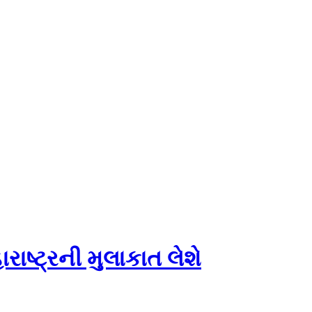
ાષ્ટ્રની મુલાકાત લેશે