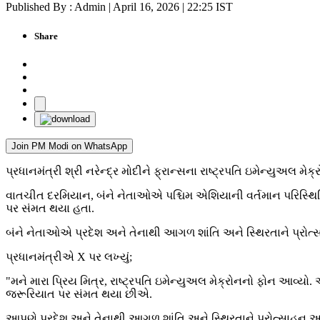
Published By : Admin | April 16, 2026 | 22:25 IST
Share
Join PM Modi on WhatsApp
પ્રધાનમંત્રી શ્રી નરેન્દ્ર મોદીને ફ્રાન્સના રાષ્ટ્રપતિ ઇમેન્યુઅલ મ
વાતચીત દરમિયાન, બંને નેતાઓએ પશ્ચિમ એશિયાની વર્તમાન પરિસ્થિતિ પર
પર સંમત થયા હતા.
બંને નેતાઓએ પ્રદેશ અને તેનાથી આગળ શાંતિ અને સ્થિરતાને પ્રોત્
પ્રધાનમંત્રીએ X પર લખ્યું;
"મને મારા પ્રિય મિત્ર, રાષ્ટ્રપતિ ઇમેન્યુઅલ મેક્રોનનો ફોન આવ્યો. 
જરૂરિયાત પર સંમત થયા છીએ.
આપણે પ્રદેશ અને તેનાથી આગળ શાંતિ અને સ્થિરતાને પ્રોત્સાહન આ