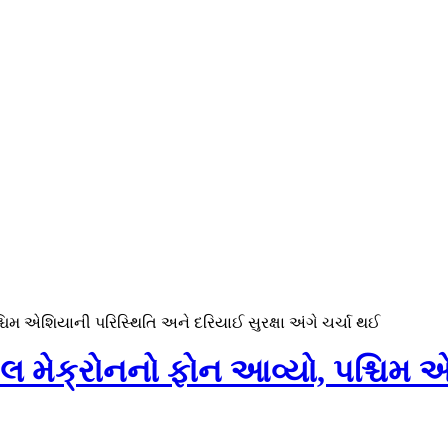
શ્ચિમ એશિયાની પરિસ્થિતિ અને દરિયાઈ સુરક્ષા અંગે ચર્ચા થઈ
યુઅલ મેક્રોનનો ફોન આવ્યો, પશ્ચિ