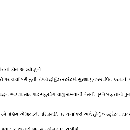
ેક્રોનનો ફોન આવ્યો હતો.
 ચર્ચા કરી હતી. તેઓ હોર્મુઝ સ્ટ્રેટમાં સુરક્ષા પુનઃસ્થાપિત કરવાન
સાહન આપવા માટે ગાઢ સહયોગ ચાલુ રાખવાની તેમની પ્રતિબદ્ધતાનો પુનરો
અમે પશ્ચિમ એશિયાની પરિસ્થિતિ પર ચર્ચા કરી અને હોર્મુઝ સ્ટ્રેટમાં તા
પવા માટે અમારો ગાઢ સહયોગ ચાલુ રાખીશું.