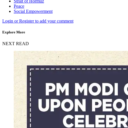
Strait of Hormuz
Peace
Social Empowerment
Login or Register to add your comment
Explore More
NEXT READ