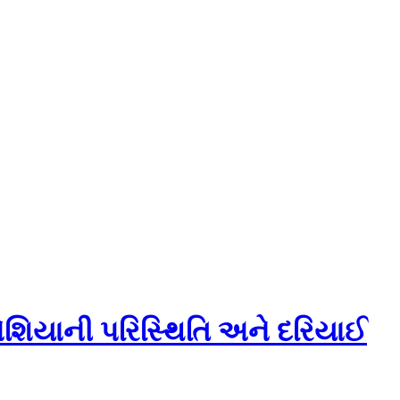
મ એશિયાની પરિસ્થિતિ અને દરિયાઈ