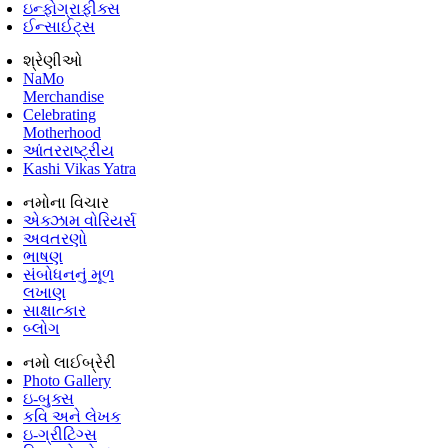
ઇન્ફોગ્રાફીક્સ
ઈન્સાઈટ્સ
શ્રેણીઓ
NaMo
Merchandise
Celebrating
Motherhood
આંતરરાષ્ટ્રીય
Kashi Vikas Yatra
નમોના વિચાર
એક્ઝામ વોરિયર્સ
અવતરણો
ભાષણ
સંબોધનનું મૂળ
લખાણ
સાક્ષાત્કાર
બ્લોગ
નમો લાઈબ્રેરી
Photo Gallery
ઇ-બુક્સ
કવિ અને લેખક
ઇ-ગ્રીટિંગ્સ