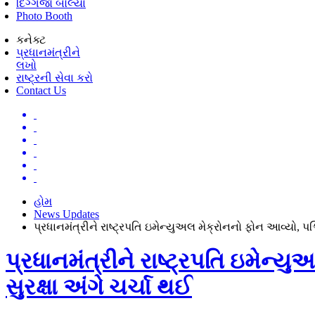
દિગ્ગજો બોલ્યા
Photo Booth
કનેક્ટ
પ્રધાનમંત્રીને
લખો
રાષ્ટ્રની સેવા કરો
Contact Us
હોમ
News Updates
પ્રધાનમંત્રીને રાષ્ટ્રપતિ ઇમેન્યુઅલ મેક્રોનનો ફોન આવ્યો, પ
પ્રધાનમંત્રીને રાષ્ટ્રપતિ ઇમેન્
સુરક્ષા અંગે ચર્ચા થઈ