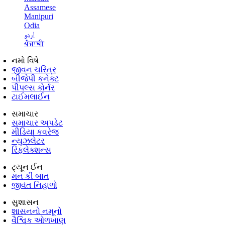
Assamese
Manipuri
Odia
اردو
ਪੰਜਾਬੀ
નમો વિષે
જીવન ચરિત્ર
બીજેપી કનેક્ટ
પીપલ્સ કોર્નર
ટાઈમલાઈન
સમાચાર
સમાચાર અપડેટ
મીડિયા કવરેજ
ન્યુઝલેટર
રિફ્લેક્શન્સ
ટ્યૂન ઈન
મન કી બાત
જીવંત નિહાળો
સુશાસન
શાસનનો નમૂનો
વૈશ્વિક ઓળખાણ