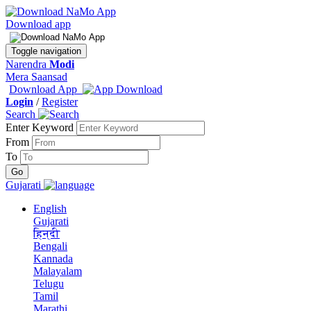
Download app
Toggle navigation
Narendra
Modi
Mera Saansad
Download App
Login
/
Register
Search
Enter Keyword
From
To
Gujarati
English
Gujarati
हिन्दी
Bengali
Kannada
Malayalam
Telugu
Tamil
Marathi