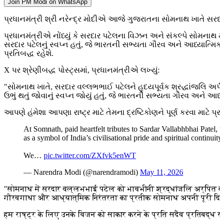
Join PM Modi on WhatsApp
પ્રધાનમંત્રી શ્રી નરેન્દ્ર મોદીએ આજે ગુજરાતના સોમનાથ ખાતે સરદા
પ્રધાનમંત્રીએ નોંધ્યું કે સરદાર પટેલના વિઝન અને સંકલ્પે સોમનાથ મ
સરદાર પટેલનું સ્વપ્ન હતું, જે ભારતની સભ્યતા ગૌરવ અને આધ્યાત્મિક સ
પ્રતિબદ્ધ રહેશે.
X પર શ્રેણીબદ્ધ પોસ્ટ્સમાં, પ્રધાનમંત્રીએ લખ્યું:
"સોમનાથ ખાતે, સરદાર વલ્લભભાઈ પટેલને હૃદયપૂર્વક શ્રદ્ધાંજલિ અર્પ
ઉભું થતું જોવાનું સ્વપ્ન જોયું હતું, જે ભારતની સભ્યતા ગૌરવ અને આધ
આપણે હંમેશા આપણા રાષ્ટ્ર માટે તેમના દ્રષ્ટિકોણને પૂર્ણ કરવા માટે પ્ર
At Somnath, paid heartfelt tributes to Sardar Vallabhbhai Patel,
as a symbol of India’s civilisational pride and spiritual continuit
We…
pic.twitter.com/ZXfvk5enWT
— Narendra Modi (@narendramodi)
May 11, 2026
"सोमनाथ में सरदार वल्लभभाई पटेल को भावभीनी श्रद्धांजलि अर्पित की। 
गौरवगाथा और आध्यात्मिक निरंतरता का प्रतीक सोमनाथ अपनी पूरी दि
हम राष्ट्र के लिए उनके विजन को साकार करने के प्रति सदैव प्रतिबद्ध रह