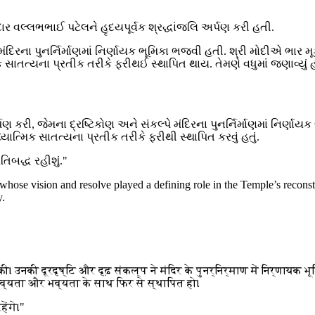
ર વલ્લભભાઈ પટેલને હૃદયપૂર્વક શ્રદ્ધાંજલિ અર્પણ કરી હતી.
ંદિરના પુનર્નિર્માણમાં નિર્ણાયક ભૂમિકા ભજવી હતી. શ્રી મોદીએ ભાર મ
ાતત્યના પ્રતીક તરીકે ફરીથઈ સ્થાપિત થાય. તેમણે વધુમાં જણાવ્યું હતું 
ણ કરી, જેમના દ્રષ્ટિકોણ અને સંકલ્પે મંદિરના પુનર્નિર્માણમાં નિર્
્યાત્મિક સાતત્યના પ્રતીક તરીકે ફરીથી સ્થાપિત કરવું હતું.
તિબદ્ધ રહીશું."
 whose vision and resolve played a defining role in the Temple’s reconstr
y.
उनकी दूरदृष्टि और दृढ़ संकल्प ने मंदिर के पुनर्निर्माण में निर्णायक 
व्यता और भव्यता के साथ फिर से स्थापित हो।
ेंगे।"