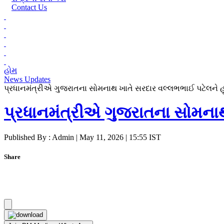
Contact Us
હોમ
News Updates
પ્રધાનમંત્રીએ ગુજરાતના સોમનાથ ખાતે સરદાર વલ્લભભાઈ પટેલને હૃદ
પ્રધાનમંત્રીએ ગુજરાતના સોમનાથ 
Published By : Admin | May 11, 2026 | 15:55 IST
Share