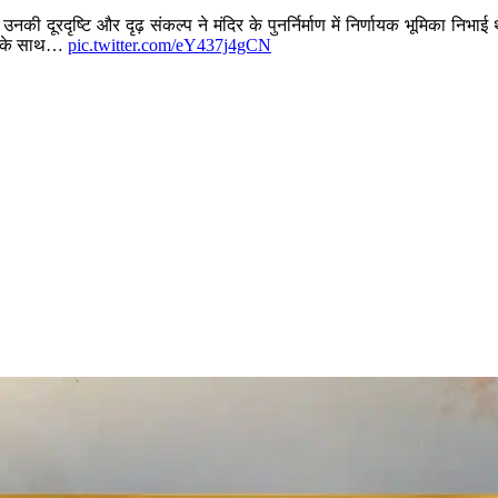
उनकी दूरदृष्टि और दृढ़ संकल्प ने मंदिर के पुनर्निर्माण में निर्णायक भूमिका
ता के साथ…
pic.twitter.com/eY437j4gCN