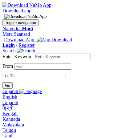
Download app
Toggle navigation
Narendra
Modi
Mera Saansad
Download App
Login
/
Register
Search
Enter Keyword
From
To
Gujarati
English
Gujarati
हिन्दी
Bengali
Kannada
Malayalam
Telugu
Tamil