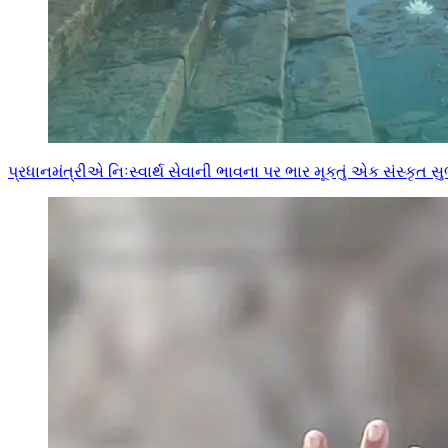
પ્રધાનમંત્રીએ નિઃસ્વાર્થ સેવાની ભાવના પર ભાર મૂકતું એક સંસ્કૃત સુભા