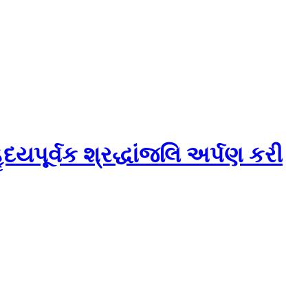
યપૂર્વક શ્રદ્ધાંજલિ અર્પણ કરી