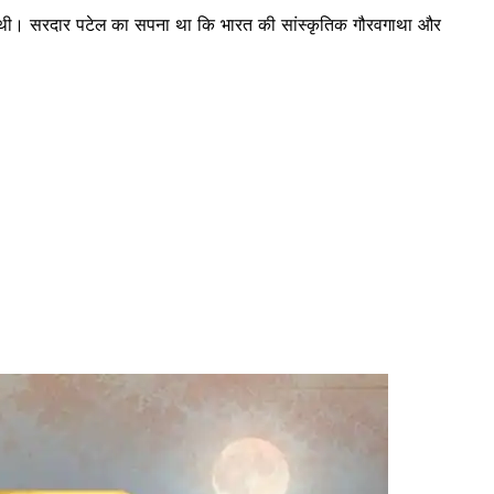
 निभाई थी। सरदार पटेल का सपना था कि भारत की सांस्कृतिक गौरवगाथा और