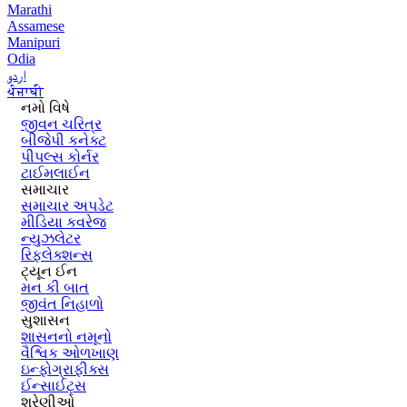
Marathi
Assamese
Manipuri
Odia
اردو
ਪੰਜਾਬੀ
નમો વિષે
જીવન ચરિત્ર
બીજેપી કનેક્ટ
પીપલ્સ કોર્નર
ટાઈમલાઈન
સમાચાર
સમાચાર અપડેટ
મીડિયા કવરેજ
ન્યુઝલેટર
રિફ્લેક્શન્સ
ટ્યૂન ઈન
મન કી બાત
જીવંત નિહાળો
સુશાસન
શાસનનો નમૂનો
વૈશ્વિક ઓળખાણ
ઇન્ફોગ્રાફીક્સ
ઈન્સાઈટ્સ
શ્રેણીઓ