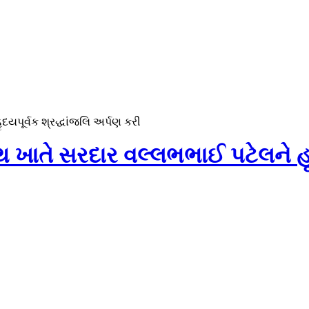
યપૂર્વક શ્રદ્ધાંજલિ અર્પણ કરી
ખાતે સરદાર વલ્લભભાઈ પટેલને હૃદ