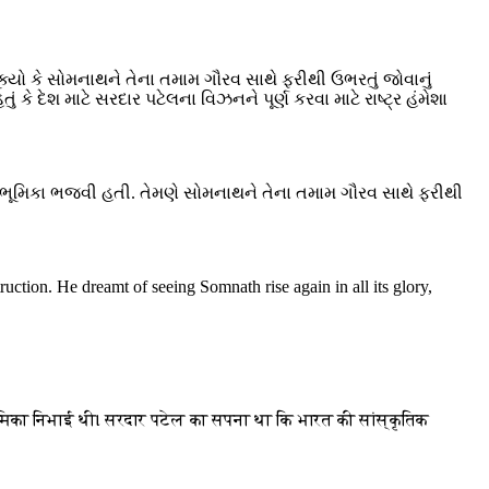
ૂક્યો કે સોમનાથને તેના તમામ ગૌરવ સાથે ફરીથી ઉભરતું જોવાનું
કે દેશ માટે સરદાર પટેલના વિઝનને પૂર્ણ કરવા માટે રાષ્ટ્ર હંમેશા
ણાયક ભૂમિકા ભજવી હતી. તેમણે સોમનાથને તેના તમામ ગૌરવ સાથે ફરીથી
uction. He dreamt of seeing Somnath rise again in all its glory,
भूमिका निभाई थी। सरदार पटेल का सपना था कि भारत की सांस्कृतिक