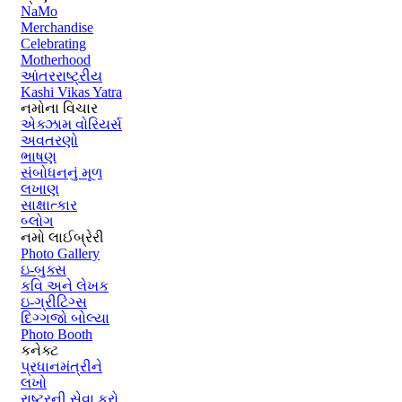
NaMo
Merchandise
Celebrating
Motherhood
આંતરરાષ્ટ્રીય
Kashi Vikas Yatra
નમોના વિચાર
એક્ઝામ વોરિયર્સ
અવતરણો
ભાષણ
સંબોધનનું મૂળ
લખાણ
સાક્ષાત્કાર
બ્લોગ
નમો લાઈબ્રેરી
Photo Gallery
ઇ-બુક્સ
કવિ અને લેખક
ઇ-ગ્રીટિંગ્સ
દિગ્ગજો બોલ્યા
Photo Booth
કનેક્ટ
પ્રધાનમંત્રીને
લખો
રાષ્ટ્રની સેવા કરો