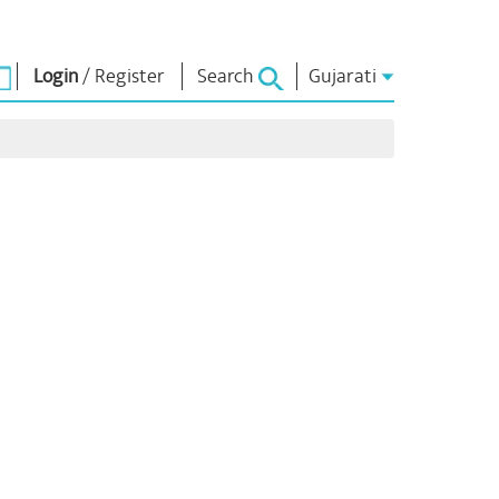
Login
/
Register
Search
Gujarati
િચાર
નમો લાઈબ્રેરી
કનેક્ટ
િયર્સ
Photo Gallery
પ્રધાનમંત્રીને લખો
ઇ-બુક્સ
રાષ્ટ્રની સેવા કરો
કવિ અને લેખક
Contact Us
ૂળ
ઇ-ગ્રીટિંગ્સ
દિગ્ગજો બોલ્યા
Photo Booth