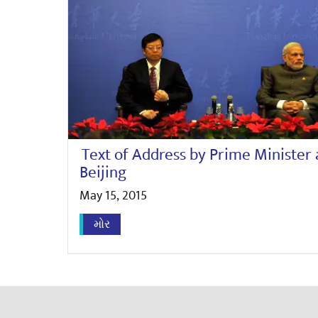
Text of Address by Prime Minister 
Beijing
May 15, 2015
મોર