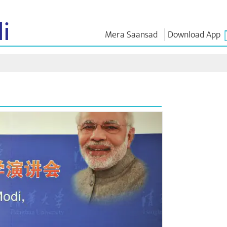
i
Mera Saansad
Download App
ઈન
સુશાસન
શ્રેણીઓ
નમોના વ
ાત
શાસનનો નમૂનો
NaMo Merchandise
એક્ઝામ વોર
િહાળો
વૈશ્વિક ઓળખાણ
Celebrating
અવતરણો
Motherhood
ઇન્ફોગ્રાફીક્સ
ભાષણ
આંતરરાષ્ટ્રીય
ઈન્સાઈટ્સ
સંબોધનનું મ
Kashi Vikas Yatra
લખાણ
સાક્ષાત્કાર
બ્લોગ