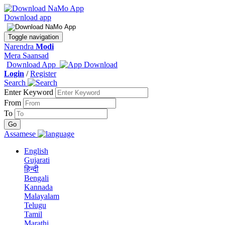
Download app
Toggle navigation
Narendra
Modi
Mera Saansad
Download App
Login
/
Register
Search
Enter Keyword
From
To
Assamese
English
Gujarati
हिन्दी
Bengali
Kannada
Malayalam
Telugu
Tamil
Marathi