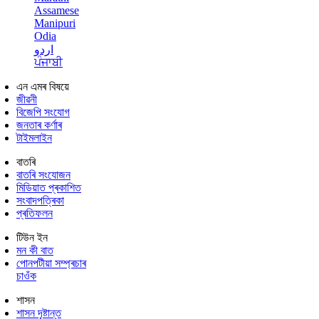
Assamese
Manipuri
Odia
اردو
ਪੰਜਾਬੀ
এন এমৰ বিষয়ে
জীৱনী
বিজেপি সংযোগ
জনতাৰ কৰ্ণাৰ
টাইমলাইন
বাতৰি
বাতৰি সংযোজন
মিডিয়াত প্ৰকাশিত
সংবাদপত্ৰিকা
প্ৰতিফলন
টিউন ইন
মন কী বাত
পোনপটীয়া সম্প্ৰচাৰ
চাওঁক
শাসন
শাসন দৃষ্টান্ত