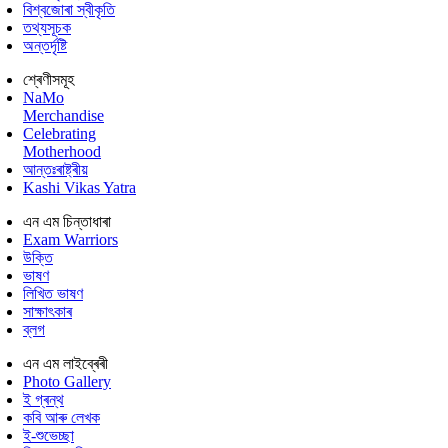
বিশ্বজোৰা স্বীকৃতি
তথ্যসূচক
অন্তৰ্দৃষ্টি
শ্ৰেণীসমূহ
NaMo
Merchandise
Celebrating
Motherhood
আন্তঃৰাষ্ট্ৰীয়
Kashi Vikas Yatra
এন এম চিন্তাধাৰা
Exam Warriors
উক্তি
ভাষণ
লিখিত ভাষণ
সাক্ষাৎকাৰ
ব্লগ
এন এম লাইব্ৰেৰী
Photo Gallery
ই গ্ৰন্থ
কবি আৰু লেখক
ই-শুভেচ্ছা