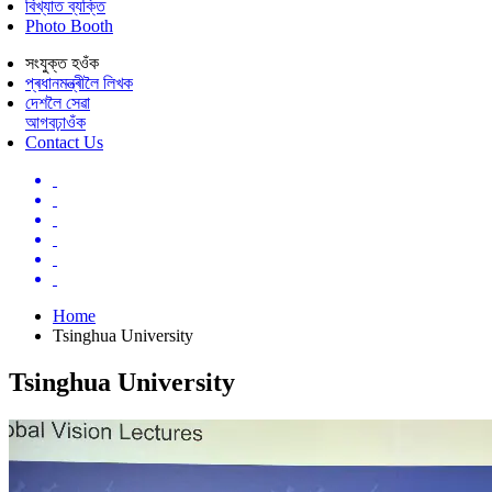
বিখ্যাত ব্যক্তি
Photo Booth
সংযুক্ত হওঁক
প্ৰধানমন্ত্ৰীলৈ লিখক
দেশলৈ সেৱা
আগবঢ়াওঁক
Contact Us
Home
Tsinghua University
Tsinghua University