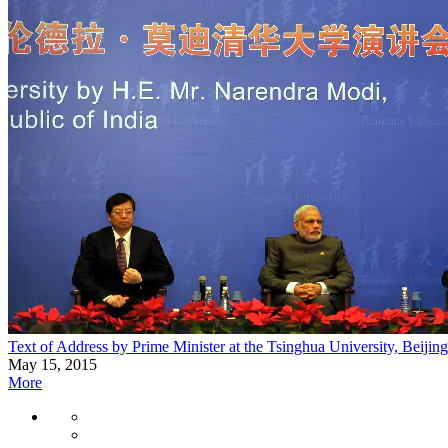
Text of Address by Prime Minister at the Tsinghua University, Beijing
May 15, 2015
More