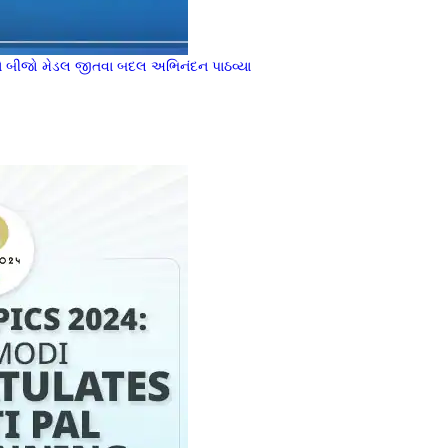
પાલને બીજો મેડલ જીતવા બદલ અભિનંદન પાઠવ્યા