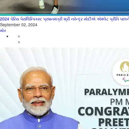
2024 પેરિસ પેરાલિમ્પિક્સ: પ્રધાનમંત્રી શ્રી નરેન્દ્ર મોદીએ એથ્લેટ પ્રીતિ 
September 02, 2024
મોર