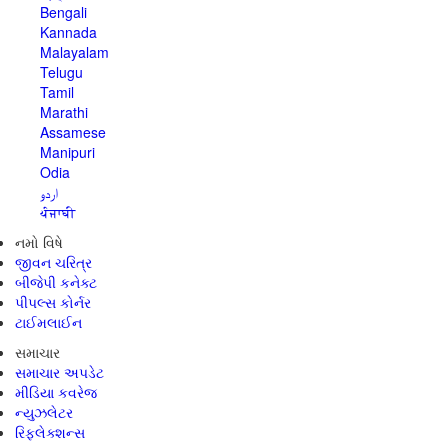
Bengali
Kannada
Malayalam
Telugu
Tamil
Marathi
Assamese
Manipuri
Odia
اردو
ਪੰਜਾਬੀ
નમો વિષે
જીવન ચરિત્ર
બીજેપી કનેક્ટ
પીપલ્સ કોર્નર
ટાઈમલાઈન
સમાચાર
સમાચાર અપડેટ
મીડિયા કવરેજ
ન્યુઝલેટર
રિફ્લેક્શન્સ