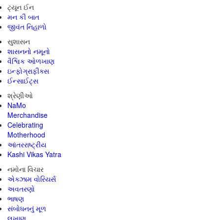
ટ્યૂન ઈન
મન કી બાત
જીવંત નિહાળો
સુશાસન
શાસનનો નમૂનો
વૈશ્વિક ઓળખાણ
ઇન્ફોગ્રાફીક્સ
ઈન્સાઈટ્સ
શ્રેણીઓ
NaMo
Merchandise
Celebrating
Motherhood
આંતરરાષ્ટ્રીય
Kashi Vikas Yatra
નમોના વિચાર
એક્ઝામ વોરિયર્સ
અવતરણો
ભાષણ
સંબોધનનું મૂળ
લખાણ