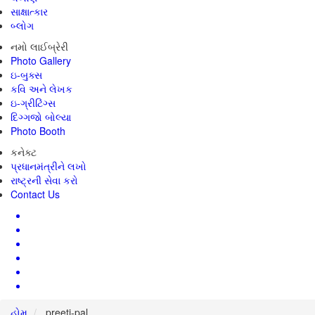
સાક્ષાત્કાર
બ્લોગ
નમો લાઈબ્રેરી
Photo Gallery
ઇ-બુક્સ
કવિ અને લેખક
ઇ-ગ્રીટિંગ્સ
દિગ્ગજો બોલ્યા
Photo Booth
કનેક્ટ
પ્રધાનમંત્રીને લખો
રાષ્ટ્રની સેવા કરો
Contact Us
હોમ
preeti-pal