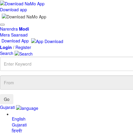
Download app
Toggle
Narendra
Modi
navigation
Mera Saansad
Download App
Login
/
Register
Search
Enter
Keyword
From
Gujarati
English
Gujarati
हिन्दी