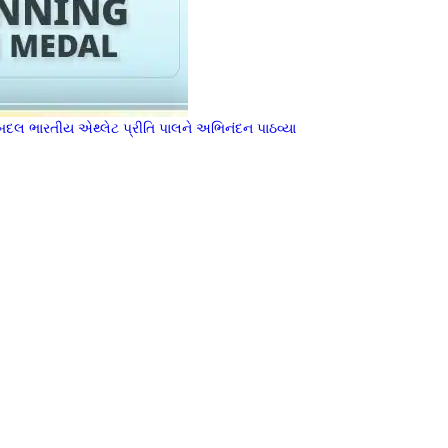
વા બદલ ભારતીય એથ્લેટ પ્રીતિ પાલને અભિનંદન પાઠવ્યા