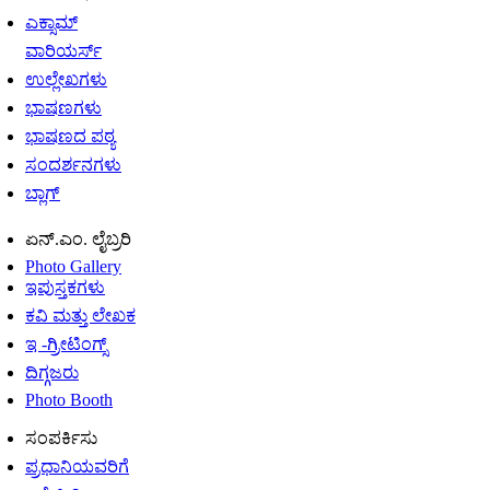
ಎಕ್ಸಾಮ್
ವಾರಿಯರ್ಸ್
ಉಲ್ಲೇಖಗಳು
ಭಾಷಣಗಳು
ಭಾಷಣದ ಪಠ್ಯ
ಸಂದರ್ಶನಗಳು
ಬ್ಲಾಗ್
ಏನ್.ಎಂ. ಲೈಬ್ರರಿ
Photo Gallery
ಇಪುಸ್ತಕಗಳು
ಕವಿ ಮತ್ತು ಲೇಖಕ
ಇ -ಗ್ರೀಟಿಂಗ್ಸ್
ದಿಗ್ಗಜರು
Photo Booth
ಸಂಪರ್ಕಿಸು
ಪ್ರಧಾನಿಯವರಿಗೆ