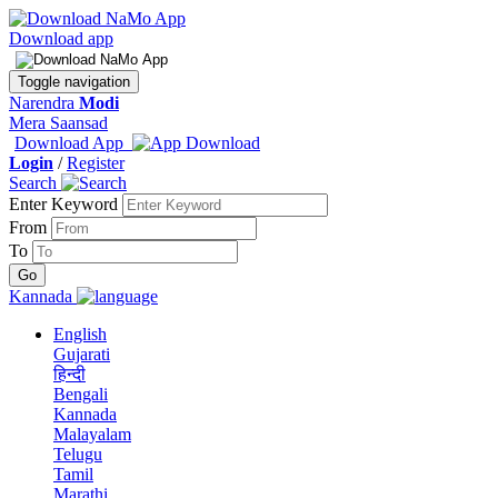
Download app
Toggle navigation
Narendra
Modi
Mera Saansad
Download App
Login
/
Register
Search
Enter Keyword
From
To
Kannada
English
Gujarati
हिन्दी
Bengali
Kannada
Malayalam
Telugu
Tamil
Marathi