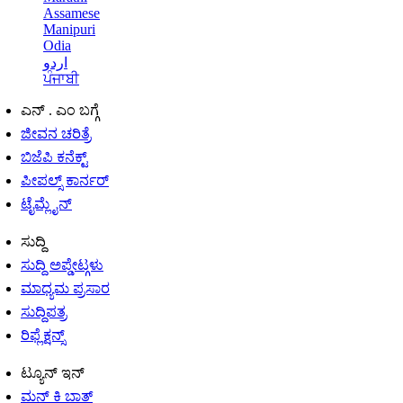
Assamese
Manipuri
Odia
اردو
ਪੰਜਾਬੀ
ಎನ್ . ಎಂ ಬಗ್ಗೆ
ಜೀವನ ಚರಿತ್ರೆ
ಬಿಜೆಪಿ ಕನೆಕ್ಟ್
ಪೀಪಲ್ಸ್ ಕಾರ್ನರ್
ಟೈಮ್ಲೈನ್
ಸುದ್ದಿ
ಸುದ್ದಿ ಅಪ್ಡೇಟ್ಗಳು
ಮಾಧ್ಯಮ ಪ್ರಸಾರ
ಸುದ್ದಿಪತ್ರ
ರಿಫ್ಲೆಕ್ಷನ್ಸ್
ಟ್ಯೂನ್ ಇನ್
ಮನ್ ಕಿ ಬಾತ್