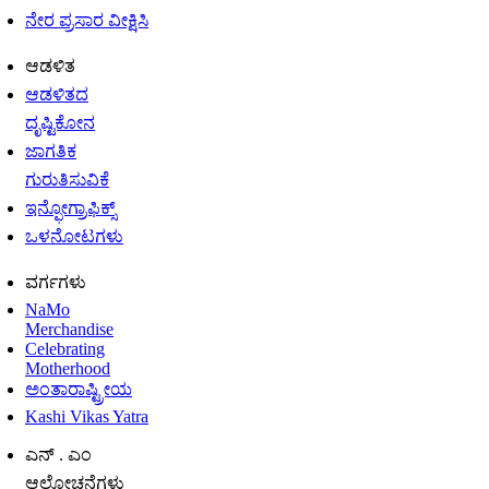
ನೇರ ಪ್ರಸಾರ ವೀಕ್ಷಿಸಿ
ಆಡಳಿತ
ಆಡಳಿತದ
ದೃಷ್ಟಿಕೋನ
ಜಾಗತಿಕ
ಗುರುತಿಸುವಿಕೆ
ಇನ್ಫೋಗ್ರಾಫಿಕ್ಸ್
ಒಳನೋಟಗಳು
ವರ್ಗಗಳು
NaMo
Merchandise
Celebrating
Motherhood
ಅಂತಾರಾಷ್ಟ್ರೀಯ
Kashi Vikas Yatra
ಎನ್ . ಎಂ
ಆಲೋಚನೆಗಳು