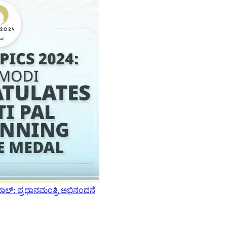
 ಪಾಲ್: ಪ್ರಧಾನಮಂತ್ರಿ ಅಭಿನಂದನೆ