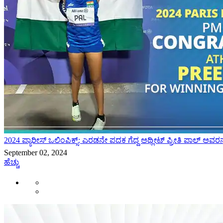
2024 ಪ್ಯಾರೀಸ್ ಒಲಿಂಪಿಕ್ಸ್: ಎರಡನೇ ಪದಕ ಗೆದ್ದ ಅಥ್ಲೀಟ್ ಪ್ರೀತಿ ಪಾಲ್ ಅವರನ
September 02, 2024
ಹೆಚ್ಚು