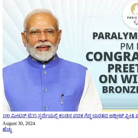
100 ಮೀಟರ್ ಟಿ35 ಸ್ಪರ್ಧೆಯಲ್ಲಿ ಕಂಚಿನ ಪದಕ ಗೆದ್ದ ಭಾರತದ ಅಥ್ಲೀಟ್ ಪ್ರೀತಿ
August 30, 2024
ಹೆಚ್ಚು