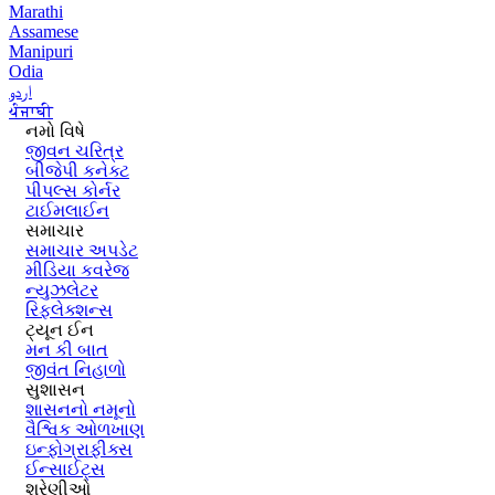
Marathi
Assamese
Manipuri
Odia
اردو
ਪੰਜਾਬੀ
નમો વિષે
જીવન ચરિત્ર
બીજેપી કનેક્ટ
પીપલ્સ કોર્નર
ટાઈમલાઈન
સમાચાર
સમાચાર અપડેટ
મીડિયા કવરેજ
ન્યુઝલેટર
રિફ્લેક્શન્સ
ટ્યૂન ઈન
મન કી બાત
જીવંત નિહાળો
સુશાસન
શાસનનો નમૂનો
વૈશ્વિક ઓળખાણ
ઇન્ફોગ્રાફીક્સ
ઈન્સાઈટ્સ
શ્રેણીઓ