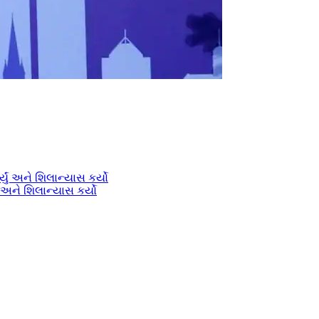
ં અને શિલાન્યાસ કર્યો