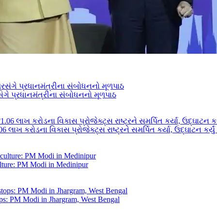
ંગે પ્રધાનમંત્રીના સંબોધનનો મૂળપાઠ
 લાખ કરોડના વિકાસ પ્રોજેક્ટ્સ રાષ્ટ્રને સમર્પિત કર્યા, ઉદ્ઘાટન કર્યુ
ulture: PM Modi in Medinipur
tops: PM Modi in Jhargram, West Bengal