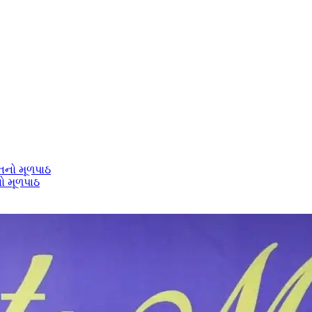
નો મૂળપાઠ