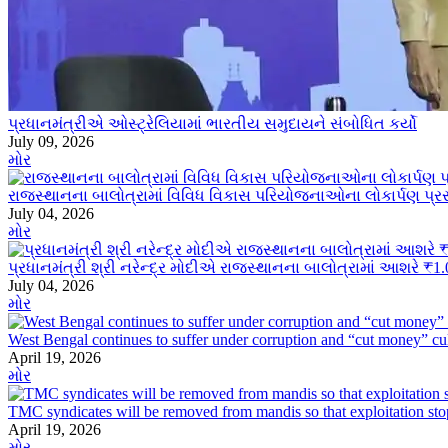
પ્રધાનમંત્રીએ ઓસ્ટ્રેલિયામાં ભારતીય સમુદાયને સંબોધિત કર્યો
July 09, 2026
મોર
રાજસ્થાનના બાલોત્રામાં વિવિધ વિકાસ પરિયોજનાઓના લોકાર્પણ પ્રસ
July 04, 2026
મોર
પ્રધાનમંત્રી શ્રી નરેન્દ્ર મોદીએ રાજસ્થાનના બાલોત્રામાં આશરે ₹1.06
July 04, 2026
મોર
West Bengal continues to suffer under corruption and “cut money” c
April 19, 2026
મોર
TMC syndicates will be removed from mandis so that exploitation s
April 19, 2026
મોર