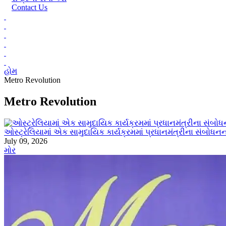
Contact Us
હોમ
Metro Revolution
Metro Revolution
ઓસ્ટ્રેલિયામાં એક સામુદાયિક કાર્યક્રમમાં પ્રધાનમંત્રીના સંબોધન
July 09, 2026
મોર