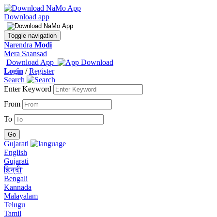
Download app
Toggle navigation
Narendra
Modi
Mera Saansad
Download App
Login
/
Register
Search
Enter Keyword
From
To
Gujarati
English
Gujarati
हिन्दी
Bengali
Kannada
Malayalam
Telugu
Tamil