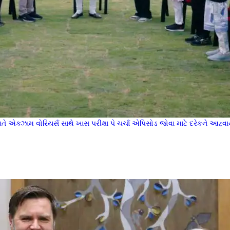
તે એક્ઝામ વોરિયર્સ સાથે ખાસ પરીક્ષા પે ચર્ચા એપિસોડ જોવા માટે દરેકને આહ્વાન 