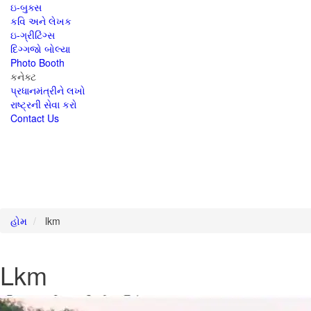
ઇ-બુક્સ
કવિ અને લેખક
ઇ-ગ્રીટિંગ્સ
દિગ્ગજો બોલ્યા
Photo Booth
કનેક્ટ
પ્રધાનમંત્રીને લખો
રાષ્ટ્રની સેવા કરો
Contact Us
હોમ
lkm
Lkm