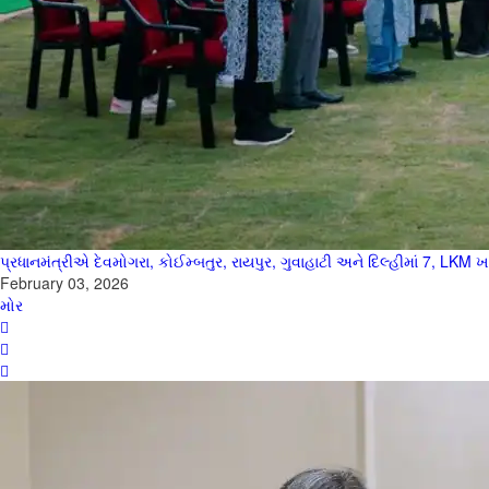
પ્રધાનમંત્રીએ દેવમોગરા, કોઈમ્બતુર, રાયપુર, ગુવાહાટી અને દિલ્હીમાં 7, LKM ખા
February 03, 2026
મોર