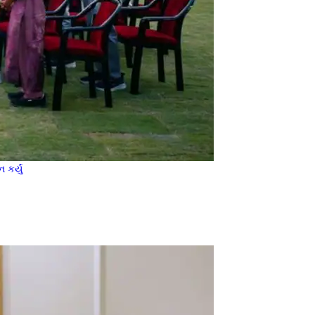
કર્યું