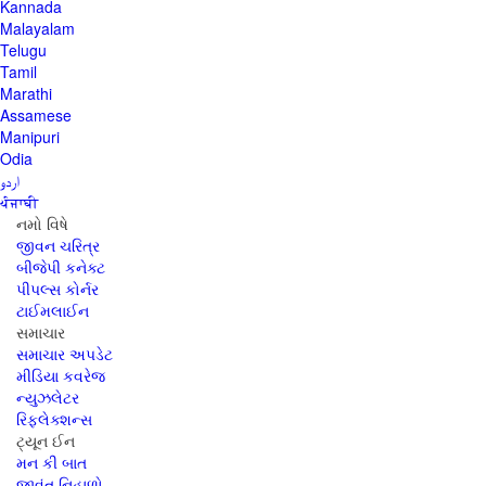
Kannada
Malayalam
Telugu
Tamil
Marathi
Assamese
Manipuri
Odia
اردو
ਪੰਜਾਬੀ
નમો વિષે
જીવન ચરિત્ર
બીજેપી કનેક્ટ
પીપલ્સ કોર્નર
ટાઈમલાઈન
સમાચાર
સમાચાર અપડેટ
મીડિયા કવરેજ
ન્યુઝલેટર
રિફ્લેક્શન્સ
ટ્યૂન ઈન
મન કી બાત
જીવંત નિહાળો