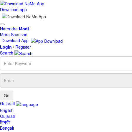
Download app
Toggle
Narendra
Modi
navigation
Mera Saansad
Download App
Login
/
Register
Search
Enter
Keyword
From
Gujarati
English
Gujarati
हिन्दी
Bengali