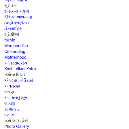
સુશાસન
શાસનનો નમૂનો
વૈશ્વિક ઓળખાણ
ઇન્ફોગ્રાફીક્સ
ઈન્સાઈટ્સ
શ્રેણીઓ
NaMo
Merchandise
Celebrating
Motherhood
આંતરરાષ્ટ્રીય
Kashi Vikas Yatra
નમોના વિચાર
એક્ઝામ વોરિયર્સ
અવતરણો
ભાષણ
સંબોધનનું મૂળ
લખાણ
સાક્ષાત્કાર
બ્લોગ
નમો લાઈબ્રેરી
Photo Gallery