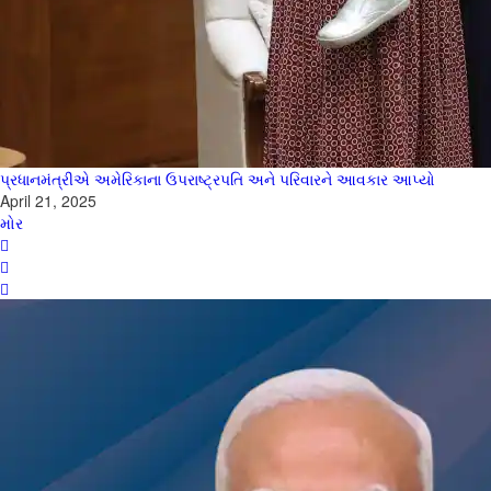
પ્રધાનમંત્રીએ અમેરિકાના ઉપરાષ્ટ્રપતિ અને પરિવારને આવકાર આપ્યો
April 21, 2025
મોર