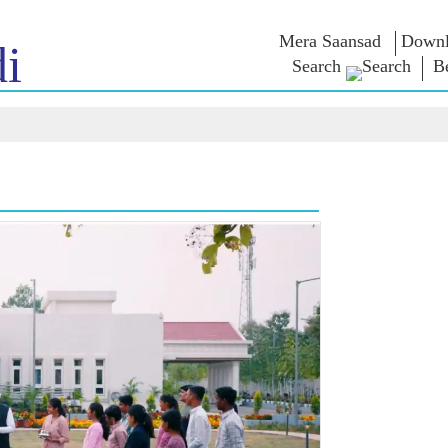
Mera Saansad
Downl
i
Search
B
শাসন
বিভাগ
এনএম চিন্ত
গভর্নেন্স প্যারাডাইম
NaMo Merchandise
এক্সাম ওয়ারিয়
ুন
গ্লোবাল রেকগনিশন
Celebrating
উদ্ধৃতি
Motherhood
ইনফোগ্রাফিকস
ভাষণসমূহ
আন্তর্জাতিক
ইনসাইটস
ভাষণের মূল পা
Kashi Vikas Yatra
সাক্ষাৎকার
ব্লগ