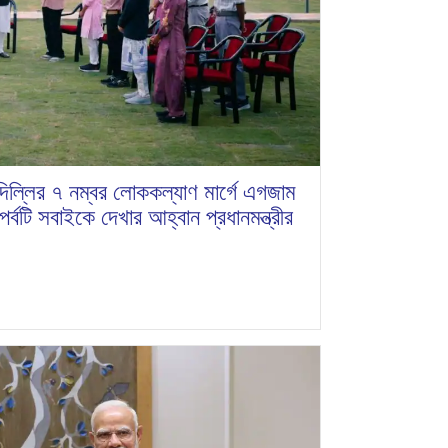
 দিল্লির ৭ নম্বর লোককল্যাণ মার্গে এগজাম
 পর্বটি সবাইকে দেখার আহ্বান প্রধানমন্ত্রীর