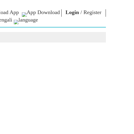
oad App
Login
/
Register
engali
া ভাবনা
এনএম লাইব্রেরি
সংযোগ করুন
রস
Photo Gallery
প্রধানমন্ত্রীকে লিখুন
ই-বুকস
জাতির সেবা করুন
কবি ও লেখক
Contact Us
ঠ
ই-গ্রিটিংস
স্টলওয়ার্টস
Photo Booth