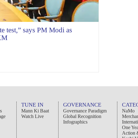
te test,” says PM Modi as
LKM
TUNE IN
GOVERNANCE
CATE
s
Mann Ki Baat
Governance Paradigm
NaMo
age
Watch Live
Global Recognition
Merchan
Infographics
Internat
One Yea
Action