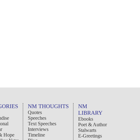
GORIES
NM THOUGHTS
NM
Quotes
LIBRARY
dise
Speeches
Ebooks
ional
Text Speeches
Poet & Author
r
Interviews
Stalwarts
 & Hope
Timeline
E-Greetings