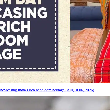
howcasing India's rich handloom heritage (August 06, 2026)