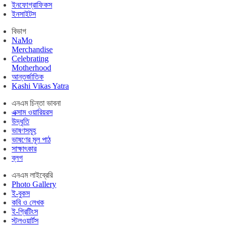
ইনফোগ্রাফিকস
ইনসাইটস
বিভাগ
NaMo
Merchandise
Celebrating
Motherhood
আন্তর্জাতিক
Kashi Vikas Yatra
এনএম চিন্তা ভাবনা
এক্সাম ওয়ারিয়রস
উদ্ধৃতি
ভাষণসমূহ
ভাষণের মূল পাঠ
সাক্ষাৎকার
ব্লগ
এনএম লাইব্রেরি
Photo Gallery
ই-বুকস
কবি ও লেখক
ই-গ্রিটিংস
স্টলওয়ার্টস