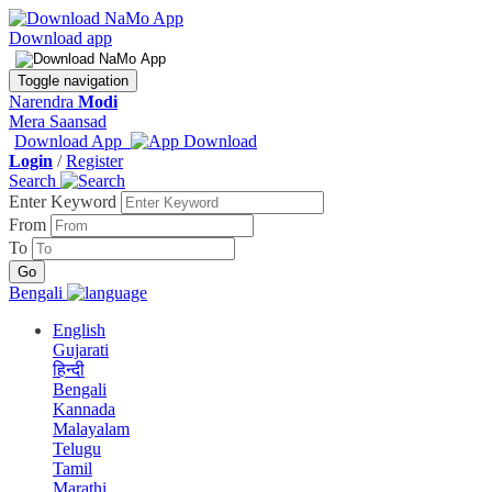
Download app
Toggle navigation
Narendra
Modi
Mera Saansad
Download App
Login
/
Register
Search
Enter Keyword
From
To
Bengali
English
Gujarati
हिन्दी
Bengali
Kannada
Malayalam
Telugu
Tamil
Marathi