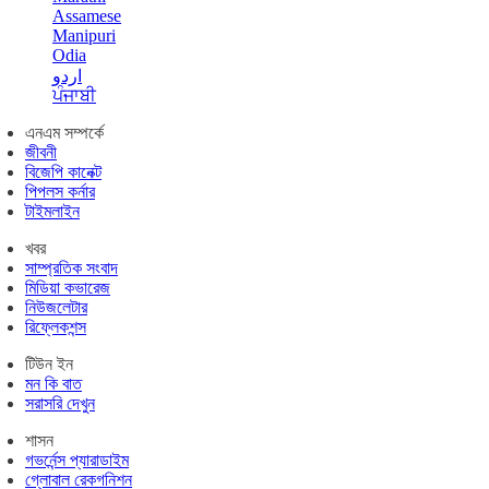
Assamese
Manipuri
Odia
اردو
ਪੰਜਾਬੀ
এনএম সম্পর্কে
জীবনী
বিজেপি কানেক্ট
পিপলস কর্নার
টাইমলাইন
খবর
সাম্প্রতিক সংবাদ
মিডিয়া কভারেজ
নিউজলেটার
রিফ্লেকশন্স
টিউন ইন
মন কি বাত
সরাসরি দেখুন
শাসন
গভর্নেন্স প্যারাডাইম
গ্লোবাল রেকগনিশন