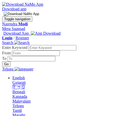
Download app
Toggle navigation
Narendra
Modi
Mera Saansad
Download App
Login
/
Register
Search
Enter Keyword
From
To
Telugu
English
Gujarati
हिन्दी
Bengali
Kannada
Malayalam
Telugu
Tamil
Marathi