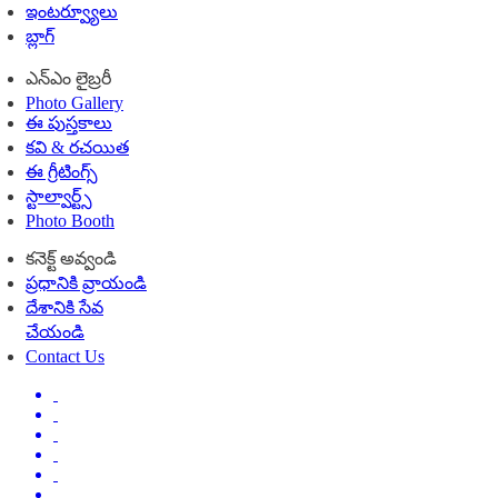
ఇంటర్వ్యూలు
బ్లాగ్
ఎన్ఎం లైబ్రరీ
Photo Gallery
ఈ పుస్తకాలు
కవి & రచయిత
ఈ గ్రీటింగ్స్
స్టాల్వార్ట్స్
Photo Booth
కనెక్ట్ అవ్వండి
ప్రధానికి వ్రాయండి
దేశానికి సేవ
చేయండి
Contact Us