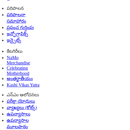
పరిపాలన
పరిపాలనా
సమాహారం
ప్రపంచ గుర్తింపు
ఇన్ఫోగ్రాఫిక్స్
ఇన్సైట్స్
కేటగిరీలు
NaMo
Merchandise
Celebrating
Motherhood
అంతర్జాతీయం
Kashi Vikas Yatra
ఎన్ఎం ఆలోచనలు
పరీక్షా యోధులు
వ్యాఖ్యలు (కోట్స్)
ఉపన్యాసాలు
ఉపన్యాసాల
మూలపాఠం