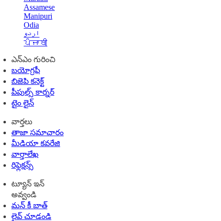
Assamese
Manipuri
Odia
اردو
ਪੰਜਾਬੀ
ఎన్ఎం గురించి
బయోగ్రఫీ
బిజెపి కనెక్ట్
పీపుల్స్ కార్నర్
టైం లైన్
వార్తలు
తాజా సమాచారం
మీడియా కవరేజి
వార్తాలేఖ
రిఫ్లెక్షన్స్
ట్యూన్ ఇన్
అవ్వండి
మన్ కీ బాత్
లైవ్ చూడండి