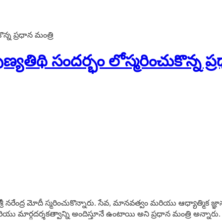
న్న ప్రధాన మంత్రి
్యతిథి సందర్భం లోస్మరించుకొన్న ప్ర
రి శ్రీ నరేంద్ర మోదీ స్మరించుకొన్నారు. సేవ, మానవత్వం మరియు ఆధ్యా
ియు మార్గదర్శకత్వాన్ని అందిస్తూనే ఉంటాయి అని ప్రధాన మంత్రి అన్నారు.