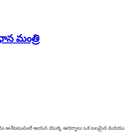
ధాన మంత్రి
త్మిక జ్ఞానం అనేటటువంటి ఆయన యొక్క ఆదర్శాలు ఒక బలమైన మరియు