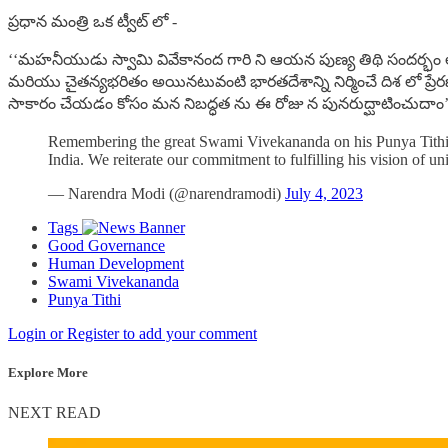
ప్రధాన మంత్రి ఒక ట్వీట్ లో -
‘‘మహనీయుడు స్వామి వివేకానంద గారి ని ఆయన పుణ్య తిథి సందర్భం
మరియు చైతన్యభరితం అయినటువంటి భారతదేశాన్ని నిర్మించే దిశ లో ప్
సాకారం చేయడం కోసం మన నిబద్ధత ను ఈ రోజు న పునరుద్ఘాటించుదాం’.’ 
Remembering the great Swami Vivekananda on his Punya Tithi. Hi
India. We reiterate our commitment to fulfilling his vision of u
— Narendra Modi (@narendramodi)
July 4, 2023
Tags
Good Governance
Human Development
Swami Vivekananda
Punya Tithi
Login or Register to add your comment
Explore More
NEXT READ