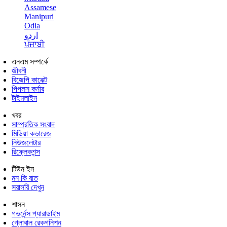
Assamese
Manipuri
Odia
اردو
ਪੰਜਾਬੀ
এনএম সম্পর্কে
জীবনী
বিজেপি কানেক্ট
পিপলস কর্নার
টাইমলাইন
খবর
সাম্প্রতিক সংবাদ
মিডিয়া কভারেজ
নিউজলেটার
রিফ্লেকশন্স
টিউন ইন
মন কি বাত
সরাসরি দেখুন
শাসন
গভর্নেন্স প্যারাডাইম
গ্লোবাল রেকগনিশন