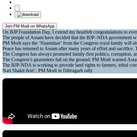
Join PM Modi on WhatsApp
On BJP Foundation Day, I extend my heartfelt congratulations to eve
The people of Assam have decided that the BJP–NDA government will 
PM Modi says the ‘Naamdaar’ from the Congress royal family will als
Peace has returned to Assam after many years of effort and sacrifice
The Congress has always promoted family-first politics, corruption, a
The Congress’s guarantees fail on the ground: PM Modi warned Assam’s
The BJP-NDA is working to provide land rights to farmers, tribal co
Nari Shakti first! : PM Modi in Dibrugarh rally