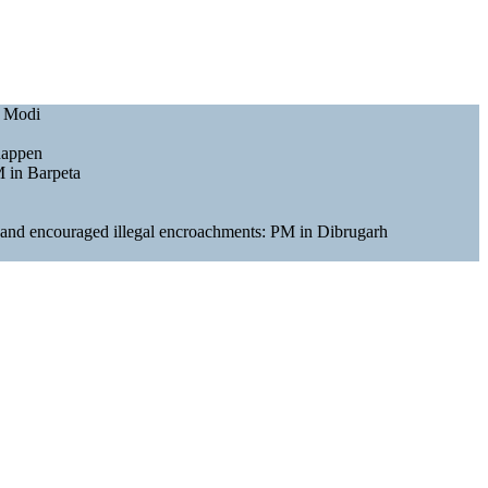
M Modi
happen
M in Barpeta
s and encouraged illegal encroachments: PM in Dibrugarh