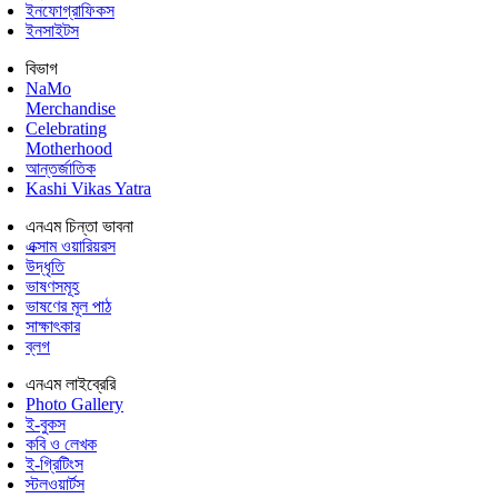
ইনফোগ্রাফিকস
ইনসাইটস
বিভাগ
NaMo
Merchandise
Celebrating
Motherhood
আন্তর্জাতিক
Kashi Vikas Yatra
এনএম চিন্তা ভাবনা
এক্সাম ওয়ারিয়রস
উদ্ধৃতি
ভাষণসমূহ
ভাষণের মূল পাঠ
সাক্ষাৎকার
ব্লগ
এনএম লাইব্রেরি
Photo Gallery
ই-বুকস
কবি ও লেখক
ই-গ্রিটিংস
স্টলওয়ার্টস