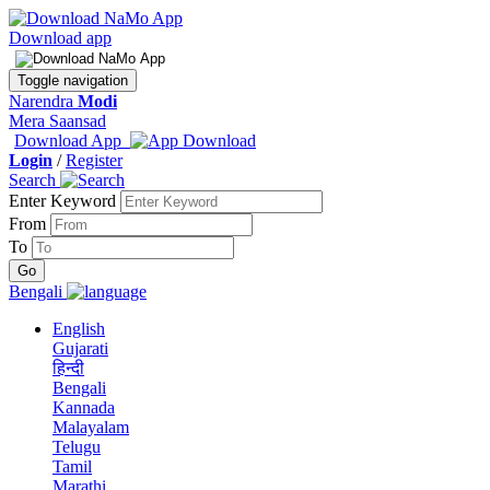
Download app
Toggle navigation
Narendra
Modi
Mera Saansad
Download App
Login
/
Register
Search
Enter Keyword
From
To
Bengali
English
Gujarati
हिन्दी
Bengali
Kannada
Malayalam
Telugu
Tamil
Marathi