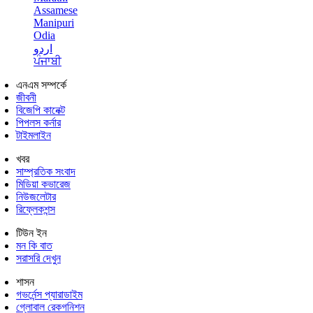
Assamese
Manipuri
Odia
اردو
ਪੰਜਾਬੀ
এনএম সম্পর্কে
জীবনী
বিজেপি কানেক্ট
পিপলস কর্নার
টাইমলাইন
খবর
সাম্প্রতিক সংবাদ
মিডিয়া কভারেজ
নিউজলেটার
রিফ্লেকশন্স
টিউন ইন
মন কি বাত
সরাসরি দেখুন
শাসন
গভর্নেন্স প্যারাডাইম
গ্লোবাল রেকগনিশন