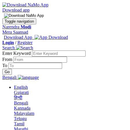
Download app
Toggle navigation
Narendra
Modi
Mera Saansad
Download App
Login
/
Register
Search
Enter Keyword
From
To
Bengali
English
Gujarati
हिन्दी
Bengali
Kannada
Malayalam
Telugu
Tamil
Marathi