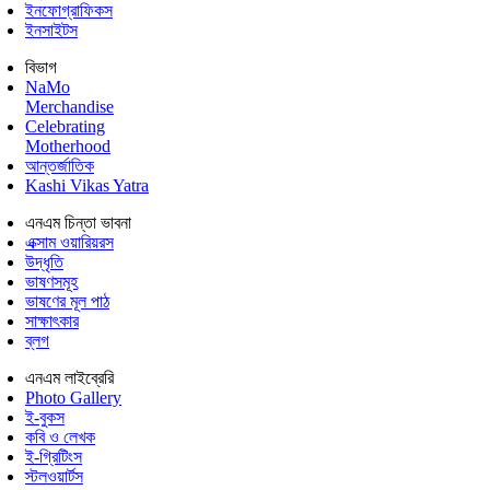
ইনফোগ্রাফিকস
ইনসাইটস
বিভাগ
NaMo
Merchandise
Celebrating
Motherhood
আন্তর্জাতিক
Kashi Vikas Yatra
এনএম চিন্তা ভাবনা
এক্সাম ওয়ারিয়রস
উদ্ধৃতি
ভাষণসমূহ
ভাষণের মূল পাঠ
সাক্ষাৎকার
ব্লগ
এনএম লাইব্রেরি
Photo Gallery
ই-বুকস
কবি ও লেখক
ই-গ্রিটিংস
স্টলওয়ার্টস