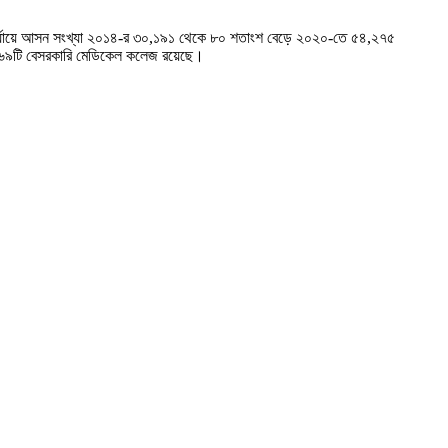
র্যায়ে আসন সংখ্যা ২০১৪-র ৩০,১৯১ থেকে ৮০ শতাংশ বেড়ে ২০২০-তে ৫৪,২৭৫
২৬৯টি বেসরকারি মেডিকেল কলেজ রয়েছে।