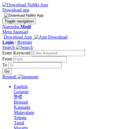
Download app
Toggle navigation
Narendra
Modi
Mera Saansad
Download App
Login
/
Register
Search
Enter Keyword
From
To
Bengali
English
Gujarati
हिन्दी
Bengali
Kannada
Malayalam
Telugu
Tamil
Marathi