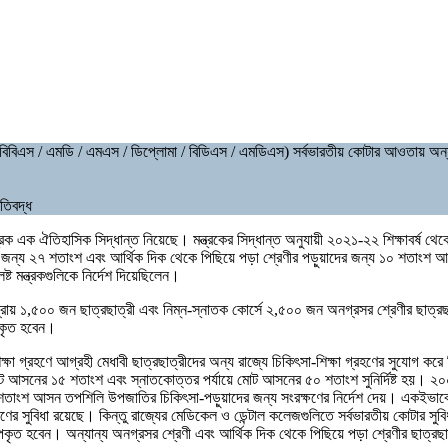
এমবিবিএস / এমডি / এমএস / ডিপ্লোমা / বিডিএস / এমডিএস) সর্বভারতীয় কোটার আওতায় অন্
তিবদ্ধ
ারকল্যাণ মন্ত্রক এক ঐতিহাসিক সিদ্ধান্ত নিয়েছে। মন্ত্রকের সিদ্ধান্ত অনুযায়ী ২০২১-২২ শিক্ষ
র জন্য ২৭ শতাংশ এবং আর্থিক দিক থেকে পিছিয়ে পড়া শ্রেণীর পড়ুয়াদের জন্য ১০ শতাংশ
ষ্ট মন্ত্রকগুলিকে নির্দেশ দিয়েছিলেন।
 প্রায় ১,৫০০ জন ছাত্রছাত্রী এবং নিম্ন-স্নাতক কোর্সে ২,৫০০ জন অনগ্রসর শ্রেণীর ছাত
উপকৃত হবেন।
সা-শিক্ষা গ্রহণে আগ্রহী মেধাবী ছাত্রছাত্রীদের অন্য রাজ্যে চিকিৎসা-শিক্ষা গ্রহণের সুযোগ 
োট আসনের ১৫ শতাংশ এবং স্নাতকোত্তর পর্যায়ে মোট আসনের ৫০ শতাংশ সুনির্দিষ্ট হয়। ২
 শতাংশ আসন তপশিলি উপজাতির চিকিৎসা-পড়ুয়াদের জন্য সংরক্ষণের নির্দেশ দেয়। একইভাবে
্ষণের সুবিধা রয়েছে। কিন্তু রাজ্যের মেডিকেল ও ডেন্টাল কলেজগুলিতে সর্বভারতীয় কোটার সুব
কৃত হবেন। অন্যান্য অনগ্রসর শ্রেণী এবং আর্থিক দিক থেকে পিছিয়ে পড়া শ্রেণীর ছাত্রছাত্