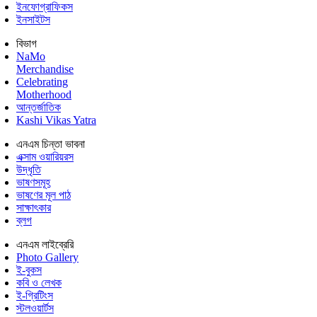
ইনফোগ্রাফিকস
ইনসাইটস
বিভাগ
NaMo
Merchandise
Celebrating
Motherhood
আন্তর্জাতিক
Kashi Vikas Yatra
এনএম চিন্তা ভাবনা
এক্সাম ওয়ারিয়রস
উদ্ধৃতি
ভাষণসমূহ
ভাষণের মূল পাঠ
সাক্ষাৎকার
ব্লগ
এনএম লাইব্রেরি
Photo Gallery
ই-বুকস
কবি ও লেখক
ই-গ্রিটিংস
স্টলওয়ার্টস