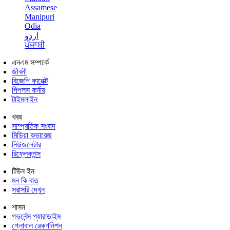
Assamese
Manipuri
Odia
اردو
ਪੰਜਾਬੀ
এনএম সম্পর্কে
জীবনী
বিজেপি কানেক্ট
পিপলস কর্নার
টাইমলাইন
খবর
সাম্প্রতিক সংবাদ
মিডিয়া কভারেজ
নিউজলেটার
রিফ্লেকশন্স
টিউন ইন
মন কি বাত
সরাসরি দেখুন
শাসন
গভর্নেন্স প্যারাডাইম
গ্লোবাল রেকগনিশন