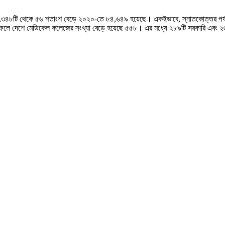
 ৫৪,৩৪৮টি থেকে ৫৬ শতাংশ বেড়ে ২০২০-তে ৮৪,৬৪৯ হয়েছে। একইভাবে, স্নাতকোত্তর প
ফলে দেশে মেডিকেল কলেজের সংখ্যা বেড়ে হয়েছে ৫৫৮। এর মধ্যে ২৮৯টি সরকারি এবং 