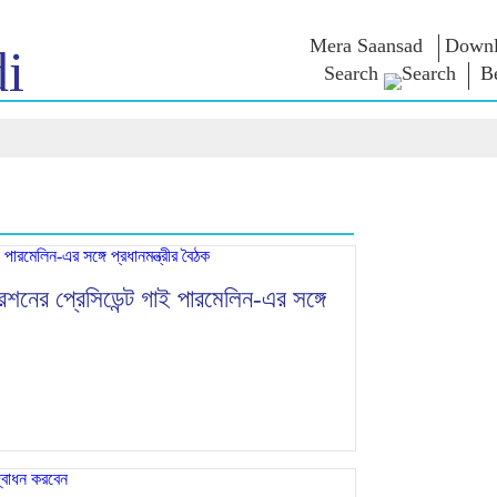
Mera Saansad
Downl
i
Search
B
শাসন
বিভাগ
এনএম চিন্ত
গভর্নেন্স প্যারাডাইম
NaMo Merchandise
এক্সাম ওয়ারিয়
ুন
গ্লোবাল রেকগনিশন
Celebrating
উদ্ধৃতি
Motherhood
ইনফোগ্রাফিকস
ভাষণসমূহ
আন্তর্জাতিক
ইনসাইটস
ভাষণের মূল পা
Kashi Vikas Yatra
সাক্ষাৎকার
ব্লগ
শনের প্রেসিডেন্ট গাই পারমেলিন-এর সঙ্গে