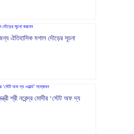
র জন্য ঐতিহাসিক মশাল দৌড়ের সূচনা
ত্রী শ্রী নরেন্দ্র মোদীর ‘স্টেট অফ দ্য