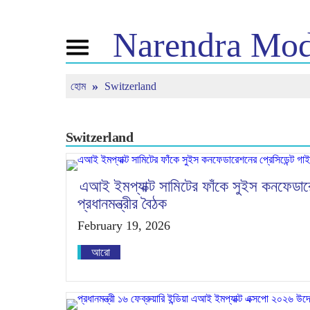
Narendra
Mod
Toggle
navigation
হোম
Switzerland
এনএম সম্পর্কে
খবর
টিউন ইন
জীবনী
সাম্প্রতিক সংবাদ
মন কি বাত
বিজেপি কানেক্ট
মিডিয়া কভারেজ
সরাসরি দেখ
পিপলস কর্নার
নিউজলেটার
Switzerland
টাইমলাইন
রিফ্লেকশন্স
এআই ইমপ্যাক্ট সামিটের ফাঁকে সুইস কনফেডারে
প্রধানমন্ত্রীর বৈঠক
February 19, 2026
আরো