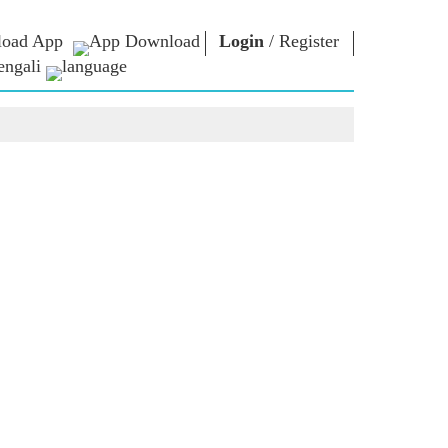
oad App
Login
/
Register
engali
া ভাবনা
এনএম লাইব্রেরি
সংযোগ করুন
রস
Photo Gallery
প্রধানমন্ত্রীকে লিখুন
ই-বুকস
জাতির সেবা করুন
কবি ও লেখক
Contact Us
ঠ
ই-গ্রিটিংস
স্টলওয়ার্টস
Photo Booth