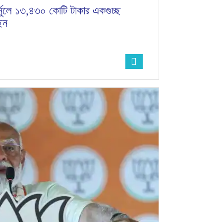
 কুর্নুলে ১৩,৪৩০ কোটি টাকার একগুচ্ছ
েন