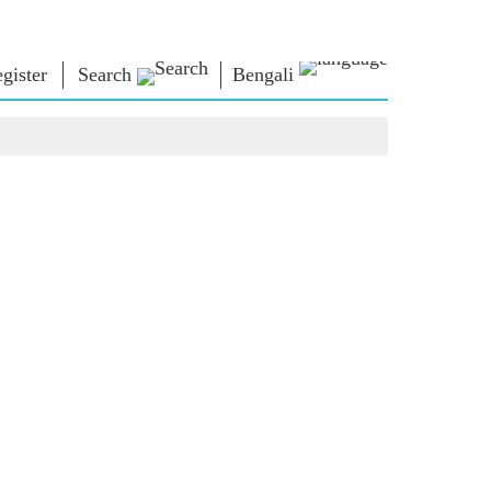
gister
Search
Bengali
া ভাবনা
এনএম লাইব্রেরি
সংযোগ করুন
রস
Photo Gallery
প্রধানমন্ত্রীকে লিখুন
ই-বুকস
জাতির সেবা করুন
কবি ও লেখক
Contact Us
ঠ
ই-গ্রিটিংস
স্টলওয়ার্টস
Photo Booth