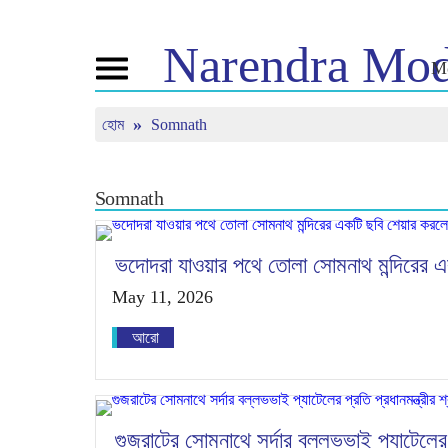
Narendra
Mod
Me
Toggle
navigation
হোম
Somnath
এনএম সম্পর্কে
খবর
টিউন ইন
জীবনী
সাম্প্রতিক সংবাদ
মন কি বাত
বিজেপি কানেক্ট
মিডিয়া কভারেজ
সরাসরি দেখ
Somnath
পিপলস কর্নার
নিউজলেটার
টাইমলাইন
রিফ্লেকশন্স
ভদোদরা যাওয়ার পথে তোলা সোমনাথ মন্দিরের এক
May 11, 2026
আরো
গুজরাটের সোমনাথে সর্দার বল্লভভাই প্যাটেলের প্