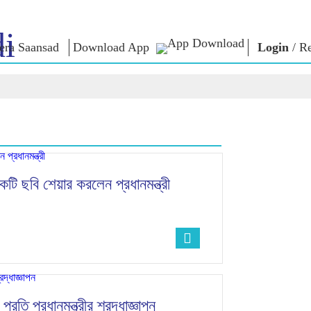
i
ra Saansad
Download App
Login
/
Re
শাসন
বিভাগ
এনএম চিন্ত
গভর্নেন্স প্যারাডাইম
NaMo Merchandise
এক্সাম ওয়ারিয়
ুন
গ্লোবাল রেকগনিশন
Celebrating
উদ্ধৃতি
Motherhood
ইনফোগ্রাফিকস
ভাষণসমূহ
আন্তর্জাতিক
ইনসাইটস
ভাষণের মূল পা
Kashi Vikas Yatra
সাক্ষাৎকার
টি ছবি শেয়ার করলেন প্রধানমন্ত্রী
ব্লগ
রতি প্রধানমন্ত্রীর শ্রদ্ধাজ্ঞাপন