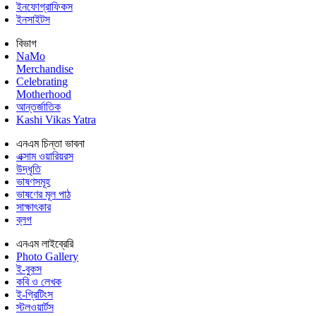
ইনফোগ্রাফিকস
ইনসাইটস
বিভাগ
NaMo
Merchandise
Celebrating
Motherhood
আন্তর্জাতিক
Kashi Vikas Yatra
এনএম চিন্তা ভাবনা
এক্সাম ওয়ারিয়রস
উদ্ধৃতি
ভাষণসমূহ
ভাষণের মূল পাঠ
সাক্ষাৎকার
ব্লগ
এনএম লাইব্রেরি
Photo Gallery
ই-বুকস
কবি ও লেখক
ই-গ্রিটিংস
স্টলওয়ার্টস