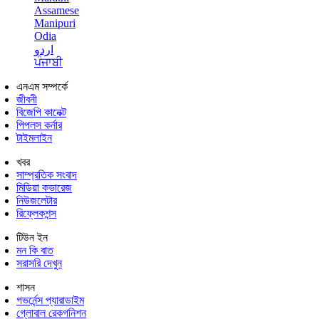
Assamese
Manipuri
Odia
اردو
ਪੰਜਾਬੀ
এনএম সম্পর্কে
জীবনী
বিজেপি কানেক্ট
পিপলস কর্নার
টাইমলাইন
খবর
সাম্প্রতিক সংবাদ
মিডিয়া কভারেজ
নিউজলেটার
রিফ্লেকশন্স
টিউন ইন
মন কি বাত
সরাসরি দেখুন
শাসন
গভর্নেন্স প্যারাডাইম
গ্লোবাল রেকগনিশন