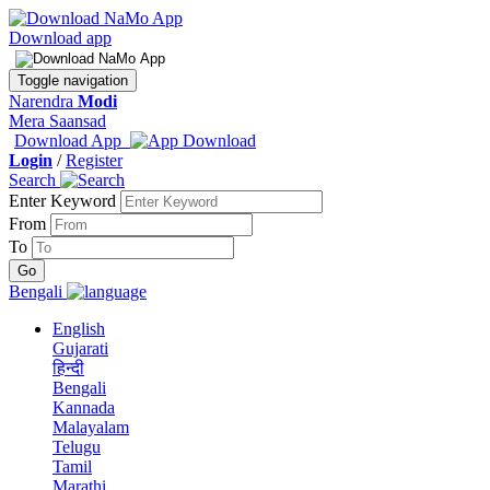
Download app
Toggle navigation
Narendra
Modi
Mera Saansad
Download App
Login
/
Register
Search
Enter Keyword
From
To
Bengali
English
Gujarati
हिन्दी
Bengali
Kannada
Malayalam
Telugu
Tamil
Marathi