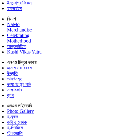
ইনফোগ্রাফিকস
ইনসাইটস
বিভাগ
NaMo
Merchandise
Celebrating
Motherhood
আন্তর্জাতিক
Kashi Vikas Yatra
এনএম চিন্তা ভাবনা
এক্সাম ওয়ারিয়রস
উদ্ধৃতি
ভাষণসমূহ
ভাষণের মূল পাঠ
সাক্ষাৎকার
ব্লগ
এনএম লাইব্রেরি
Photo Gallery
ই-বুকস
কবি ও লেখক
ই-গ্রিটিংস
স্টলওয়ার্টস