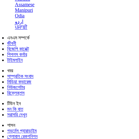
Assamese
Manipuri
Odia
اردو
ਪੰਜਾਬੀ
এনএম সম্পর্কে
জীবনী
বিজেপি কানেক্ট
পিপলস কর্নার
টাইমলাইন
খবর
সাম্প্রতিক সংবাদ
মিডিয়া কভারেজ
নিউজলেটার
রিফ্লেকশন্স
টিউন ইন
মন কি বাত
সরাসরি দেখুন
শাসন
গভর্নেন্স প্যারাডাইম
গ্লোবাল রেকগনিশন