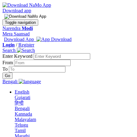
Download app
Toggle navigation
Narendra
Modi
Mera Saansad
Download App
Login
/
Register
Search
Enter Keyword
From
To
Bengali
English
Gujarati
हिन्दी
Bengali
Kannada
Malayalam
Telugu
Tamil
Marathi