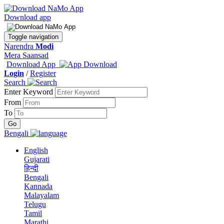
Download app
Toggle navigation
Narendra
Modi
Mera Saansad
Download App
Login
/
Register
Search
Enter Keyword
From
To
Bengali
English
Gujarati
हिन्दी
Bengali
Kannada
Malayalam
Telugu
Tamil
Marathi