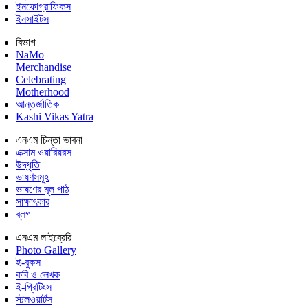
ইনফোগ্রাফিকস
ইনসাইটস
বিভাগ
NaMo
Merchandise
Celebrating
Motherhood
আন্তর্জাতিক
Kashi Vikas Yatra
এনএম চিন্তা ভাবনা
এক্সাম ওয়ারিয়রস
উদ্ধৃতি
ভাষণসমূহ
ভাষণের মূল পাঠ
সাক্ষাৎকার
ব্লগ
এনএম লাইব্রেরি
Photo Gallery
ই-বুকস
কবি ও লেখক
ই-গ্রিটিংস
স্টলওয়ার্টস