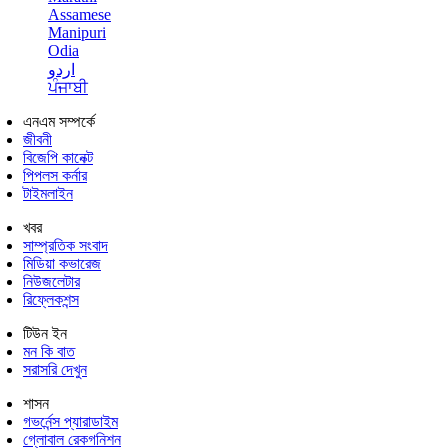
Assamese
Manipuri
Odia
اردو
ਪੰਜਾਬੀ
এনএম সম্পর্কে
জীবনী
বিজেপি কানেক্ট
পিপলস কর্নার
টাইমলাইন
খবর
সাম্প্রতিক সংবাদ
মিডিয়া কভারেজ
নিউজলেটার
রিফ্লেকশন্স
টিউন ইন
মন কি বাত
সরাসরি দেখুন
শাসন
গভর্নেন্স প্যারাডাইম
গ্লোবাল রেকগনিশন