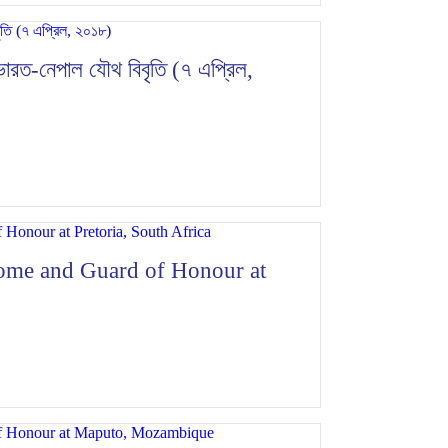
ে ভারত-নেপাল যৌথ বিবৃতি (৭ এপ্রিল,
ome and Guard of Honour at