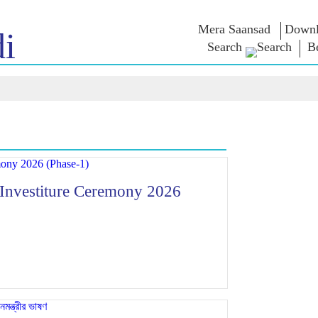
Mera Saansad
Downl
i
Search
B
শাসন
বিভাগ
এনএম চিন্ত
গভর্নেন্স প্যারাডাইম
NaMo Merchandise
এক্সাম ওয়ারিয়
ুন
গ্লোবাল রেকগনিশন
Celebrating
উদ্ধৃতি
Motherhood
ইনফোগ্রাফিকস
ভাষণসমূহ
আন্তর্জাতিক
ইনসাইটস
ভাষণের মূল পা
Kashi Vikas Yatra
সাক্ষাৎকার
ব্লগ
e Investiture Ceremony 2026