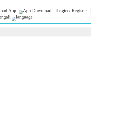
oad App
Login
/
Register
engali
া ভাবনা
এনএম লাইব্রেরি
সংযোগ করুন
রস
Photo Gallery
প্রধানমন্ত্রীকে লিখুন
ই-বুকস
জাতির সেবা করুন
কবি ও লেখক
Contact Us
ঠ
ই-গ্রিটিংস
স্টলওয়ার্টস
Photo Booth