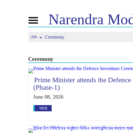
Narendra
Mod
Toggle
navigation
হোম
Ceremony
এনএম সম্পর্কে
খবর
টিউন ইন
জীবনী
সাম্প্রতিক সংবাদ
মন কি বাত
বিজেপি কানেক্ট
মিডিয়া কভারেজ
সরাসরি দেখ
পিপলস কর্নার
নিউজলেটার
Ceremony
টাইমলাইন
রিফ্লেকশন্স
Prime Minister attends the Defenc
(Phase-1)
June 08, 2026
আরো