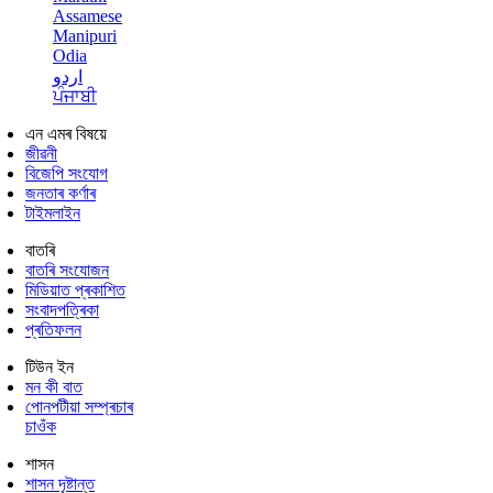
Assamese
Manipuri
Odia
اردو
ਪੰਜਾਬੀ
এন এমৰ বিষয়ে
জীৱনী
বিজেপি সংযোগ
জনতাৰ কৰ্ণাৰ
টাইমলাইন
বাতৰি
বাতৰি সংযোজন
মিডিয়াত প্ৰকাশিত
সংবাদপত্ৰিকা
প্ৰতিফলন
টিউন ইন
মন কী বাত
পোনপটীয়া সম্প্ৰচাৰ
চাওঁক
শাসন
শাসন দৃষ্টান্ত