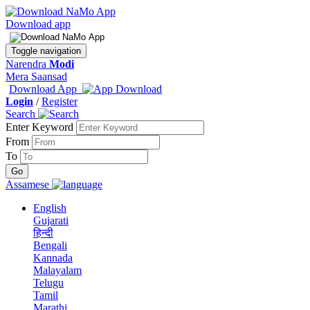
Download app
Toggle navigation
Narendra
Modi
Mera Saansad
Download App
Login
/
Register
Search
Enter Keyword
From
To
Assamese
English
Gujarati
हिन्दी
Bengali
Kannada
Malayalam
Telugu
Tamil
Marathi