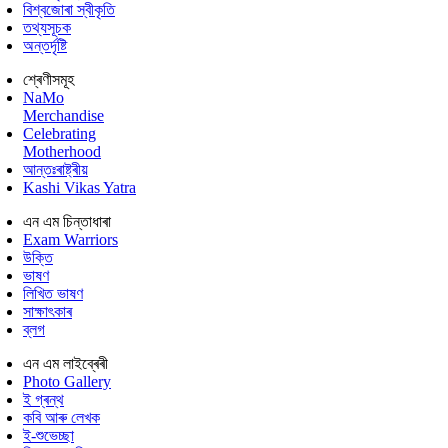
বিশ্বজোৰা স্বীকৃতি
তথ্যসূচক
অন্তৰ্দৃষ্টি
শ্ৰেণীসমূহ
NaMo
Merchandise
Celebrating
Motherhood
আন্তঃৰাষ্ট্ৰীয়
Kashi Vikas Yatra
এন এম চিন্তাধাৰা
Exam Warriors
উক্তি
ভাষণ
লিখিত ভাষণ
সাক্ষাৎকাৰ
ব্লগ
এন এম লাইব্ৰেৰী
Photo Gallery
ই গ্ৰন্থ
কবি আৰু লেখক
ই-শুভেচ্ছা