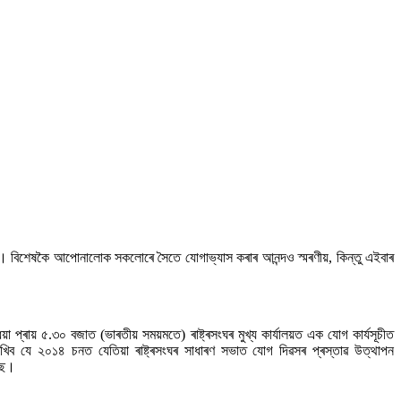
বিশেষকৈ আপোনালোক সকলোৰে সৈতে যোগাভ্যাস কৰাৰ আনন্দও স্মৰণীয়, কিন্তু এইবাৰ
় ৫.৩০ বজাত (ভাৰতীয় সময়মতে) ৰাষ্ট্ৰসংঘৰ মুখ্য কাৰ্যালয়ত এক যোগ কাৰ্যসূচীত
যে ২০১৪ চনত যেতিয়া ৰাষ্ট্ৰসংঘৰ সাধাৰণ সভাত যোগ দিৱসৰ প্ৰস্তাৱ উত্থাপন
ৈছে।