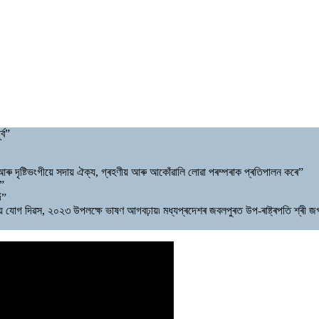
্ব”
 আৰু দৃষ্টিভংগীয়ে সদায় ঐক্য, গ্ৰহণীয় আৰু আকোঁৱালি লোৱা পৰম্পৰাক প্ৰতিপালন কৰে”
”
ঁ”
াষ্ট্ৰীয় যোগ দিৱস, ২০২৩ উপলক্ষে ভাষণ আগবঢ়ায়৷ মধ্যপ্ৰদেশৰ জবলপুৰত উপ-ৰাষ্ট্ৰপতি শ্ৰী জ