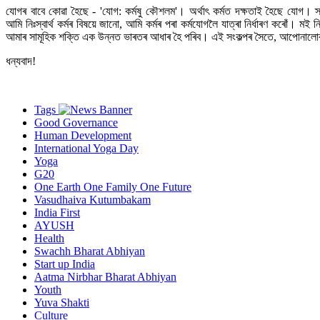
যোগৰ বাবে কোৱা হৈছে - 'যোগ: কৰ্মষু কৌশলম'। অৰ্থাৎ কৰ্মত দক্ষতাই হৈছে যোগ। 
আমি নিঃস্বাৰ্থ কৰ্মৰ বিষয়ে জানো, আমি কৰ্মৰ পৰা কৰ্মযোগলৈ যাত্ৰা নিৰ্ধাৰণ কৰোঁ।
আমাৰ সামূহিক শক্তি এক উন্নত ভাৰতৰ আধাৰ হৈ পৰিব। এই সংকল্পৰ সৈতে, আপোনাল
ধন্যবাদ!
Tags
Good Governance
Human Development
International Yoga Day
Yoga
G20
One Earth One Family One Future
Vasudhaiva Kutumbakam
India First
AYUSH
Health
Swachh Bharat Abhiyan
Start up India
Aatma Nirbhar Bharat Abhiyan
Youth
Yuva Shakti
Culture