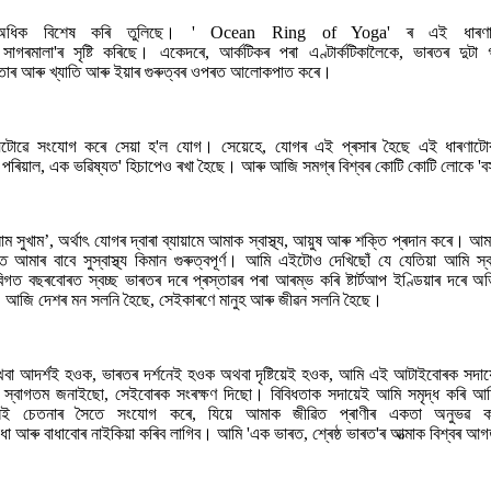
ধিক বিশেষ কৰি তুলিছে। ' Ocean Ring of Yoga' ৰ এই ধাৰণাটো
া'ৰ সৃষ্টি কৰিছে। একেদৰে, আৰ্কটিকৰ পৰা এণ্টাৰ্কটিকালৈকে, ভাৰতৰ দুটা গৱে
াৰ আৰু খ্যাতি আৰু ইয়াৰ গুৰুত্বৰ ওপৰত আলোকপাত কৰে।
যিটোৱে সংযোগ কৰে সেয়া হ'ল যোগ। সেয়েহে, যোগৰ এই প্ৰসাৰ হৈছে এই ধাৰণাটোৰ এ
এক পৰিয়াল, এক ভৱিষ্যত' হিচাপেও ৰখা হৈছে। আৰু আজি সমগ্ৰ বিশ্বৰ কোটি কোটি লোকে '
বালাম সুখাম’, অৰ্থাৎ যোগৰ দ্বাৰা ব্যায়ামে আমাক স্বাস্থ্য, আয়ুষ আৰু শক্তি প্ৰদান 
ৰ বাবে সুস্বাস্থ্য কিমান গুৰুত্বপূৰ্ণ। আমি এইটোও দেখিছোঁ যে যেতিয়া আমি স্বাস
বিগত বছৰবোৰত স্বচ্ছ ভাৰতৰ দৰে প্ৰস্তাৱৰ পৰা আৰম্ভ কৰি ষ্টাৰ্টআপ ইণ্ডিয়াৰ দৰে অ
ে। আজি দেশৰ মন সলনি হৈছে, সেইকাৰণে মানুহ আৰু জীৱন সলনি হৈছে।
 আদৰ্শই হওক, ভাৰতৰ দৰ্শনেই হওক অথবা দৃষ্টিয়েই হওক, আমি এই আটাইবোৰক সদায়েই 
ৰাক স্বাগতম জনাইছো, সেইবোৰক সংৰক্ষণ দিছো। বিবিধতাক সদায়েই আমি সমৃদ্ধ কৰ
েই চেতনাৰ সৈতে সংযোগ কৰে, যিয়ে আমাক জীৱিত প্ৰাণীৰ একতা অনুভৱ কৰ
 আৰু বাধাবোৰ নাইকিয়া কৰিব লাগিব। আমি 'এক ভাৰত, শ্ৰেষ্ঠ ভাৰত'ৰ আত্মাক বিশ্বৰ আ