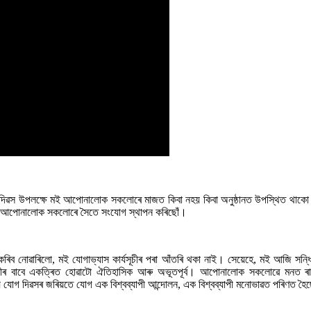
ৱস উপলক্ষে মই আপোনালোক সকলোৰে মাজত কিবা নহয় কিবা অনুষ্ঠানত উপস্থিত থাকো। 
িয়তে আপোনালোক সকলোৰে সৈতে সংযোগ স্থাপন কৰিছোঁ।
লো, মই যোগাভ্যাস কাৰ্যসূচীৰ পৰা আঁতৰি থকা নাই। সেয়েহে, মই আজি সন্ধিয়া প্ৰায
ৰ বাবে একত্ৰিত হোৱাটো ঐতিহাসিক আৰু অভূতপূৰ্ব। আপোনালোক সকলোৱে মনত ৰাখিব 
ৰীয় যোগ দিৱসৰ জৰিয়তে যোগ এক বিশ্বব্যাপী আন্দোলন, এক বিশ্বব্যাপী মনোভাৱত পৰিণত হ