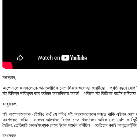
নমস্কাৰ,
আপোনালোক সকলোকে আন্তৰ্জাতিক যোগ দিৱসৰ শুভেচ্ছা জনাইছো। প্ৰতি বছৰে যোগ দি
মই বিভিন্ন দায়িত্বৰ বাবে বৰ্তমান আমেৰিকাত আছোঁ। গতিকে মই ভিডিঅ' বাৰ্তাৰ জৰ
বন্ধুসকল,
মই আপোনালোকক এইটোও কওঁ যে যদিও মই আপোনালোকৰ মাজত থাকি এইবাৰ যোগ কৰিব নোৱাৰি
অংশগ্ৰহণ কৰিম। ভাৰতৰ আহ্বানত বিশ্বৰ ১৮০ খনতকৈও অধিক দেশ যোগ কাৰ্যসূচী
হৈছিল, তেতিয়াই ৰেকৰ্ডসংখ্যক দেশে ইয়াক সমৰ্থন কৰিছিল। তেতিয়াৰ পৰাই আন্তঃৰাষ্ট্
বন্ধুসকল,