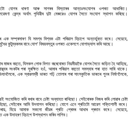
 যোগৰ ধাৰণা আৰু সাগৰৰ বিস্তাৰৰ আন্তঃসংযোগৰ ওপৰত আধাৰিত।
ষণা কেন্দ্ৰ অৰ্থাৎ পৃথিৱীৰ দুটা মেৰুৱেও যোগৰ সৈতে সংযোগ স্থাপন কৰিছে।
ক সম্প্ৰসাৰণ যি সমগ্ৰ বিশ্বক এটা পৰিয়াল হিচাপে অন্তৰ্ভুক্ত কৰে। সেয়েহে,
বসুধৈৱ কুটুম্বকমৰ বাবে যোগ' বিষয়বস্তুৰ ওপৰত একেলগে যোগাভ্যাস কৰি আছে।
কৰে। আমাৰ মাজৰ বহুতে, যিসকল লোক বিগত বছৰবোৰত নিয়মীয়াকৈ যোগৰ সৈতে জড়িত হৈ আহিছে,
্থ্যৰ সংকটৰ পৰা সুৰক্ষিত হওঁ, আমাৰ পৰিয়াল বহুতো সমস্যাৰ পৰা হাত সাৰি থাকে।
ভিযানলৈকে, এক স্বাৱলম্বী ভাৰত গঢ়ি তোলাৰ পৰা সাংস্কৃতিক ভাৰতৰ পুনৰ নিৰ্মাণলৈকে,
সংযোজিত কৰি ৰখাৰ বাবে চেষ্টা অব্যাহত ৰাখিছো। সেইবোৰক নিজৰ কৰি লোৱাৰ চেষ্টা
ি আহিছো, সেইবোৰ আমি উদযাপন কৰিছো। যোগে এনে প্ৰতিটো আৱেগ শক্তিশালী কৰে।
ায়, যিয়ে আমাক সকলো জীৱৰ প্ৰতি প্ৰেমৰ আধাৰ প্ৰদান কৰে। সেয়েহে,
গত এক উদাহৰণ হিচাপে উপস্থাপন কৰিব লাগিব।