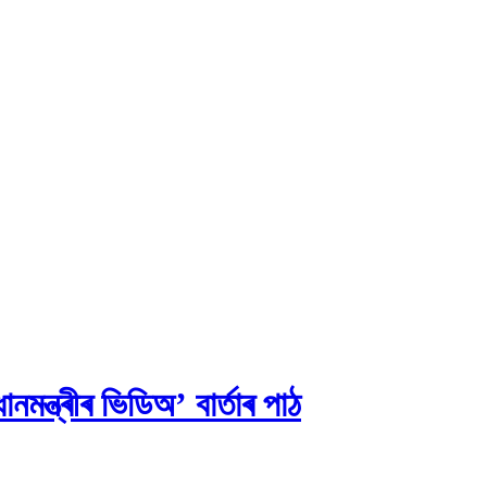
ন্ত্ৰীৰ ভিডিঅ’ বাৰ্তাৰ পাঠ