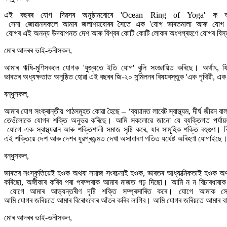
এই বছৰৰ যোগ দিৱসৰ অনুষ্ঠানবোৰে 'Ocean Ring of Yoga' ক অ
সেনা জোৱানসকলে আমাৰ জলাশয়বোৰৰ সৈতে এক 'যোগ ভাৰতমালা আৰু যোগ সাগৰমাল
যোগৰ এই অনন্য উদযাপনত দেশ আৰু বিশ্বৰ কোটি কোটি লোকৰ অংশগ্ৰহণে যোগৰ বিস্ত
মোৰ আদৰৰ ভাই-ভনীসকল,
আমাৰ ঋষি-মুণিসকলে যোগক 'যুজ্যতে ইতি যোগ' বুলি সংজ্ঞায়িত কৰিছে। অৰ্থাৎ, 
ভাৰতৰ অধ্যক্ষতাত অনুষ্ঠিত হোৱা এই বছৰৰ জি-২০ সন্মিলনৰ বিষয়বস্তুক 'এক পৃথিৱী, 
বন্ধুসকল,
আমাৰ যোগ সংক্ৰান্তীয় পাঠসমূহত কোৱা হৈছে – ‘ব্যয়ামত লাবেট স্বাস্থ্যম, দীৰ্ঘ জীৱন 
তেওঁলোকে যোগৰ শক্তি অনুভৱ কৰিছে। আমি সকলোৱে জানো যে ব্যক্তিগত পৰ্যায়ত আমা
যোগে এক স্বাস্থ্যৱান আৰু শক্তিশালী সমাজ সৃষ্টি কৰে, যাৰ সামূহিক শক্তি বহুগুণ। 
এই শক্তিয়ে দেশ আৰু দেশৰ যুৱপ্ৰজন্মত দেখা অসাধাৰণ গতিত যথেষ্ট অৰিহণা যোগাইছ
বন্ধুসকল,
ভাৰতৰ সংস্কৃতিয়েই হওক অথবা সমাজ সংৰচনাই হওক, ভাৰতৰ আধ্যাত্মিকতাই হওক অথবা
কৰিছো, অঙ্গীকাৰ কৰিব পৰা পৰম্পৰাক আমাৰ মাজত গঢ় দিছো। আমি ন ন বিচাৰধা
যোগে আমাৰ আভ্যন্তৰীণ দৃষ্টি শক্তি সম্প্ৰসাৰিত কৰে। যোগে আমাক স
আমি যোগৰ জৰিয়তে আমাৰ বিৰোধবোৰ আঁতৰ কৰিব লাগিব। আমি যোগৰ জৰিয়তে আমাৰ বাধা
মোৰ আদৰৰ ভাই-ভনীসকল,