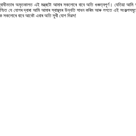
স্বাধীনতাৰ অমৃতকালত এই মন্ত্ৰটো আমাৰ সকলোৰে বাবে অতি গুৰুত্বপূৰ্ণ। যেতিয়া আম
 মই নিশ্চিত যে যোগৰ দ্বাৰা আমি আমাৰ স্বাস্থ্যৰ উন্নতি সাধন কৰিম আৰু লগতে এই সংকল্
োক সকলোৰে বাবে আকৌ এবাৰ অতি সুখী যোগ দিৱস!