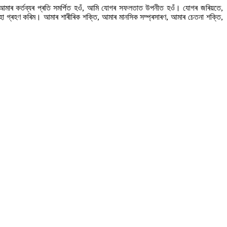
ি আমাৰ কৰ্তব্যৰ প্ৰতি সমৰ্পিত হওঁ, আমি যোগৰ সফলতাত উপনীত হওঁ। যোগৰ জৰিয়তে,
পসমূহো গ্ৰহণ কৰিম। আমাৰ শাৰীৰিক শক্তি, আমাৰ মানসিক সম্প্ৰসাৰণ, আমাৰ চেতনা শক্তি,