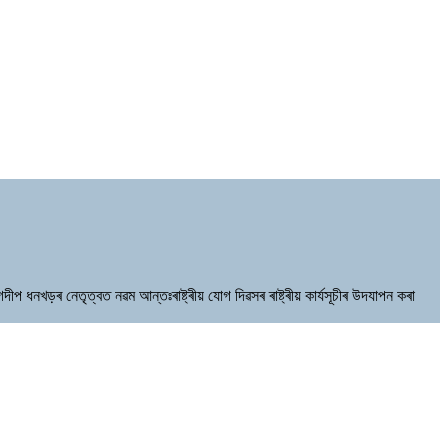
গদীপ ধনখড়ৰ নেতৃত্বত নৱম আন্তঃৰাষ্ট্ৰীয় যোগ দিৱসৰ ৰাষ্ট্ৰীয় কাৰ্যসূচীৰ উদযাপন কৰা