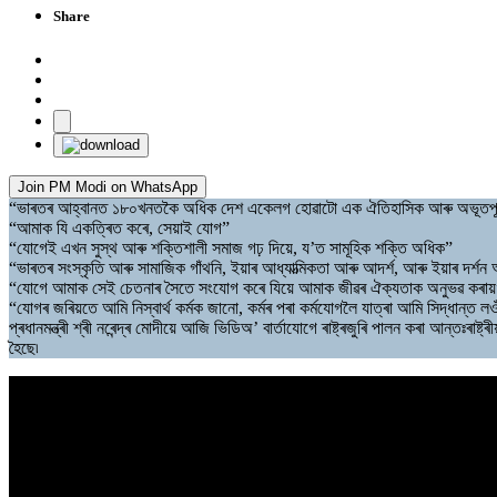
Share
Join PM Modi on WhatsApp
“ভাৰতৰ আহ্বানত ১৮০খনতকৈ অধিক দেশ একেলগ হোৱাটো এক ঐতিহাসিক আৰু অভূতপূৰ
“আমাক যি একত্ৰিত কৰে, সেয়াই যোগ”
“যোগেই এখন সুস্থ আৰু শক্তিশালী সমাজ গঢ় দিয়ে, য’ত সামূহিক শক্তি অধিক”
“ভাৰতৰ সংস্কৃতি আৰু সামাজিক গাঁথনি, ইয়াৰ আধ্যাত্মিকতা আৰু আদৰ্শ, আৰু ইয়াৰ দৰ্শন
“যোগে আমাক সেই চেতনাৰ সৈতে সংযোগ কৰে যিয়ে আমাক জীৱৰ ঐক্যতাক অনুভৱ কৰায়
“যোগৰ জৰিয়তে আমি নিস্বাৰ্থ কৰ্মক জানো, কৰ্মৰ পৰা কৰ্মযোগলৈ যাত্ৰা আমি সিদ্ধান্ত লও
প্ৰধানমন্ত্ৰী শ্ৰী নৰেন্দ্ৰ মোদীয়ে আজি ভিডিঅ’ বাৰ্তাযোগে ৰাষ্ট্ৰজুৰি পালন কৰা আন্তঃৰ
হৈছে৷