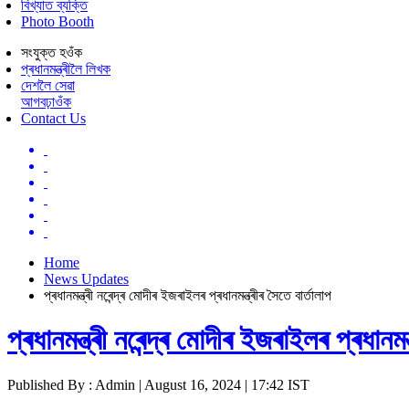
বিখ্যাত ব্যক্তি
Photo Booth
সংযুক্ত হওঁক
প্ৰধানমন্ত্ৰীলৈ লিখক
দেশলৈ সেৱা
আগবঢ়াওঁক
Contact Us
Home
News Updates
প্ৰধানমন্ত্ৰী নৰেন্দ্ৰ মোদীৰ ইজৰাইলৰ প্ৰধানমন্ত্ৰীৰ সৈতে বাৰ্তালাপ
প্ৰধানমন্ত্ৰী নৰেন্দ্ৰ মোদীৰ ইজৰাইলৰ প্ৰধানমন্
Published By : Admin | August 16, 2024 | 17:42 IST