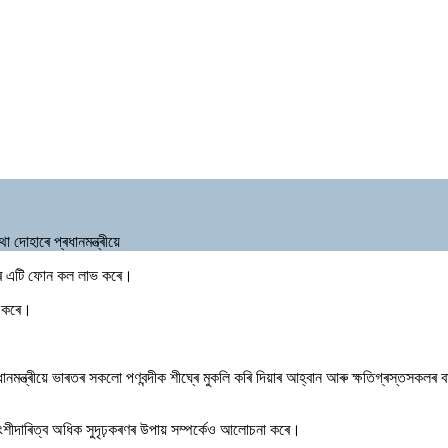
দোহাৰে প্ৰধানমন্ত্ৰীয়ে
য়াহুৰ এটি ফোন কল লাভ কৰে।
পন কৰে।
্ৰধানমন্ত্ৰীয়ে ভাৰতৰ সকলো পণবন্দীক শীঘ্ৰে মুকলি কৰি দিয়াৰ আহ্বান আৰু ক্ষতিগ্ৰস্তস
ীদাৰিত্ব অধিক সুদৃঢ়কৰণৰ উপায় সম্পৰ্কেও আলোচনা কৰে।