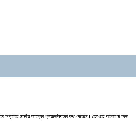
কলৰ বাবে অব্যাহত মানৱীয় সাহায্যৰ প্ৰয়োজনীয়তাৰ কথা দোহাৰে। তেখেতে আলোচনা আৰু