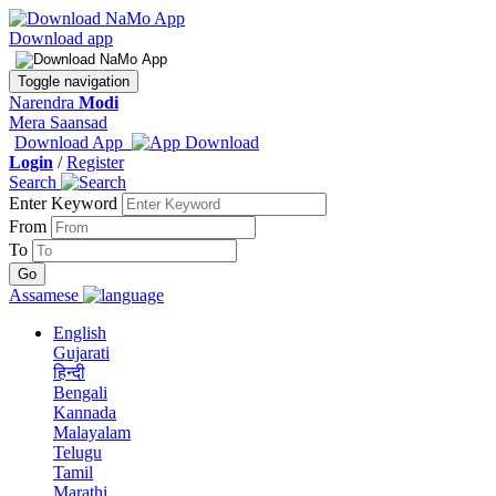
Download app
Toggle navigation
Narendra
Modi
Mera Saansad
Download App
Login
/
Register
Search
Enter Keyword
From
To
Assamese
English
Gujarati
हिन्दी
Bengali
Kannada
Malayalam
Telugu
Tamil
Marathi