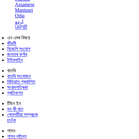
Assamese
Manipuri
Odia
اردو
ਪੰਜਾਬੀ
এন এমৰ বিষয়ে
জীৱনী
বিজেপি সংযোগ
জনতাৰ কৰ্ণাৰ
টাইমলাইন
বাতৰি
বাতৰি সংযোজন
মিডিয়াত প্ৰকাশিত
সংবাদপত্ৰিকা
প্ৰতিফলন
টিউন ইন
মন কী বাত
পোনপটীয়া সম্প্ৰচাৰ
চাওঁক
শাসন
শাসন দৃষ্টান্ত