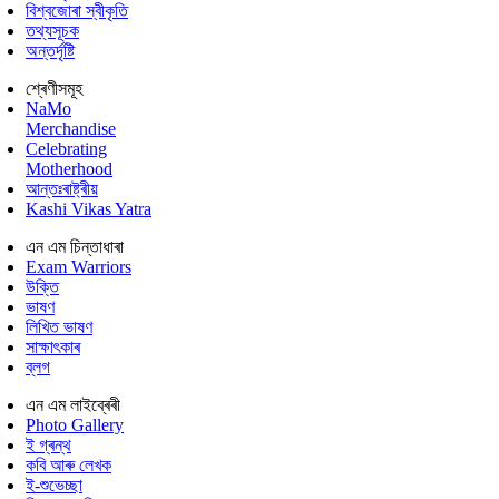
বিশ্বজোৰা স্বীকৃতি
তথ্যসূচক
অন্তৰ্দৃষ্টি
শ্ৰেণীসমূহ
NaMo
Merchandise
Celebrating
Motherhood
আন্তঃৰাষ্ট্ৰীয়
Kashi Vikas Yatra
এন এম চিন্তাধাৰা
Exam Warriors
উক্তি
ভাষণ
লিখিত ভাষণ
সাক্ষাৎকাৰ
ব্লগ
এন এম লাইব্ৰেৰী
Photo Gallery
ই গ্ৰন্থ
কবি আৰু লেখক
ই-শুভেচ্ছা