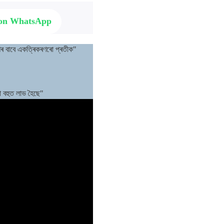
 on WhatsApp
াশৰ বাবে একত্ৰিকৰণৰো প্ৰতীক"
ো বহুত লাভ হৈছে"