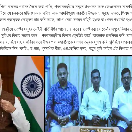
 নিশিতা নামদেৱ গৱাসৰ সৈতে কথা পাতি, প্ৰধানমন্ত্ৰীয়ে সমূহৰ উৎপাদন আৰু তেওঁলোকৰ সামগ
দিয়ে যে চৰকাৰে মহিলাসকলৰ গৰিমা আৰু আত্মবিশ্বাস বঢ়াবলৈ উজ্জ্বলা, স্বচ্ছ ভাৰত, পি
কলে প্ৰত্যেক ক্ষেত্ৰত নাম কৰি আছে, লাগে সেয়া সশস্ত্ৰ বাহিনী হওক বা খেলৰ পথাৰেই হ
ধানমন্ত্ৰীয়ে তেওঁৰ সমূহৰ ডেইৰী গতিবিধিৰ আলোচনা কৰে। তেওঁ কয় যে তেওঁৰ সমূহে কিষান ক
বিধাৰ বিষয়ে সজাগ কৰে। প্ৰধানমন্ত্ৰীয়ে কিষান ক্ৰেডিট কাৰ্ড যোজনাক জনপ্ৰিয় কৰি তো
 আয় বঢ়াবলৈ সহায় কৰিবৰ বাবে বীজৰ পৰা বজাৰলৈকে সমগ্ৰ তন্ত্ৰক সুগম কৰি তুলিবলৈ সংকল্প
োজনা, ইউৰিয়াৰ নিম কোটিং, ই-নাম, প্ৰমাণিক বীজ, এমএছপিত ক্ৰয়, নতুন কৃষি আইন এই দিশতে 