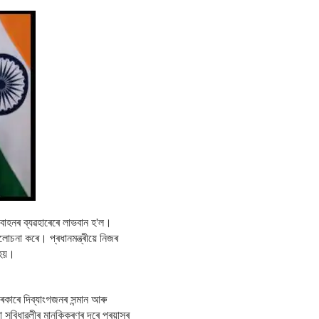
বাহনৰ ব্যৱহাৰেৰে লাভবান হ'ল।
লোচনা কৰে। প্ৰধানমন্ত্ৰীয়ে নিজৰ
 হয়।
ৰকাৰে দিব্যাংগজনৰ সন্মান আৰু
সুবিধাৱলীৰ মানকিকৰণৰ দৰে প্ৰয়াসৰ