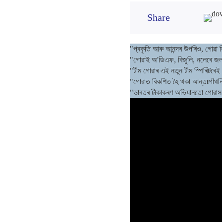
Share
"প্ৰকৃতি আৰু আনন্দৰ উপৰিও, গোৱা ব
"গোৱাই অ'ডিএফ, বিজুলি, নলেৰে জ
"টীম গোৱাৰ এই নতুন টীম স্পিৰিটৰেই প
"গোৱাত বিকশিত হৈ থকা আন্তঃগাঁথ
"ভাৰতৰ টীকাকৰণ অভিযানতো গোৱাসহ দ