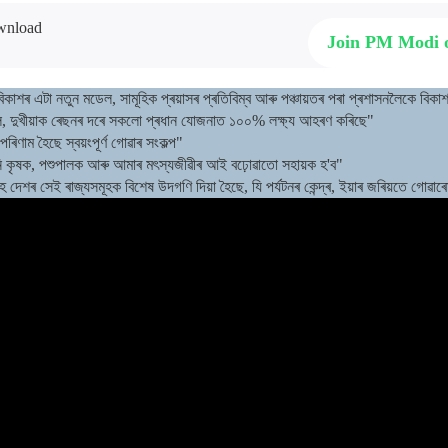
Join PM Modi
িকাশৰ এটা নতুন মডেল, সামূহিক প্ৰয়াসৰ প্ৰতিবিম্ব আৰু পঞ্চায়তৰ পৰা প্ৰশাসনলৈকে বিক
ল, দুখীয়াক ৰেছনৰ দৰে সকলো প্ৰধান যোজনাত ১০০% লক্ষ্য আহৰণ কৰিছে"
ৰিণাম হৈছে স্বয়ংপূৰ্ণ গোৱাৰ সংকল্প"
নি কৃষক, পশুপালক আৰু আমাৰ মৎস্যজীৱীৰ আই বঢ়োৱাতো সহায়ক হ'ব"
েশৰ সেই ৰাজ্যসমূহক বিশেষ উদগণি দিয়া হৈছে, যি পৰ্যটনৰ কেন্দ্ৰ, ইয়াৰ জৰিয়তে গোৱাৰ