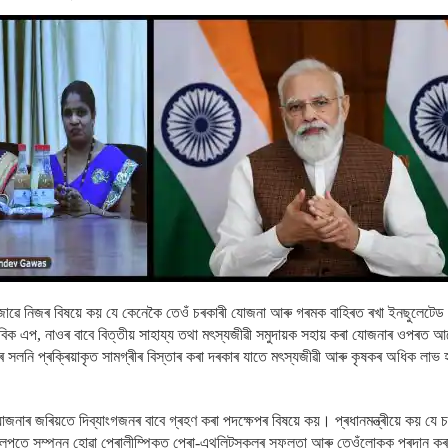
ডোজোৱে নিজৰ বিষয়ে কয় যে কেনেকৈ তেওঁ চৰকাৰী যোজনা আৰু গৰমক বাহিৰত ৰখা ইনছুলেটেড 
ড, নাবিক এপ, নাওৰ বাবে বিত্তীয় সাহায্য তথা মৎস্যজীৱী সমুদায়ক সহায় কৰা যোজনাৰ ওপৰত আ
ৰীৰ সলনি প্ৰক্ৰিয়াকৃত সামগ্ৰীৰ বিস্তাৰ কৰা দৰকাৰ যাতে মৎস্যজীৱী আৰু কৃষকৰ অধিক লাভ
 যোজনাৰ জৰিয়তে দিব্যাংগজনৰ বাবে গ্ৰহণ কৰা পদক্ষেপৰ বিষয়ে কয়। প্ৰধানমন্ত্ৰীয়ে কয় যে চ
অলপতে সম্পন্ন হোৱা পেৰালীম্পিকত পেৰা-এথলিটসকলৰ সফলতা আৰু তেওঁলোকক প্ৰদান কৰা 