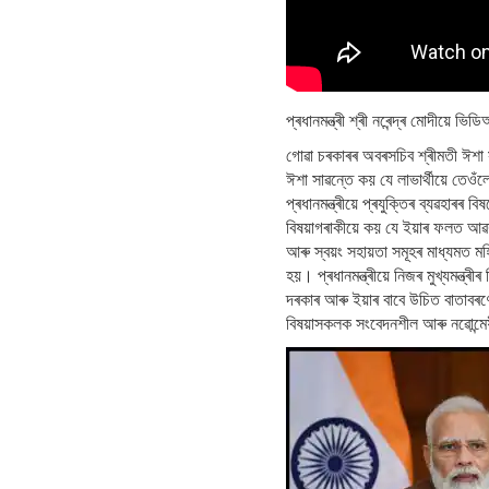
প্ৰধানমন্ত্ৰী শ্ৰী নৰেন্দ্ৰ মোদীয়ে ভ
গোৱা চৰকাৰৰ অবৰসচিব শ্ৰীমতী ঈশা সা
ঈশা সাৱন্তে কয় যে লাভাৰ্থীয়ে তে
প্ৰধানমন্ত্ৰীয়ে প্ৰযুক্তিৰ ব্যৱহাৰ
বিষয়াগৰাকীয়ে কয় যে ইয়াৰ ফলত আৱশ্য
আৰু স্বয়ং সহায়তা সমূহৰ মাধ্যমত মহ
হয়। প্ৰধানমন্ত্ৰীয়ে নিজৰ মুখ্যমন্ত্
দৰকাৰ আৰু ইয়াৰ বাবে উচিত বাতাবৰণো স
বিষয়াসকলক সংবেদনশীল আৰু নৱোন্মে