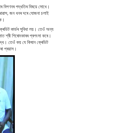
্ৰীৰ বিপণনৰ পদ্ধতিৰ বিষয়ে সোধে।
এম আৱাস, জন ধনৰ দৰে যোজনা চলাই
ওক।
্ৰেডিট কাৰ্ডৰ সুবিধা লয়। তেওঁ অন্য
লাত শ্ৰী শিৰোদকাৰৰ প্ৰশংসা কৰে।
বদ্ধ। তেওঁ কয় যে কিষান ক্ৰেডিট
কৰা প্ৰয়াস।