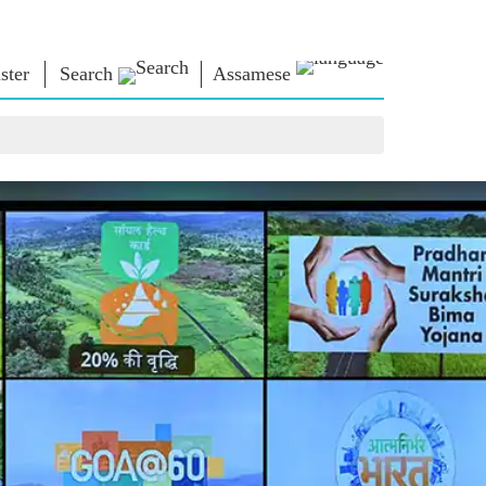
ster
Search
Assamese
াধাৰা
এন এম লাইব্ৰেৰী
সংযুক্ত হওঁক
ors
Photo Gallery
প্ৰধানমন্ত্ৰীলৈ লিখক
ই গ্ৰন্থ
দেশলৈ সেৱা আগবঢ়াওঁক
কবি আৰু লেখক
Contact Us
ই-শুভেচ্ছা
বিখ্যাত ব্যক্তি
Photo Booth