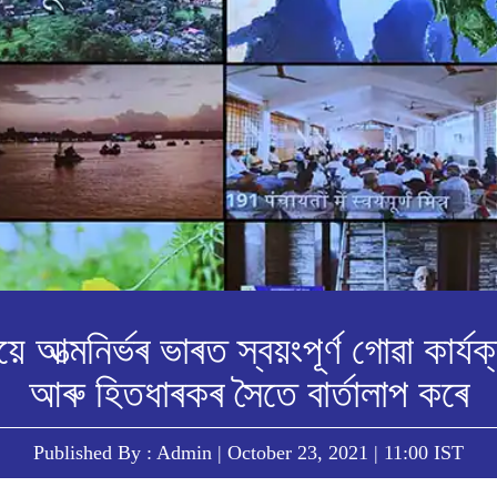
ীয়ে আত্মনিৰ্ভৰ ভাৰত স্বয়ংপূৰ্ণ গোৱা কাৰ্যক
আৰু হিতধাৰকৰ সৈতে বাৰ্তালাপ কৰে
Published By : Admin | October 23, 2021 | 11:00 IST