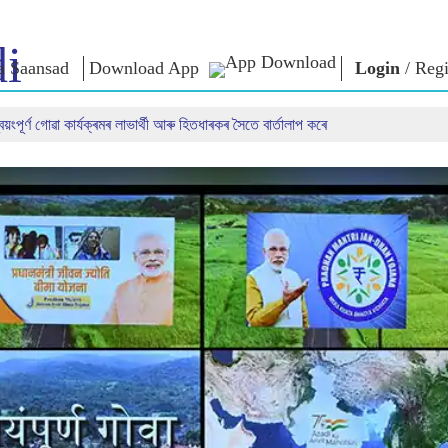
i
a Saansad
Download App
Login
/
Regi
স্বয়ংপূৰ্ণ গোৱা কাৰ্যক্ৰমৰ লাভাৰ্থী আৰু হিতধাৰকৰ সৈতে বাৰ্তালাপ কৰে
শাসন
শ্ৰেণীসমূহ
এন এম চিন্ত
শাসন দৃষ্টান্ত
NaMo Merchandise
Exam Warri
ম্প্ৰচাৰ
বিশ্বজোৰা স্বীকৃতি
Celebrating
উক্তি
Motherhood
তথ্যসূচক
ভাষণ
আন্তঃৰাষ্ট্ৰীয়
অন্তৰ্দৃষ্টি
লিখিত ভাষণ
Kashi Vikas Yatra
সাক্ষাৎকাৰ
ব্লগ