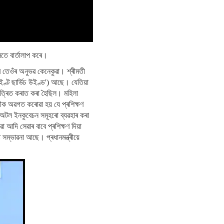
সৈতে বাৰ্তালাপ কৰে।
াৰ তেওঁৰ অনুভৱ কেনেকুৱা। শ্ৰীমতী
ণ্ট ছাৰ্ভিচ উইণ্ড') আছে। যেতিয়া
একত্ৰিত কৰাত কৰা হৈছিল। মহিলা
্ৰীক অৱগত কৰোৱা হয় যে প্ৰশিক্ষণ
 অটল ইনকুবেচন সমূহৰো ব্যৱহাৰ কৰা
া আদি সেৱাৰ বাবে প্ৰশিক্ষণ দিয়া
ট সম্ভাৱনা আছে। প্ৰধানমন্ত্ৰীয়ে