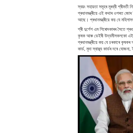
স্বয়ং সহায়তা সমূহৰ মূৰব্বী শ্ৰীমতী
প্ৰধানমন্ত্ৰীয়ে এই কথাৰ ওপৰত জোৰ 
আছে। প্ৰধানমন্ত্ৰীয়ে কয় যে মহিলাস
শ্ৰী দুৰ্গেশ এম শিৰোদকাৰৰ সৈতে প্ৰ
কৃষক আৰু ডেইৰী উদ্যমীসকলকো এই সু
প্ৰধানমন্ত্ৰীয়ে কয় যে চৰকাৰে কৃষকৰ
কাৰ্ড, মৃদা স্বাস্থ্য কাৰ্ডৰ দৰে য