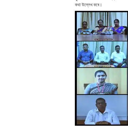
কথা উল্লেখ কৰে।