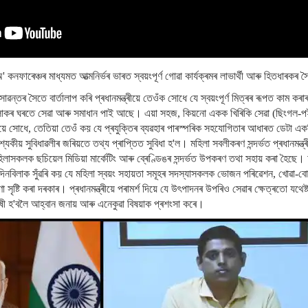
িডিঅ' কনফাৰেঞ্চৰ মাধ্যমত আত্মনিৰ্ভৰ ভাৰত স্বয়ংপূৰ্ণ গোৱা কাৰ্যক্ৰমৰ লাভাৰ্থী আৰু হিতধাৰকৰ 
ৱন্তৰ সৈতে বাৰ্তালাপ কৰি প্ৰধানমন্ত্ৰীয়ে তেওঁক সোধে যে স্বয়ংপূৰ্ণ মিত্ৰৰ ৰূপত কাম কৰ
ওঁলোকৰ ঘৰতে সেৱা আৰু সমাধান পাই আছে। এয়া সহজ, কিয়নো একক খিৰিকি সেৱা (ছিংগল-পই
ৰ বিষয়ে সোধে, তেতিয়া তেওঁ কয় যে প্ৰযুক্তিৰ ব্যৱহাৰ পাৰস্পৰিক সহযোগিতাৰ আধাৰত ডেটা 
কীয় সুবিধাৱলীৰ জৰিয়তে তথ্য প্ৰাপ্তিত সুবিধা হ'ল। মহিলা সবলীকৰণ সন্দৰ্ভত প্ৰধানমন্ত
িলাসকলক ছচিয়েল মিডিয়া মাৰ্কেটিং আৰু ব্ৰেণ্ডিঙৰ সন্দৰ্ভত উপকৰণ তথা সহায় কৰা হৈছে।
ৰীৰ দিনবিলাক সুঁৱৰি কয় যে মহিলা স্বয়ং সহায়তা সমূহৰ সদস্যাসকলক ভোজন পৰিৱেশন, খোৱা-বোৱ
ৃষ্টি কৰা দৰকাৰ। প্ৰধানমন্ত্ৰীয়ে পৰামৰ্শ দিয়ে যে উৎপাদনৰ উপৰিও সেৱাৰ ক্ষেত্ৰতো যথেষ্
ষী হ'বলৈ আহ্বান জনায় আৰু এনেকুৱা বিষয়াক প্ৰশংসা কৰে।