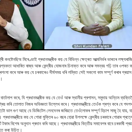
্চ শ্ৰী কনষ্টেনছিঅ মিৰেণ্ডাই প্ৰধানমন্ত্ৰীক কয় যে বিভিন্ন ক্ষেত্ৰত আত্মনিৰ্ভৰ ভাৰতৰ লক্ষ্
্যকতা আধাৰিত ৰাজ্য আৰু কেন্দ্ৰীয় যোজনাৰ চিনাক্ত কৰে আৰু সমন্বয় গঢ়ি তাৰ ওপৰত কাম
 প্ৰশংসা কৰে আৰু কয় যে চৰকাৰেও দীৰ্ঘসময় ধৰি লম্বিত সেই সকলো কাম সম্পূৰ্ণ কৰাৰ প্ৰয়
ল।
ৈতে বাৰ্তালাপ কৰে, যি প্ৰধানমন্ত্ৰীক কয় যে তেওঁ আৰু স্থানীয় প্ৰশাসন, সমুদায় অন্তিম ব্যক
িয় কৰি তোলাত নিজৰ অভিজ্ঞতা উল্লেখ কৰে। প্ৰধানমন্ত্ৰীয়ে তেওঁক প্ৰশ্ন কৰে যে পদ
 ভাল গুণ আছে যে ডিজিটেল লেনদেনৰ জৰিয়তে তেওঁলোকৰ সম্পূৰ্ণ হিচাপ সাজু হৈ যায়
। প্ৰধানমন্ত্ৰীয়ে কয় যে গোৱা মুক্তিৰ ৬০ বছৰ হোৱা উপলক্ষে কেন্দ্ৰীয় চৰকাৰে গোৱাৰ প্ৰ
কাৰ বিশেষ অনুদান প্ৰদান কৰি আছে। প্ৰধানমন্ত্ৰীয়ে বিত্তীয় সমাবেশৰ বাবে চৰকাৰী প্ৰ
হিত কৰা উচিত।