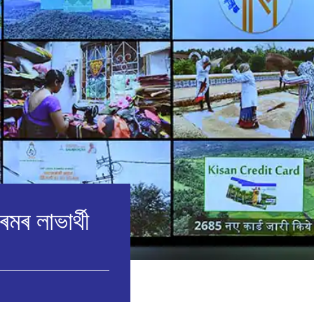
্ৰমৰ লাভাৰ্থী