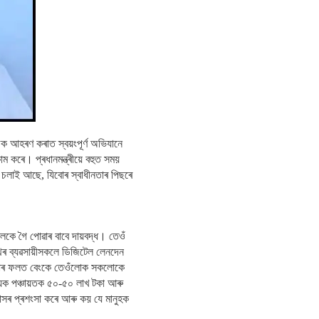
যৰাজিক আহৰণ কৰাত স্বয়ংপূৰ্ণ অভিযানে
 কৰে। প্ৰধানমন্ত্ৰীয়ে বহুত সময়
াস চলাই আছে, যিবোৰ স্বাধীনতাৰ পিছৰে
্তিলৈকে গৈ পোৱাৰ বাবে দায়বদ্ধ। তেওঁ
পথৰ ব্যৱসায়ীসকলে ডিজিটেল লেনদেন
, যাৰ ফলত বেংকে তেওঁলোক সকলোকে
ত্যেক পঞ্চায়তক ৫০-৫০ লাখ টকা আৰু
য়াসৰ প্ৰশংসা কৰে আৰু কয় যে মানুহক