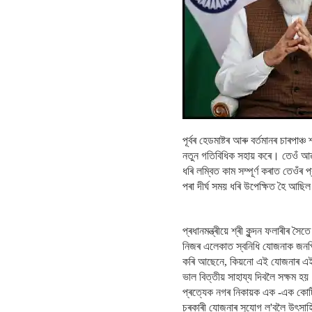
পূৰ্বৰ হেডমাষ্টৰ আৰু বৰ্তমানৰ চাৰপাঞ
নতুন গতিবিধিক সহায় কৰে। তেওঁ আৱশ
ধৰি লম্বিত কাম সম্পূৰ্ণ কৰাত তেওঁৰ
পৰা দীৰ্ঘ সময় ধৰি উপেক্ষিত হৈ আছি
প্ৰধানমন্ত্ৰীয়ে শ্ৰী কুন্দন ফলাৰীৰ স
নিজৰ এলেকাত স্বনিধি যোজনাক জনপ্ৰ
কৰি আছেনে, কিয়নো এই যোজনাৰ এইটো
ভাল বিত্তীয় সাহায্য দিবলৈ সক্ষম হয়
প্ৰত্যেক নগৰ নিকায়ক এক -এক কোটি ট
চৰকাৰী যোজনাৰ সুযোগ ল'বলৈ উৎসা