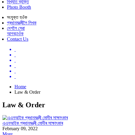
বিখ্যাত ব্যক্তি
Photo Booth
সংযুক্ত হওঁক
প্ৰধানমন্ত্ৰীলৈ লিখক
দেশলৈ সেৱা
আগবঢ়াওঁক
Contact Us
Home
Law & Order
Law & Order
এএনআইক প্ৰধানমন্ত্ৰী মোদীৰ সাক্ষাৎকাৰ
February 09, 2022
More