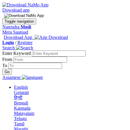
Download app
Toggle navigation
Narendra
Modi
Mera Saansad
Download App
Login
/
Register
Search
Enter Keyword
From
To
Assamese
English
Gujarati
हिन्दी
Bengali
Kannada
Malayalam
Telugu
Tamil
Marathi