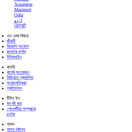
Assamese
Manipuri
Odia
اردو
ਪੰਜਾਬੀ
এন এমৰ বিষয়ে
জীৱনী
বিজেপি সংযোগ
জনতাৰ কৰ্ণাৰ
টাইমলাইন
বাতৰি
বাতৰি সংযোজন
মিডিয়াত প্ৰকাশিত
সংবাদপত্ৰিকা
প্ৰতিফলন
টিউন ইন
মন কী বাত
পোনপটীয়া সম্প্ৰচাৰ
চাওঁক
শাসন
শাসন দৃষ্টান্ত