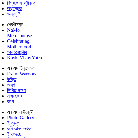
বিশ্বজোৰা স্বীকৃতি
তথ্যসূচক
অন্তৰ্দৃষ্টি
শ্ৰেণীসমূহ
NaMo
Merchandise
Celebrating
Motherhood
আন্তঃৰাষ্ট্ৰীয়
Kashi Vikas Yatra
এন এম চিন্তাধাৰা
Exam Warriors
উক্তি
ভাষণ
লিখিত ভাষণ
সাক্ষাৎকাৰ
ব্লগ
এন এম লাইব্ৰেৰী
Photo Gallery
ই গ্ৰন্থ
কবি আৰু লেখক
ই-শুভেচ্ছা