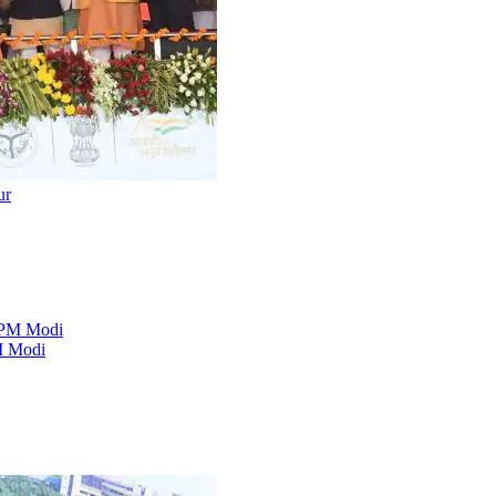
ur
PM Modi