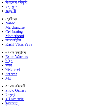
বিশ্বজোৰা স্বীকৃতি
তথ্যসূচক
অন্তৰ্দৃষ্টি
শ্ৰেণীসমূহ
NaMo
Merchandise
Celebrating
Motherhood
আন্তঃৰাষ্ট্ৰীয়
Kashi Vikas Yatra
এন এম চিন্তাধাৰা
Exam Warriors
উক্তি
ভাষণ
লিখিত ভাষণ
সাক্ষাৎকাৰ
ব্লগ
এন এম লাইব্ৰেৰী
Photo Gallery
ই গ্ৰন্থ
কবি আৰু লেখক
ই-শুভেচ্ছা