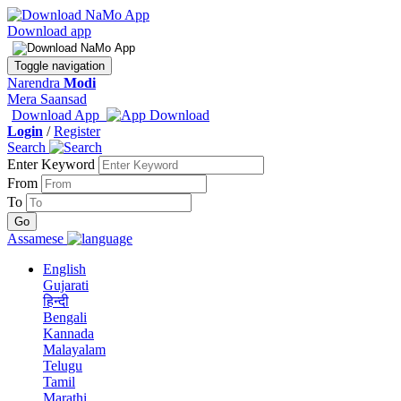
Download app
Toggle navigation
Narendra
Modi
Mera Saansad
Download App
Login
/
Register
Search
Enter Keyword
From
To
Assamese
English
Gujarati
हिन्दी
Bengali
Kannada
Malayalam
Telugu
Tamil
Marathi