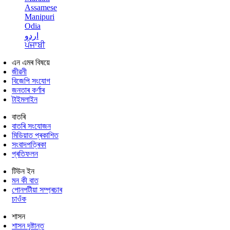
Assamese
Manipuri
Odia
اردو
ਪੰਜਾਬੀ
এন এমৰ বিষয়ে
জীৱনী
বিজেপি সংযোগ
জনতাৰ কৰ্ণাৰ
টাইমলাইন
বাতৰি
বাতৰি সংযোজন
মিডিয়াত প্ৰকাশিত
সংবাদপত্ৰিকা
প্ৰতিফলন
টিউন ইন
মন কী বাত
পোনপটীয়া সম্প্ৰচাৰ
চাওঁক
শাসন
শাসন দৃষ্টান্ত