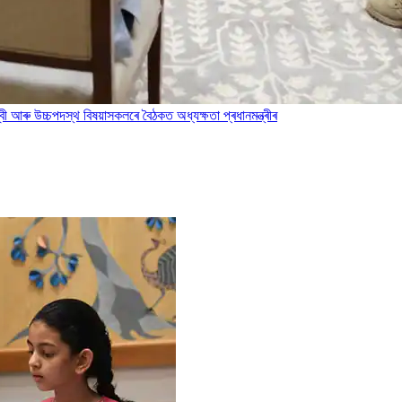
মুৰব্বী আৰু উচ্চপদস্থ বিষয়াসকলৰে বৈঠকত অধ্যক্ষতা প্ৰধানমন্ত্ৰীৰ