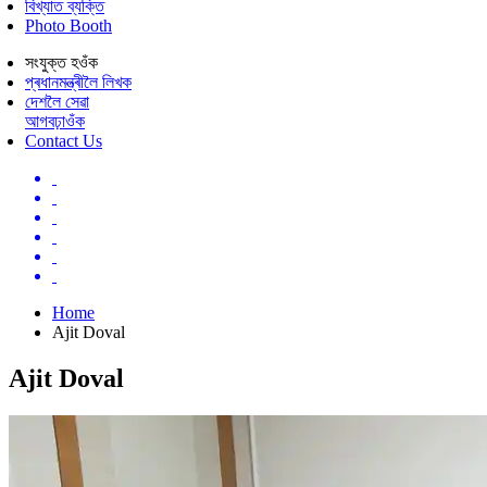
বিখ্যাত ব্যক্তি
Photo Booth
সংযুক্ত হওঁক
প্ৰধানমন্ত্ৰীলৈ লিখক
দেশলৈ সেৱা
আগবঢ়াওঁক
Contact Us
Home
Ajit Doval
Ajit Doval