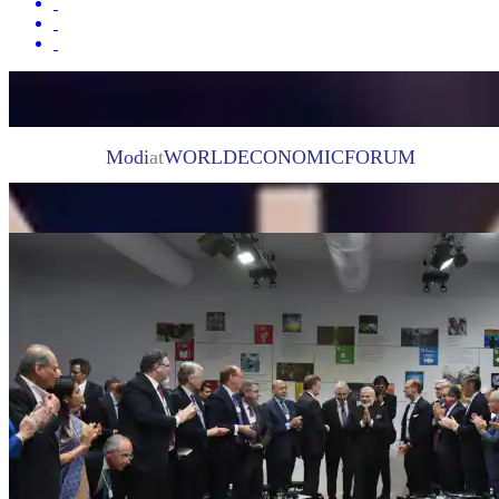
Modi
at
WORLDECONOMICFORUM