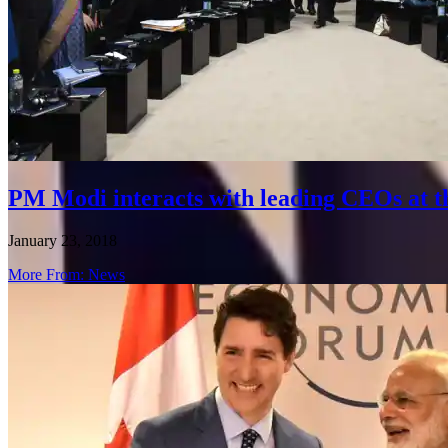
PM Modi interacts with leading CEOs at th
January 23, 2018
More From: News