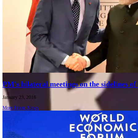
PM's bilateral meetings on the sidelines
January 23, 2018
More From: News