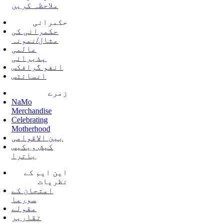
ملاحظہ کریں
حکمرانی
حکمرانی کی
مثال/نمونہ
عالمی
پذیرائی
انفو گرافکس
انسائٹس
زمرے
NaMo
Merchandise
Celebrating
Motherhood
بین الاقوامی
کیش ویکیس
یاترا
این ایم کے
نظریات
امتحان کے
سورما
مقولے
تقاریر