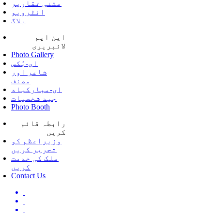
متنی تقاریر
انٹرویو
بلاگ
این ایم
لائبریری
Photo Gallery
ای-بُکس
شاعر اور
مصنف
ای-مبارکباد
جید شخصیات
Photo Booth
رابطہ قائم
کریں
وزیراعظم کو
تحریر کریں
ملک کی خدمت
کریں
Contact Us