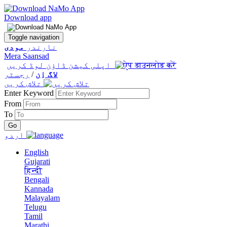
Download app
Toggle navigation
نارندر
مودی
Mera Saansad
اپلی کیشن ڈاؤن لوڈ کریں
لاگ اِن
/
رجسٹر
تلاش کریں
Enter Keyword
From
To
اردو
English
Gujarati
हिन्दी
Bengali
Kannada
Malayalam
Telugu
Tamil
Marathi