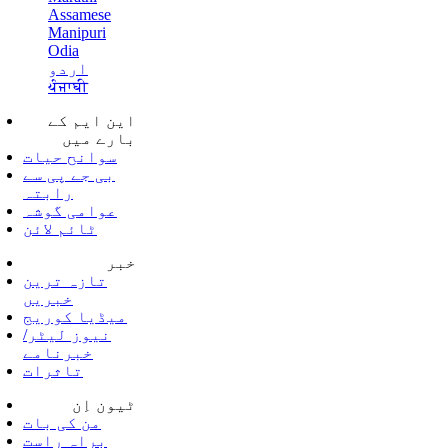
Assamese
Manipuri
Odia
اردو
ਪੰਜਾਬੀ
این ایم کے
بارے میں
سوانح حیات
بی جے پی سے
رابتہ
عوامی گوشہ
ٹائم لائن
خبر
تازہ ترین
خبریں
میڈیا کوریج
نیوز لیٹر/
خبرنامے
تاثرات
ٹیون اِن
من کی بات
براہ راست