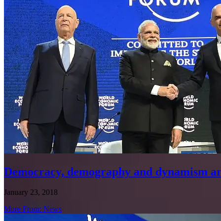
Democracy, demography and dynamism are 
January 23, 2018
More From: News