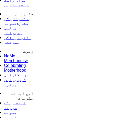
براہ راست
ملاحظہ کریں
حکمرانی
حکمرانی کی
مثال/نمونہ
عالمی
پذیرائی
انفو گرافکس
انسائٹس
زمرے
NaMo
Merchandise
Celebrating
Motherhood
بین الاقوامی
کیش ویکیس
یاترا
این ایم کے
نظریات
امتحان کے
سورما
مقولے
تقاریر