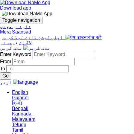
Download app
Toggle navigation
نارندر
مودی
Mera Saansad
اپلی کیشن ڈاؤن لوڈ کریں
لاگ اِن
/
رجسٹر
تلاش کریں
Enter Keyword
From
To
اردو
English
Gujarati
हिन्दी
Bengali
Kannada
Malayalam
Telugu
Tamil