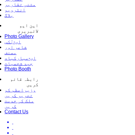
متنی تقاریر
انٹرویو
بلاگ
این ایم
لائبریری
Photo Gallery
ای-بُکس
شاعر اور
مصنف
ای-مبارکباد
جید شخصیات
Photo Booth
رابطہ قائم
کریں
وزیراعظم کو
تحریر کریں
ملک کی خدمت
کریں
Contact Us