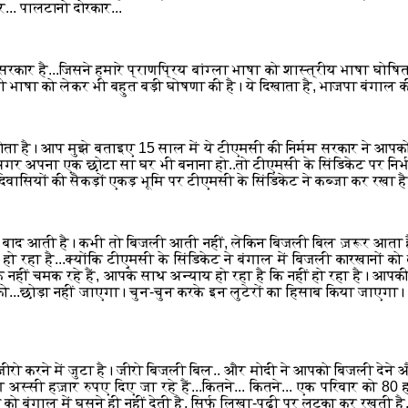
... पालटानो दोरकार...
रकार है...जिसने हमारे प्राणप्रिय बांग्ला भाषा को शास्त्रीय भाषा घोषित
ी भाषा को लेकर भी बहुत बड़ी घोषणा की है। ये दिखाता है, भाजपा बंगाल 
ै। आप मुझे बताइए 15 साल में ये टीएमसी की निर्मम सरकार ने आपको क्य
र अपना एक छोटा सा घर भी बनाना हो..तो टीएमसी के सिंडिकेट पर निर्भ
आदिवासियों की सैकड़ों एकड़ भूमि पर टीएमसी के सिंडिकेट ने कब्जा कर रखा ह
 बाद आती है। कभी तो बिजली आती नहीं, लेकिन बिजली बिल ज़रूर आता है
ा है...क्योंकि टीएमसी के सिंडिकेट ने बंगाल में बिजली कारखानों को तब
ि नहीं चमक रहे हैं, आपके साथ अन्याय हो रहा है कि नहीं हो रहा है। आपक
लों को...छोड़ा नहीं जाएगा। चुन-चुन करके इन लुटेरों का हिसाब किया जाएग
ो करने में जुटा है। जीरो बिजली बिल.. और मोदी ने आपको बिजली देने औ
अस्सी हज़ार रुपए दिए जा रहे हैं...कितने... कितने... एक परिवार क
ो बंगाल में घुसने ही नहीं देती है, सिर्फ लिखा-पढ़ी पर लटका कर रखती है, स