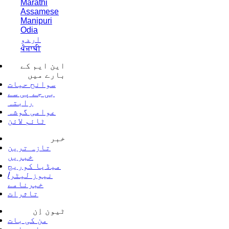
Marathi
Assamese
Manipuri
Odia
اردو
ਪੰਜਾਬੀ
این ایم کے
بارے میں
سوانح حیات
بی جے پی سے
رابتہ
عوامی گوشہ
ٹائم لائن
خبر
تازہ ترین
خبریں
میڈیا کوریج
نیوز لیٹر/
خبرنامے
تاثرات
ٹیون اِن
من کی بات