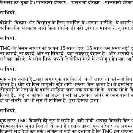
फैसला कर चुका है। पालटानो दोरकार... पालटानो दोरकार... पालटानो दोरकार
साथियों,
बीजेपी, विकास और विरासत के लिए समर्पित ये भाजपा पार्टी है। ये हमारी स
आधिकारिक संस्करण जारी किया। इतना ही नहीं...बंगाल भाजपा ने, कुड़माल
साथियों,
TMC की निर्मम सरकार को आपने 15 साल दिए। 15 साल कम समय नहीं होता ह
ना कमाई, ना दवाई, और ना सिंचाई...यहां सबकुछ बेहाल है। और आपको अग
सरोकार नहीं है। ये लोग सिर्फ अपनी तिजोरियां भरने में लगे हुए हैं। यहां 
साथियों,
मुझे लोग बताते हैं...यहां अगर एक बार बिजली चली जाए, तो कई-कई दिन
आता है। और वो बिल मामूली नहीं भारी भरकम बिल आता है। ये इसलिए हो रह
टीएमसी के नेताओं के बंगले-गाड़ियां चका-चक चमक रहे हैं। चमक रहे हैं क
लिया है... यहां के कोयले को लूटने वालों को...आपको अंधेरे में रखने वा
हो या संतरी, जो भी लूट में शामिल है, पूरा हिसाब होगा।
साथियों,
एक तरफ TMC बिजली की लूट में लगी है...वहीं मोदी आपका बिजली बिल जीर
पीएम-सूर्यघर मुफ्त बिजली योजना है। इसके तहत, एक परिवार को लगभग 
बिजली खुद पैदा कर सकें। लेकिन ये यहां का दुर्भाग्य है कि TMC इस योजना क