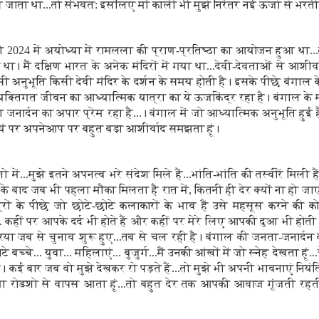
े बीच जाता था...तो संभवत: इसलिए मां काली भी मुझे निरंतर नई ऊर्जा से भरती
024 में अयोध्या में रामलला की प्राण-प्रतिष्ठा का आयोजन हुआ था...तो
 था। मैं दक्षिण भारत के अनेक मंदिरों में गया था...देवी-देवताओं से आशीर
ैसी अनुभूति किसी देवी मंदिर के दर्शन के समय होती है। इसके पीछे बंगाल 
व्यक्तिगत जीवन का आध्यात्मिक यात्रा का ये ऊर्जाकेंद्र रहा है। बंगाल के म
जनार्दन का अपार प्रेम रहा है...। बंगाल में जो आध्यात्मिक अनुभूति हुई ह
्वयं पर अपनेआप पर बहुत बड़ा आशीर्वाद समझता हूं।
 में...मुझे इतने अपनत्व भरे संदेश मिले हैं...भांति-भांति की तस्वीरें मिली हैं
के बाद जब भी पहला मौका मिलता है रात में, कितनी ही देर क्यों ना हो जाए.
ित्रों के पीछे जो छोटे-छोटे कलाकारों के भाव हैं उसे महसूस करने की 
... कहीं पर आपके दर्द भी होते हैं और कहीं पर मेरे लिए आपकी दुआ भी होत
रिया जब से चुनाव शुरू हुए...तब से चल रही है। बंगाल की जनता-जनार्दन
 बच्चे... युवा... महिलाएं... बुजुर्ग...मैं उनकी आंखों में जो स्नेह देखता हूं..
है। कई बार जब वो मुझे देखकर रो पड़ते हैं...तो मुझे भी अपनी भावनाएं नियंत
ल या रोडशो से वापस आता हूं...तो बहुत देर तक आपकी आवाज गूंजती रहती 