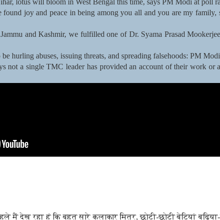
har, lotus will bloom in West Bengal this time, says PM Modi at poll r
ve found joy and peace in being among you all and you are my family
n Jammu and Kashmir, we fulfilled one of Dr. Syama Prasad Mookerjee
 be hurling abuses, issuing threats, and spreading falsehoods: PM Mod
s not a single TMC leader has provided an account of their work or a
हले मैं देख रहा हूं कि बहुत सारे कलाकार मित्र, छोटी-छोटी बेटियां बढ़िया-