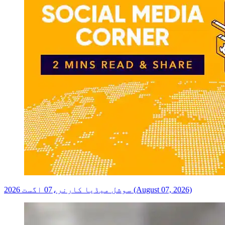
سوشل میڈیا کارنر،07 اگست 2026 (August 07, 2026)