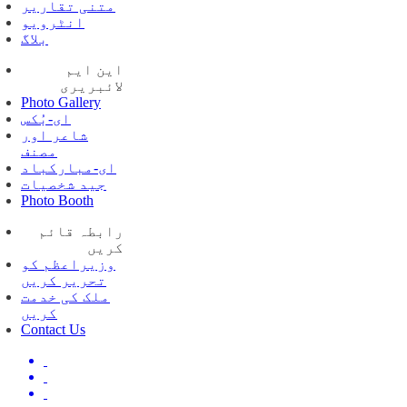
متنی تقاریر
انٹرویو
بلاگ
این ایم
لائبریری
Photo Gallery
ای-بُکس
شاعر اور
مصنف
ای-مبارکباد
جید شخصیات
Photo Booth
رابطہ قائم
کریں
وزیراعظم کو
تحریر کریں
ملک کی خدمت
کریں
Contact Us