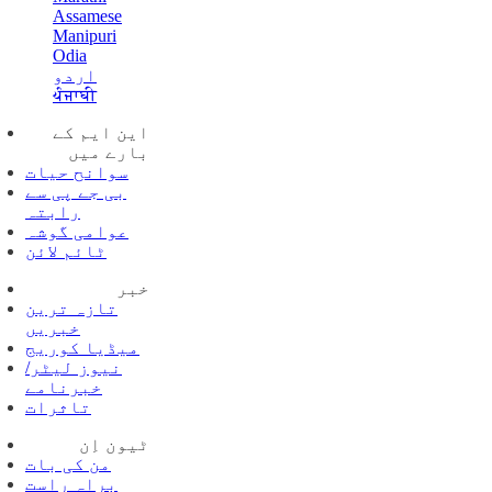
Assamese
Manipuri
Odia
اردو
ਪੰਜਾਬੀ
این ایم کے
بارے میں
سوانح حیات
بی جے پی سے
رابتہ
عوامی گوشہ
ٹائم لائن
خبر
تازہ ترین
خبریں
میڈیا کوریج
نیوز لیٹر/
خبرنامے
تاثرات
ٹیون اِن
من کی بات
براہ راست