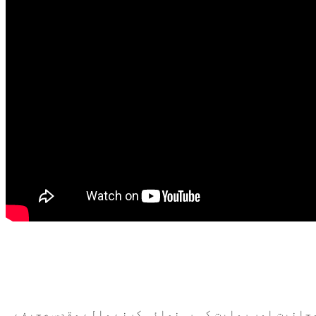
وحانیت اور روایت کی رہنمائی کرنے والے مقدس صحیفے