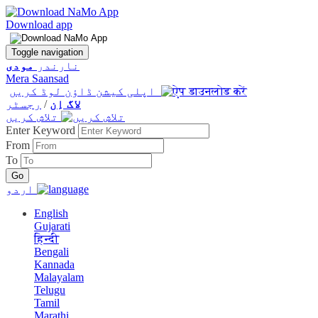
Download app
Toggle navigation
نارندر
مودی
Mera Saansad
اپلی کیشن ڈاؤن لوڈ کریں
لاگ اِن
/
رجسٹر
تلاش کریں
Enter Keyword
From
To
اردو
English
Gujarati
हिन्दी
Bengali
Kannada
Malayalam
Telugu
Tamil
Marathi