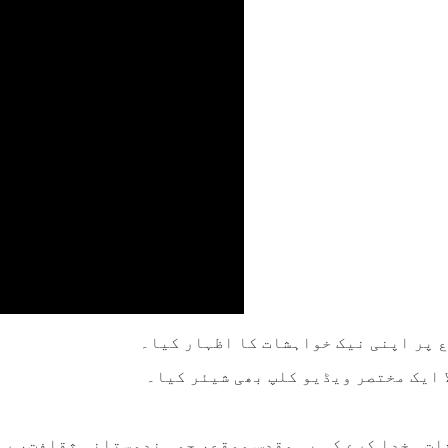
ع پر اپنی نیک خواہشات کا اظہار کیا۔
 ایک مختصر ویڈیو کلپ بھی شیئر کیا۔
شات۔ خدا کرے کہ یہ مقدس موقع، جو ہندوستانی ثقافت، ر