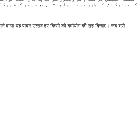
کے مبارک دن کے طور پر منایا جاتا ہے، سب کو کرم یوگ ک
या जाने वाला यह पावन उत्सव हर किसी को कर्मयोग की राह दिखाए। जय श्री