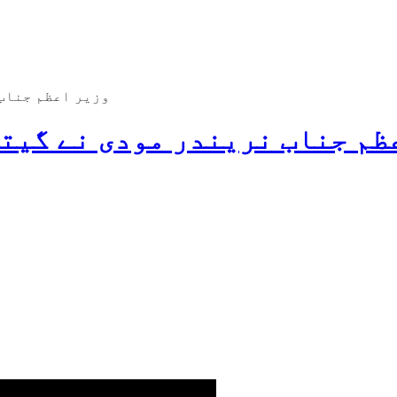
وزیر اعظم جناب
ظم جناب نریندر مودی نے گیتا