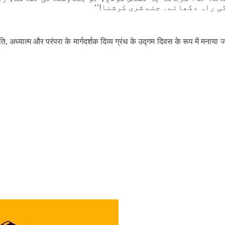
ی راہ دکھائے۔ جئے شری کرشنا!’’
, अध्यात्म और परंपरा के मार्गदर्शक दिव्य ग्रंथ के उद्गम दिवस के रूप में मना