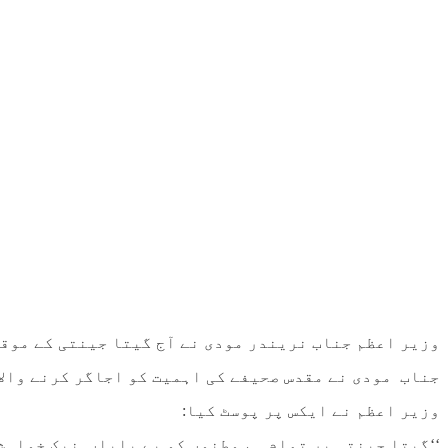
وزیر اعظم جناب نریندر مودی نے آج گیتا جینتی کے موق
جناب مودی نے مقدس صحیفے کی اہمیت کو اجاگر کرنے والا
وزیر اعظم نے ایکس پر پوسٹ کیا
:
‘‘گیتا جینتی پر تمام ہم وطنوں کو بے پایاں نیک خواہ