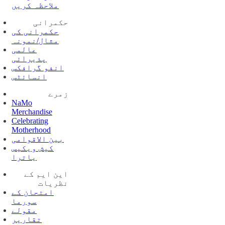
ملاحظہ کریں
حکمرانی
حکمرانی کی
مثال/نمونہ
عالمی
پذیرائی
انفو گرافکس
انسائٹس
زمرے
NaMo
Merchandise
Celebrating
Motherhood
بین الاقوامی
کیش ویکیس
یاترا
این ایم کے
نظریات
امتحان کے
سورما
مقولے
تقاریر