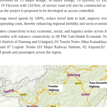
s provision for 15 Major Bridge, 30 Minor Bridge, 19 flyovers, 01 El
9 Flyovers with 210 Km. of service road will also be constructed as p
as the project is proposed to be developed as access controlled.
erage travel speeds by 100%, reduce travel time to half, improve over
e operating costs, thereby enhancing regional mobility and socio-econo
mless connectivity to key economic, social, and logistics nodes across
corridor will enhance connectivity to 08 PM Gati-Shakti Economic Nod
l districts of Darrang and Udalguri), 03 Tourist Notes (Maa Kamakha
 and 07 Logistic Nodes (03 Major Railway Stations, 02 Airports,02 
of goods and passengers across the region.