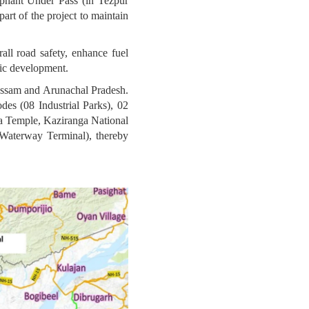
ephant Under Pass (in Tezpur
art of the project to maintain
all road safety, enhance fuel
mic development.
 Assam and Arunachal Pradesh.
es (08 Industrial Parks), 02
ya Temple, Kaziranga National
Waterway Terminal), thereby