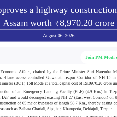
pproves a highway construction 
Assam worth ₹8,970.20 crore
August 06, 2026
Join PM Modi
conomic Affairs, chaired by the Prime Minister Shri Narendra M
 4-lane access-controlled Guwahati-Tezpur Corridor of NH-15 in
Transfer (BOT) Toll Mode at a total capital cost of Rs.8970.20 crore 
truction of an Emergency Landing Facility (ELF) (4.9 Km.) in Te
ith IAF and would decongest existing NH-27 (East west Corridor) on t
onstruction of 05 major bypasses of length 58.7 Km., thereby easing c
as such as Baihata Chariali, Sipajhar, Kharupetia, Dekiajuli, Tezpur.