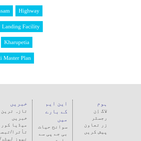
ssam
Highway
Landing Facility
Kharupetia
i Master Plan
ہوم
این ایم
خبریں
لاگ اِن
کے بارے
تازہ ترین
رجسٹر
خبریں
میں
زر تعاون
میڈیا کوری
سوانح حیات
پیش کریں
تأترا/تبصر
بی جے پی سے
نیوز لیٹر/
رابتہ