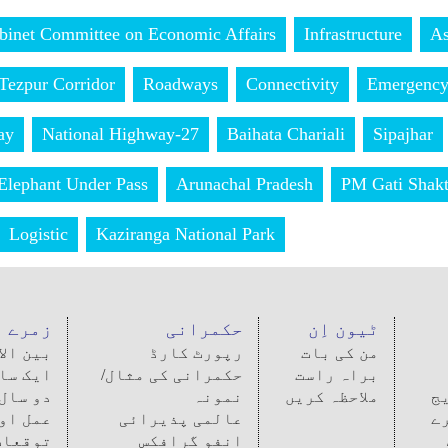
binet Committee on Economic Affairs
Infrastructure
A
Tezpur Corridor
Roadways
Connectivity
Emergency 
ay
National Highway-27
Baihata Chariali
Sipajhar
Elephant Under Pass
Arunachal Pradesh
PM Gati Shakt
Logistic
Kaziranga National Park
ٹیون اِن
حکمرانی
زمرے
من کی بات
رپورٹ کارڈ
بین ال
براہ راست
حکمرانی کی مثال/
ایک سا
ج
ملاحظہ کریں
نمونہ
دو سال
ے
عالمی پذیرائی
عمل او
انفو گرافکس
توقعات