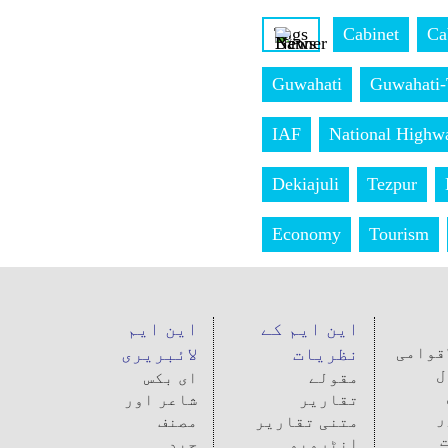
Tags
Cabinet
Ca
Guwahati
Guwahati-
IAF
National Highw
Dekiajuli
Tezpur
Economy
Tourism
این ایم کے
این ایم
اقوامی
نظریات
لائبریری
ل
مقولے
ای بکس
تقاریر
شاعر اور
ر
متنی تقاریر
مصنف
انٹرویو
جید