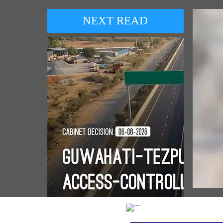
NEXT READ
POP
 مندر
 وزیر
Cabinet approves a highway
ا متن
construction project in Assam worth
₹8,970.20 crore (August 06, 2026)
Vie