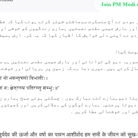
Join PM Modi
مودی نے آج سنسکرت سبھاشتم شیئر کرتے ہوئے کہا کہ فطر
ور بارش جیسی مقدس نعمتیں ہماری زندگیوں کو خوشی اور 
دی نے اپنی دلی خواہش کا اظہار کیا کہ یہ کرہ ارض ہمیش
وسٹ کیا
:
 سوریہ دیو کی توانائی اور بارش جیسی مقدس نعمتیں ہم س
مال کرتی ہیں۔میری دعا ہے کہ زمین پر ہریالی اور خوشح
शं नो भवन्तूषसो विभातीः।
ं नः क्षेत्रस्य पतिरस्तु शम्भुः॥"
یتا دیوہمارے لئے مبارک ہوں ۔ چمکتی ہوئی صبح ہماری ز
 دیوتا پرجنیہ ہمارے لوگوں کی بھلائی کریں اور کھیتوں 
ی اور خوشحالی عطا کریں ۔
ूर्यदेव की ऊर्जा और वर्षा का पावन आशीर्वाद हम सभी के जीवन को सुख-स