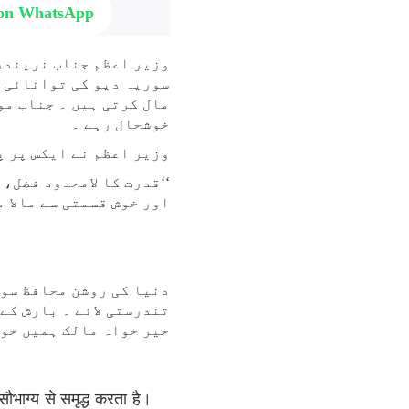
 on WhatsApp
وزیر اعظم جناب نریندر 
سوریہ دیو کی توانائی ا
مال کرتی ہیں ۔ جناب مو
خوشحال رہے ۔
وزیر اعظم نے ایکس پر پ
‘‘قدرت کا لامحدود فضل،
اور خوش قسمتی سے مالا 
دنیا کی روشن محافظ سو
تندرستی لائے ۔ بارش کے
خیر خواہ مالک ہمیں خوش
ौभाग्य से समृद्ध करता है।