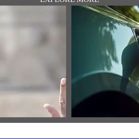
ULAR SPEECHES
MEDIA COVERAGE
India's EV industry to generate 
شری رام جنم بھومی
40 million jobs by 2030: Repor
دھوجاروہن اتسو کے دوران
اعظم کی تقریر ک
View All
w All