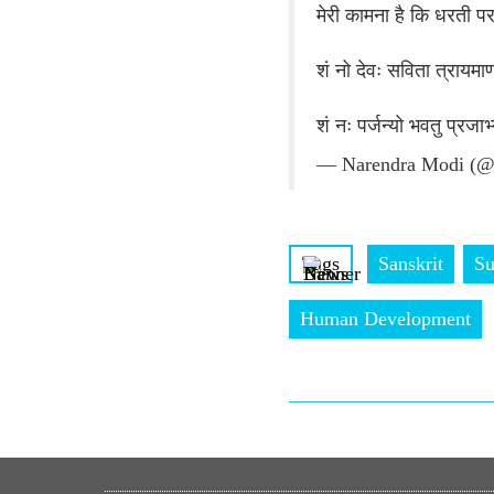
मेरी कामना है कि धरती 
शं नो देवः सविता त्रायमा
शं नः पर्जन्यो भवतु प्रजाभ
— Narendra Modi (@
Tags
Sanskrit
Su
Human Development