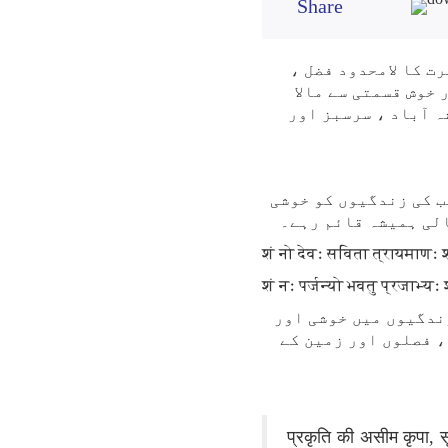
Share
ت کا لامحدود فضل ،
خوش قسمتی سے مالا
ہ آباد ، سرسبز اور
ب کی زندگیوں کو خوشی
الی ہمیشہ قائم رہے۔
शं नो देवः सविता त्रायमाणः 
शं नः पर्जन्यो भवतु प्रजाभ्यः श
ندگیوں میں خوشی اور
، فصلوں اور زمین کے
प्रकृति की असीम कृपा, स