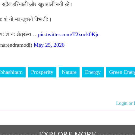
पर सदैव हरियाली और खुशहाली बनी रहे।
णः शं नो भवन्तूषसो विभातीः।
्यः शं नः क्षेत्रस्य…
pic.twitter.com/T2xock0Kjc
narendramodi)
May 25, 2026
bhashitam
Prosperity
Nature
Energy
Green Ener
Login or 
EXPLORE MORE