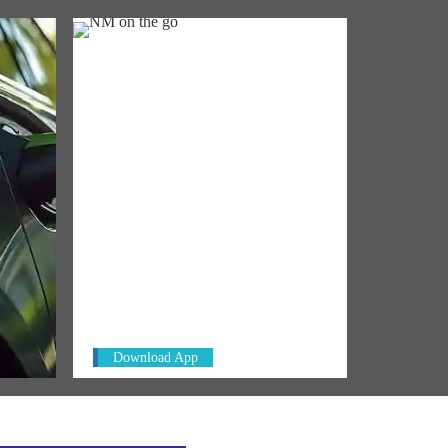
NM ON THE GO
up to
Always be the first to hear from the
t
PM. Get the App Now!
Download App