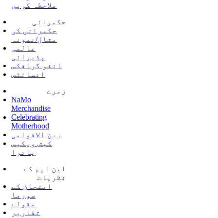
ملاحظہ کریں
حکمرانی
حکمرانی کی
مثال/نمونہ
عالمی
پذیرائی
انفو گرافکس
انسائٹس
زمرے
NaMo
Merchandise
Celebrating
Motherhood
بین الاقوامی
کیش ویکیس
یاترا
این ایم کے
نظریات
امتحان کے
سورما
مقولے
تقاریر