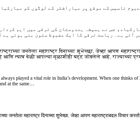
یوم تاسیس کے موقع پر مہاراشٹر کے لوگوں کو مبارکباد
ارکباد، جس نے ہمیشہ ہندوستان کی ترقی میں اہم کردار
ں آتی ہے۔ ریاست ترقی کا ایک مضبوط ستون بنی ہوئی ہے ا
्ट्राच्या जनतेला महाराष्ट्र दिनाच्या शुभेच्छा. जेव्हा आपण महाराष्ट्
े आणि त्याच वेळी आपल्या मूळाशीही घट्ट जोडलेले आहे. राज्याच्या प्रग
 always played a vital role in India’s development. When one thinks of 
s and at the same…
च्या जनतेला महाराष्ट्र दिनाच्या शुभेच्छा. जेव्हा आपण महाराष्ट्राबद्दल विचार कर