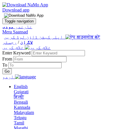
Download app
Toggle navigation
نارندر
مودی
Mera Saansad
اپلی کیشن ڈاؤن لوڈ کریں
لاگ اِن
/
رجسٹر
تلاش کریں
Enter Keyword
From
To
اردو
English
Gujarati
हिन्दी
Bengali
Kannada
Malayalam
Telugu
Tamil
Marathi