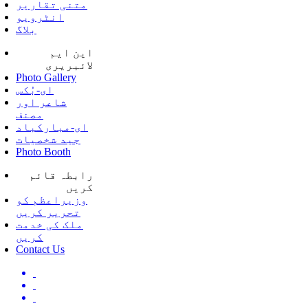
متنی تقاریر
انٹرویو
بلاگ
این ایم
لائبریری
Photo Gallery
ای-بُکس
شاعر اور
مصنف
ای-مبارکباد
جید شخصیات
Photo Booth
رابطہ قائم
کریں
وزیراعظم کو
تحریر کریں
ملک کی خدمت
کریں
Contact Us