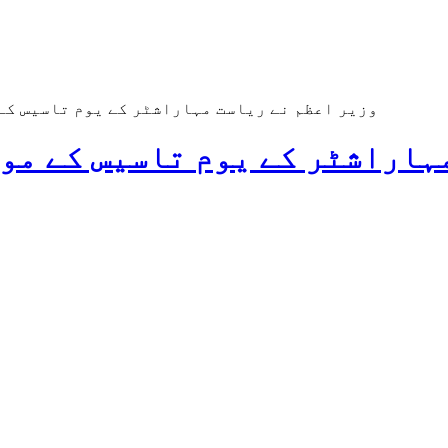
وزیر اعظم نے ریاست مہاراشٹر کے یوم تاسیس کے
ہاراشٹر کے یوم تاسیس کے مو