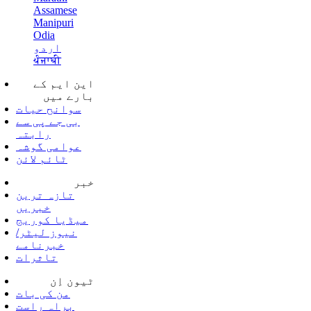
Assamese
Manipuri
Odia
اردو
ਪੰਜਾਬੀ
این ایم کے
بارے میں
سوانح حیات
بی جے پی سے
رابتہ
عوامی گوشہ
ٹائم لائن
خبر
تازہ ترین
خبریں
میڈیا کوریج
نیوز لیٹر/
خبرنامے
تاثرات
ٹیون اِن
من کی بات
براہ راست