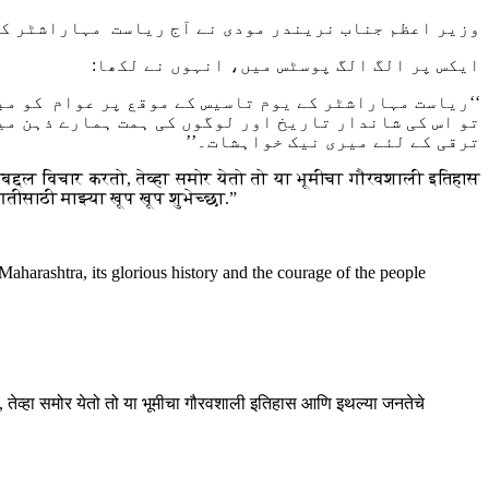
وزیر اعظم جناب نریندر مودی نے آج ریاست مہاراشٹر کے
ایکس پر الگ الگ پوسٹس میں، انہوں نے لکھا
:
‘‘ریاست مہاراشٹر کے یوم تاسیس کے موقع پر عوام کو مب
تو اس کی شاندار تاریخ اور لوگوں کی ہمت ہمارے ذہن می
ترقی کے لئے میری نیک خواہشات۔’’
राबद्दल विचार करतो, तेव्हा समोर येतो तो या भूमीचा गौरवशाली इतिहास
तीसाठी माझ्या खूप खूप शुभेच्छा.”
Maharashtra, its glorious history and the courage of the people
तो, तेव्हा समोर येतो तो या भूमीचा गौरवशाली इतिहास आणि इथल्या जनतेचे