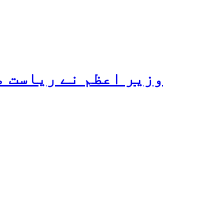
وزیر اعظم نے ریاست م