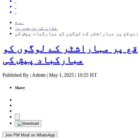
ہوم
تازہ ترین خبریں
 موقع پر مہاراشٹر کے لوگوں کو مبارکباد پیش کی
قع پر مہاراشٹر کے لوگوں کو
مبارکباد پیش کی
Published By : Admin | May 1, 2025 | 10:25 IST
Share
Join PM Modi on WhatsApp