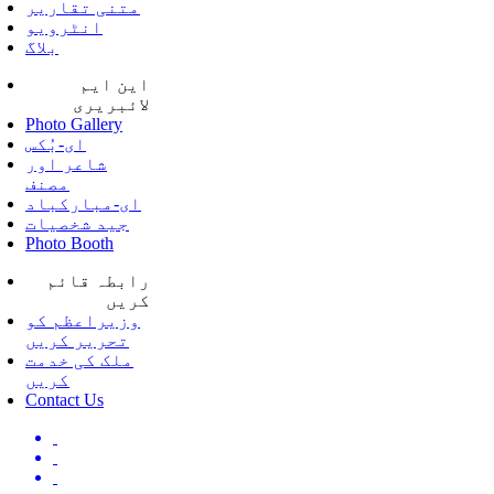
متنی تقاریر
انٹرویو
بلاگ
این ایم
لائبریری
Photo Gallery
ای-بُکس
شاعر اور
مصنف
ای-مبارکباد
جید شخصیات
Photo Booth
رابطہ قائم
کریں
وزیراعظم کو
تحریر کریں
ملک کی خدمت
کریں
Contact Us