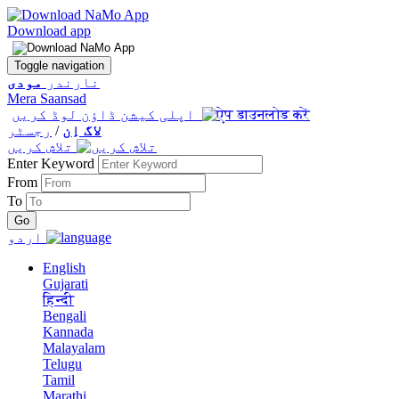
Download app
Toggle navigation
نارندر
مودی
Mera Saansad
اپلی کیشن ڈاؤن لوڈ کریں
لاگ اِن
/
رجسٹر
تلاش کریں
Enter Keyword
From
To
اردو
English
Gujarati
हिन्दी
Bengali
Kannada
Malayalam
Telugu
Tamil
Marathi