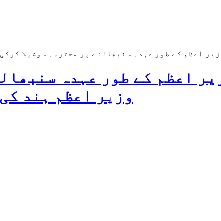
زیر اعظم کے طور عہدہ سنبھالنے پر محترمہ سوشیلا کرکی 
یر اعظم کے طور عہدہ سنبھالن
وزیر اعظم ہند کی