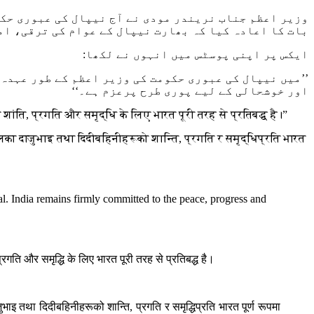
وزیر اعظم جناب نریندر مودی نے آج نیپال کی عبوری حکو
بات کا اعادہ کیا کہ بھارت نیپال کے عوام کی ترقی، ام
ایکس پر اپنی پوسٹس میں انہوں نے لکھا
:
’’میں نیپال کی عبوری حکومت کی وزیر اعظم کے طور عہدہ
اور خوشحالی کے لیے پوری طرح پرعزم ہے۔‘‘
शांति, प्रगति और समृद्धि के लिए भारत पूरी तरह से प्रतिबद्ध है।”
लका दाजुभाइ तथा दिदीबहिनीहरूको शान्ति, प्रगति र समृद्धिप्रति भारत
l. India remains firmly committed to the peace, progress and
रगति और समृद्धि के लिए भारत पूरी तरह से प्रतिबद्ध है।
इ तथा दिदीबहिनीहरूको शान्ति, प्रगति र समृद्धिप्रति भारत पूर्ण रूपमा