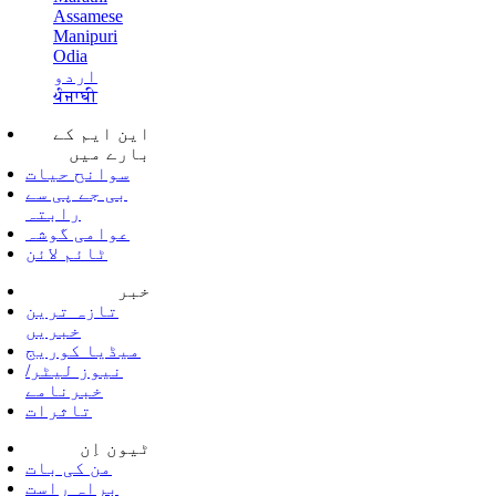
Assamese
Manipuri
Odia
اردو
ਪੰਜਾਬੀ
این ایم کے
بارے میں
سوانح حیات
بی جے پی سے
رابتہ
عوامی گوشہ
ٹائم لائن
خبر
تازہ ترین
خبریں
میڈیا کوریج
نیوز لیٹر/
خبرنامے
تاثرات
ٹیون اِن
من کی بات
براہ راست