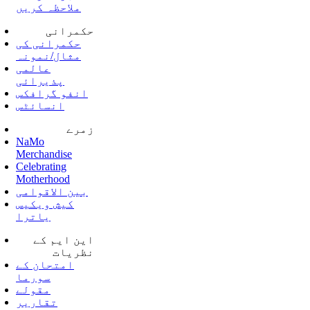
ملاحظہ کریں
حکمرانی
حکمرانی کی
مثال/نمونہ
عالمی
پذیرائی
انفو گرافکس
انسائٹس
زمرے
NaMo
Merchandise
Celebrating
Motherhood
بین الاقوامی
کیش ویکیس
یاترا
این ایم کے
نظریات
امتحان کے
سورما
مقولے
تقاریر