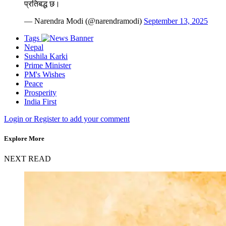
प्रतिबद्ध छ।
— Narendra Modi (@narendramodi)
September 13, 2025
Tags
Nepal
Sushila Karki
Prime Minister
PM's Wishes
Peace
Prosperity
India First
Login or Register to add your comment
Explore More
NEXT READ