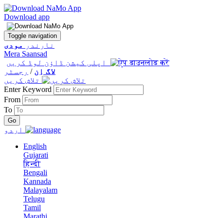
Download app
Toggle navigation
نارندر
مودی
Mera Saansad
اپلی کیشن ڈاؤن لوڈ کریں
لاگ اِن
/
رجسٹر
تلاش کریں
Enter Keyword
From
To
اردو
English
Gujarati
हिन्दी
Bengali
Kannada
Malayalam
Telugu
Tamil
Marathi