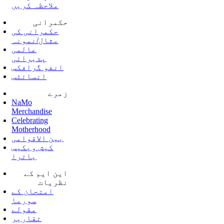
ملاحظہ کریں
حکمرانی
حکمرانی کی
مثال/نمونہ
عالمی
پذیرائی
انفو گرافکس
انسائٹس
زمرے
NaMo
Merchandise
Celebrating
Motherhood
بین الاقوامی
کیش ویکیس
یاترا
این ایم کے
نظریات
امتحان کے
سورما
مقولے
تقاریر