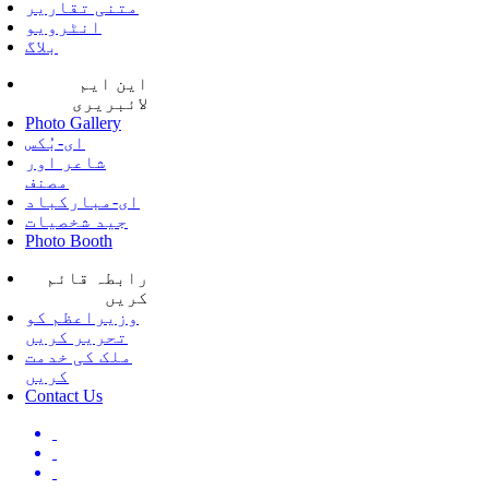
متنی تقاریر
انٹرویو
بلاگ
این ایم
لائبریری
Photo Gallery
ای-بُکس
شاعر اور
مصنف
ای-مبارکباد
جید شخصیات
Photo Booth
رابطہ قائم
کریں
وزیراعظم کو
تحریر کریں
ملک کی خدمت
کریں
Contact Us