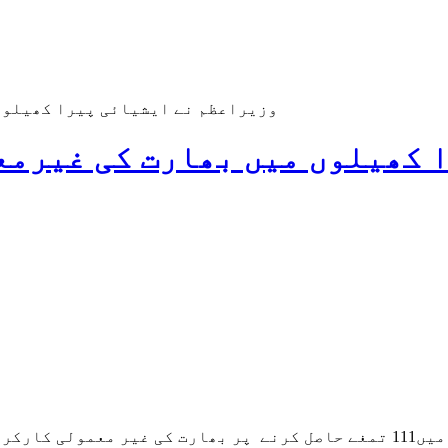
وزیراعظم نے ایشیائی پیرا کھیلوں
 کھیلوں میں بھارت کی غیرمع
وزیراعظم جناب نریندر مودی نے ایشیائی پیرا کھیلوں میں111 تمغے حاصل کرنے 