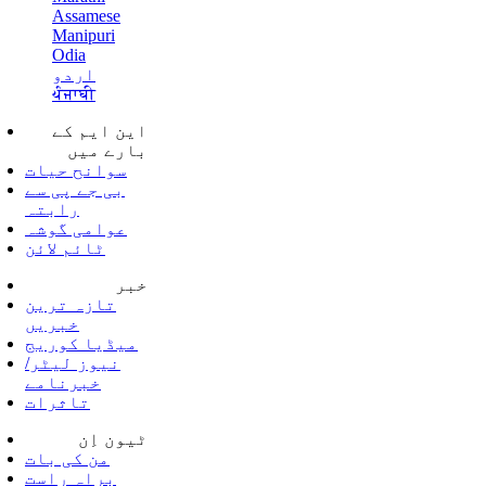
Assamese
Manipuri
Odia
اردو
ਪੰਜਾਬੀ
این ایم کے
بارے میں
سوانح حیات
بی جے پی سے
رابتہ
عوامی گوشہ
ٹائم لائن
خبر
تازہ ترین
خبریں
میڈیا کوریج
نیوز لیٹر/
خبرنامے
تاثرات
ٹیون اِن
من کی بات
براہ راست