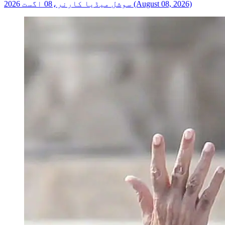
سوشل میڈیا کارنر،08 اگست 2026 (August 08, 2026)