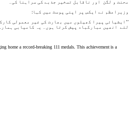
محنت و لگن اور ناقابل تسخیر جذبے کی سراہنا کی۔
وزیراعظم نے ایکس پر اپنی پوسٹ میں کہا:
لئے انھیں مبارکباد پیش کرتا ہوں۔ یہ کامیابی ہمارے ک
inging home a record-breaking 111 medals. This achievement is a