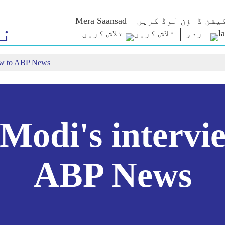
یشن ڈاؤن لوڈ کریں
Mera Saansad
ن
اردو
تلاش کریں
ew to ABP News
م کے
زمرے
حکمرانی
ٹیون اِن
ت
NaMo Merchandise
حکمرانی کی
من کی بات
مثال/نمونہ
Celebrating
براہ راست
کے سورما
Motherhood
عالمی پذیرائی
کریں
بین الاقوامی
انفو گرافکس
کیش ویکیس یاترا
انسائٹس
اریر
odi's intervi
و
ABP News