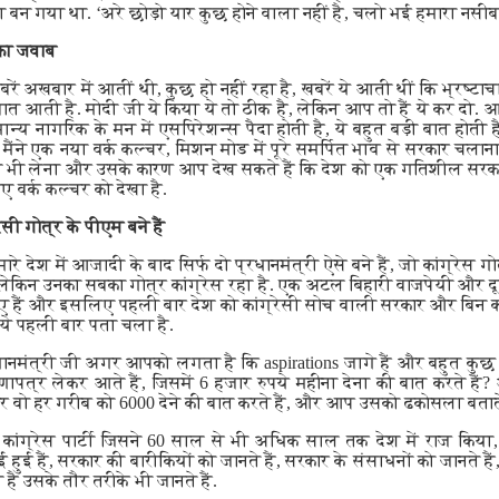
्या बन गया था. ‘अरे छोड़ो यार कुछ होने वाला नहीं है, चलो भई हमारा नस
का जवाब
 अखबार में आतीं थी, कुछ हो नहीं रहा है, खबरें ये आती थीं कि भ्रष्टाचा
 आती है. मोदी जी ये किया ये तो ठीक है, लेकिन आप तो हैं ये कर दो. आप
मान्य नागरिक के मन में एसपिरेशन्स पैदा होती है, ये बहुत बड़ी बात होत
 मैंने एक नया वर्क कल्चर, मिशन मोड में पूरे समर्पित भाव से सरकार चलाना, 
 तो वो भी लेना और उसके कारण आप देख सकते हैं कि देश को एक गतिशील स
ए वर्क कल्चर को देखा है.
रेसी गोत्र के पीएम बने हैं
ारे देश में आजादी के बाद सिर्फ दो प्रधानमंत्री ऐसे बने हैं, जो कांग्रेस गो
लेकिन उनका सबका गोत्र कांग्रेस रहा है. एक अटल बिहारी वाजपेयी और दूसर
ीं आए हैं और इसलिए पहली बार देश को कांग्रेसी सोच वाली सरकार और बिन क
ै, ये पहली बार पता चला है.
ानमंत्री जी अगर आपको लगता है कि aspirations जागे हैं और बहुत कुछ अ
ापत्र लेकर आते हैं, जिसमें 6 हजार रुपये महीना देना की बात करते हैं
और वो हर गरीब को 6000 देने की बात करते हैं, और आप उसको ढकोसला बताते 
 कांग्रेस पार्टी जिसने 60 साल से भी अधिक साल तक देश में राज किय
ाई हुई हैं, सरकार की बारीकियों को जानते हैं, सरकार के संसाधनों को जानते ह
 है उसके तौर तरीके भी जानते हैं.