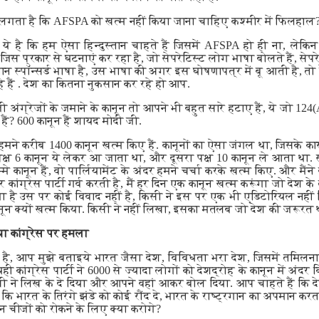
ता है कि AFSPA को खत्म नहीं किया जाना चाहिए कश्मीर में फिलहाल
े है कि हम ऐसा हिन्दुस्तान चाहते हैं जिसमें AFSPA हो ही ना, लेकिन
िस प्रकार से घटनाएं कर रहा है, जो सेपरेटिस्ट लोग भाषा बोलते हैं, सेप
ान स्पॉन्सर्ड भाषा है, उस भाषा की अगर इस घोषणापत्र में बू आती है, तो द
हैं . देश का कितना नुकसान कर रहे हो आप.
जी अंग्रेजों के जमाने के कानून तो आपने भी बहुत सारे हटाए हैं, ये जो 124
 हैं? 600 कानून हैं शायद मोदी जी.
हमने करीब 1400 कानून खत्म किए हैं. कानूनों का ऐसा जंगल था, जिसके कार
पक्ष 6 कानून ये लेकर आ जाता था, और दूसरा पक्ष 10 कानून ले आता था.
े कानून हैं, वो पार्लियामेंट के अंदर हमने चर्चा करके खत्म किए. और मैंने
ांग्रेस पार्टी गर्व करती है, मैं हर दिन एक कानून खत्म करूंगा जो देश क
या है उस पर कोई विवाद नहीं है, किसी ने इस पर एक भी एडिटोरियल नहीं
ानून क्यों खत्म किया. किसी ने नहीं लिखा, इसका मतलब जो देश की जरूरत 
या कांग्रेस पर हमला
ा है, आप मुझे बताइये भारत जैसा देश, विविधता भरा देश, जिसमें तमिलनाडु
 कांग्रेस पार्टी ने 6000 से ज्यादा लोगों को देशद्रोह के कानून में अंदर
किसी ने लिख के दे दिया और आपने वहां आकर बोल दिया. आप चाहते हैं कि देश 
कि भारत के तिरंगे झंडे को कोई रौंद दे, भारत के राष्ट्रगान का अपमान कर
 इन चीजों को रोकने के लिए क्या करोगे?