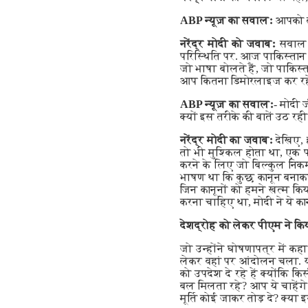
ABP न्यूज़ का सवालः
आपको लग
नरेंद्र मोदी को जवाबः
सवाल य
परिस्थिति पर. आज पाकिस्तान ज
जो भाषा बोलते हैं, जो पाकिस्त
आप कितना डिमोरलाइज कर रहे 
ABP न्यूज़ का सवालः
- मोदी 
क्यों इस तरीके की बातें उठ रही
नरेंद्र मोदी का जवाबः
देखिए, 
तो भी मुश्किल होता था, एक 
करने के लिए जो बिल्कुल निकम्म
भाषण था कि कुछ कानून बनाकर क
जिन कानूनों को हमने खत्म कि
करना चाहिए था, मोदी ने ये क
देशद्रोह को लेकर पीएम ने कि
जो उन्होंने घोषणापत्र में कह
लेकर वहां पर आंदोलन चला. यही
को उपदेश दे रहे हें क्योंकि 
बल मिलता रहे? आप ये चाहेंगे 
मूर्ति कोई जाकर तोड़ दे? क्या