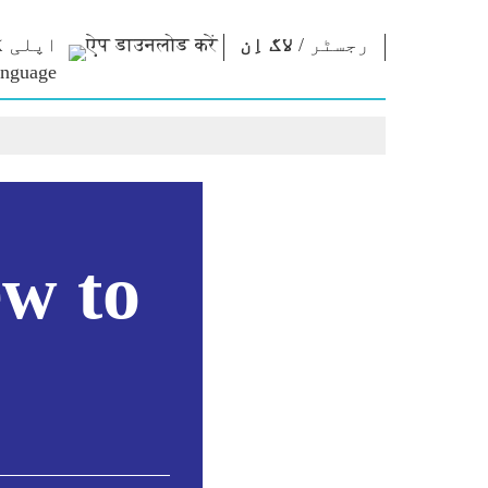
رجسٹر
/
لاگ اِن
اپلی ک
رابطہ قائم
این ایم
این ای
کریں
لائبریری
نظریا
وزیراعظم کو
Photo Gallery
امتحان 
تحریر کریں
ای-بُکس
مقولے
ملک کی خدمت
شاعر اور مصنف
تقاریر
کریں
ای-مبارکباد
متنی تق
ew to
Contact Us
جید شخصیات
انٹروی
Photo Booth
بلاگ