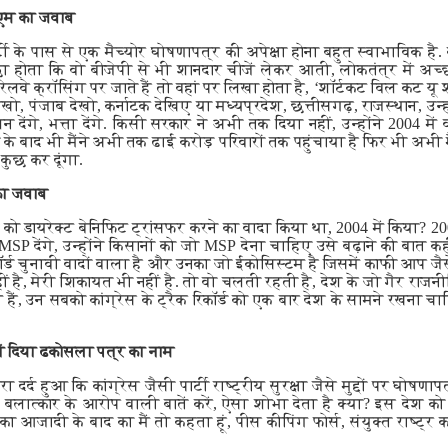
ीएम का जवाब
्टी के पास से एक मैच्योर घोषणापत्र की अपेक्षा होना बहुत स्वाभाविक है. क
्छा होता कि वो बीजेपी से भी शानदार चीजें लेकर आती, लोकतंत्र में अच
ेलवे क्रॉसिंग पर जाते हैं तो वहां पर लिखा होता है, ‘शॉर्टकट विल कट यू शॉर्
खो, पंजाब देखो, कर्नाटक देखिए या मध्यप्रदेश, छत्तीसगढ़, राजस्थान, उन्ह
 देंगे, भत्ता देंगे. किसी सरकार ने अभी तक दिया नहीं, उन्होंने 2004 मे
 के बाद भी मैंने अभी तक ढाई करोड़ परिवारों तक पहुंचाया है फिर भी अभी मैं
ुछ कर दूंगा.
का जवाब
ो डायरेक्ट बेनिफिट ट्रांसफर करने का वादा किया था, 2004 में किया? 2009
SP देंगे, उन्होंने किसानों को जो MSP देना चाहिए उसे बढ़ाने की बात क
र्ड चुनावी वादों वाला है और उनका जो ईकोसिस्टम है जिसमें काफी आप जैसे
हीं है, मेरी शिकायत भी नहीं है. तो वो चलती रहती है, देश के जो गैर राजनीति
ोग हैं, उन सबको कांग्रेस के ट्रैक रिकॉर्ड को एक बार देश के सामने रखन
यों दिया ढकोसला पत्र का नाम
दर्द हुआ कि कांग्रेस जैसी पार्टी राष्ट्रीय सुरक्षा जैसे मुद्दों पर घोषणा
 बलात्कार के आरोप वाली बातें करें, ऐसा शोभा देता है क्या? इस देश क
 का आजादी के बाद का मैं तो कहता हूं, पीस कीपिंग फोर्स, संयुक्त राष्ट्