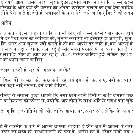
महत्वपूर्ण आया जिसके कारण ब्रेक हुआ, हमारा साफ मत था कि जम्मू कश्मीर
ालिका के और वहां की जनता को अपना कारोबार चलाने का हक देना चाहिए. द
स सीधे पैसे जाते हैं, वैसे ही पंचायतों के पास पैसे जाने चाहिए जिससे वो अ
ा आरोप
 की ताकत बढ़े, मैं चाहता था कि जो भी आए वो जम्मू-कश्मीर सरकार के हा
होंने डर पैदा करने की कोशिश की, चुनाव कराएंगे तो हत्याएं हो जाएंगी, ख
 कि अगर आप चुनाव नहीं कराते हैं तो हम आपसे दूर जाते हैं, हम अलग ह
ंच-सरपंच वहां कारोबार चला रहे हैं और भारत सरकार से जो फंड जाता है, 
 लगा है. और वो काम कर रहे हैं. 70-75 परसेंट वोटिंग हुई, लेकिन एक भी ह
श का ध्यान जाना चाहिए.
तलब गलती हो गई थी, गठबंधन करके?
ोशिश थी, अच्छा करें, कुछ कमी रह गई हम नहीं कर पाए. नहीं कर पाए
मने कहा भाई नमस्ते, हमें जाने दीजिए.
इसलिए ये सवाल पूछा आपसे कि क्या आने वाले दिनों में कभी दोबारा ग
 से या नेशनल कॉन्फ्रेंस से, क्योंकि आप दोनों के साथ अति में संबंध बना चुके 
ता हूं कि राजनीति में जो और तो के आधार पर, अगर और लेकिन के आधार प
 मैं कश्मीर के बारे में आपसे जानना चाहती हूं और जब मैं आपसे ये बात क
े पहले जो शब्द को प्रधानमंत्री को हटा दें. अलग कर दें. नरेंद्र मोदी जब अ