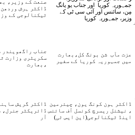
صنعت کے وزیر، بھ
جمہوریہ کوریا اور جناب یو یانگ
ڈاکٹر ہرش وردھن،
مِن، سائنس اور آئی سی ٹی کے
ٹیکنالوجی کے وزی
وزیر، جمہوریہ کوریا
جناب راگھویندر س
عزت مآب شن بونگ کل،بھارت
سکریٹری وزارت ث
میں جمہوریہ کوریا کے سفیر
،بھارت
ڈاکٹر ہون کونگ یون، چیئرمین
ڈاکٹر گریش ساہنی
، نیشنل ریسرچ کونسل آف سائنس
ڈائریکٹر جنرل، س
اینڈ ٹیکنالوجی(این ایس ٹی)
آر