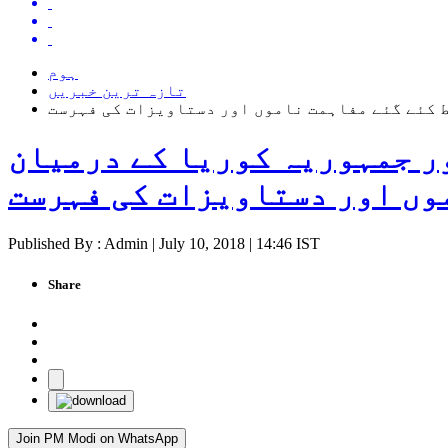
ہوم
تازہ ترین خبریں
 کئے گئے مفاہمت ناموں اور دستاویزات کی فہرست
ر جمہوریہ کوریا کے درمیان
وں اور دستاویزات کی فہرست
Published By : Admin | July 10, 2018 | 14:46 IST
Share
Join PM Modi on WhatsApp