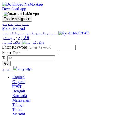
Download app
Toggle navigation
نارندر
مودی
Mera Saansad
اپلی کیشن ڈاؤن لوڈ کریں
لاگ اِن
/
رجسٹر
تلاش کریں
Enter Keyword
From
To
اردو
English
Gujarati
हिन्दी
Bengali
Kannada
Malayalam
Telugu
Tamil
Marathi