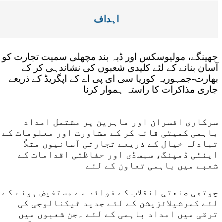
اہداف
جھینگے، مولیوسکس اور ڈبہ بند مچھلی سمیت تجارت کو
آسان بنانے کے لئے کلیدی شعبوں کی نشاندہی کر کے
بھارت-جمہوریہ کوریا سی ای پی اے کے اپگریڈ کے ذریعے
جاری مذاکرات کا راستہ ہموار کرنا
سرکاری افسران اور ماہرین پر مشتمل امداد
باہمی کمیٹی قائم کر کے مشاورت اور معلومات کے
تبادلہ خیال کے ذریعے تجارتی آسانیوں مثلاً
اینٹی ڈمپنگ، سبسڈی اور حفاظتی اقدامات کے
شعبے میں باہمی تعاون کے لئے
چوتھی صنعتی انقلاب کے فوائد سے مستفیض ہونے کے
لئے کمرشیلائزیشن کے لئے جدید ٹیکنالوجی کی
ترقی میں امداد باہمی کے لئے ۔جن شعبوں میں