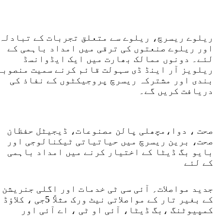
ریلوے ریسرچ، ریلوے سے متعلق تجربات کے تبادلہ
اور ریلوے صنعتوں کی ترقی میں امداد باہمی کے
لئے۔ دونوں ممالک بھارت میں ایک ایڈوانسڈ
ریلویز آر اینڈ ڈی سہولت قائم کرنے سمیت منصوبہ
بندی اور مشترکہ ریسرچ پروجیکٹوں کے نفاذ کی
دریافت کریں گے۔
صحت ، دوا،مچھلی پالن مصنوعات، ڈیجیٹل حفظان
صحت، برین ریسرچ میں حیاتیاتی ٹیکنالوجی اور
بایو بگ ڈیٹا کے اختیار کرنے میں امداد باہمی
کے لئے
جدید مواصلات؍ آئی سی ٹی خدمات اور اگلی جنریشن
کے بغیر تار کے مواصلاتی نیٹ ورک مثلاً 5جی ، کلاؤڈ
کمپیوٹنگ ،بگ ڈیٹا، آئی او ٹی ، اے آئی اور