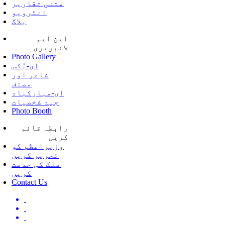
متنی تقاریر
انٹرویو
بلاگ
این ایم
لائبریری
Photo Gallery
ای-بُکس
شاعر اور
مصنف
ای-مبارکباد
جید شخصیات
Photo Booth
رابطہ قائم
کریں
وزیراعظم کو
تحریر کریں
ملک کی خدمت
کریں
Contact Us