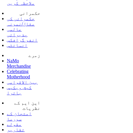
ملاحظہ کریں
حکمرانی
حکمرانی کی
مثال/نمونہ
عالمی
پذیرائی
انفو گرافکس
انسائٹس
زمرے
NaMo
Merchandise
Celebrating
Motherhood
بین الاقوامی
کیش ویکیس
یاترا
این ایم کے
نظریات
امتحان کے
سورما
مقولے
تقاریر