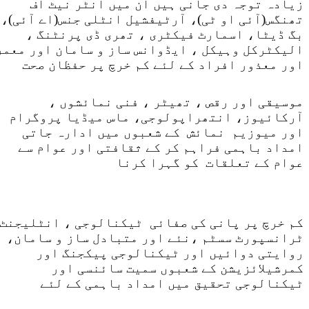
زیادہ توجہ دی جانی ہیں ان میں انٹر نیٹ آف
تھنگس(آئی او ٹی)، آرٹیفشیل انٹلی جنس(اے آئی)،
بگ ڈیٹا، اسمارٹ فیکٹری ، تھری ڈی پرنٹنگ ،
الیکٹرکل وہیکل ، ایڈوانس ساز و سامان اور معمر
اور معذور افراد کے لئے کم خرچ پر حفظان صحت
موسیقی اور رقص ، تھیٹر ، فنی نمائشوں ،
آرکائیوز، انتھراپولوجی، ماس میڈیا پروگرام
اور میوزیم نمائش کے شعبوں میں ادارہ جاتی
امداد باہمی فراہم کر کے ثقافتی اور عوام سے
عوام کے تعلقات کو گہرا کرنا
کم خرچ پر پانی کی صفائی ٹیکنالوجی ، انٹلیجنٹ
ٹرانسپورٹ سسٹم ،نئے اور متبادل ساز و سامان،
روایتی دوائیں اور ٹیکنالوجی پیکجنگ اور
کمرشیلائزیشن کے شعبوں سمیت سائنسی اور
ٹیکنالوجی تحقیق میں امداد باہمی کے لئے