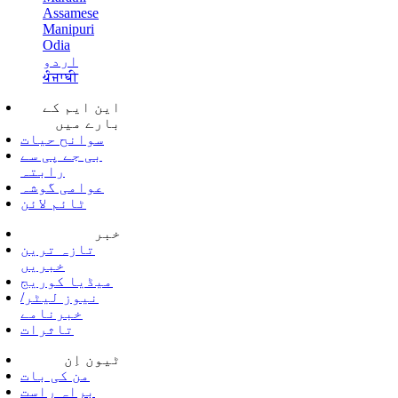
Assamese
Manipuri
Odia
اردو
ਪੰਜਾਬੀ
این ایم کے
بارے میں
سوانح حیات
بی جے پی سے
رابتہ
عوامی گوشہ
ٹائم لائن
خبر
تازہ ترین
خبریں
میڈیا کوریج
نیوز لیٹر/
خبرنامے
تاثرات
ٹیون اِن
من کی بات
براہ راست