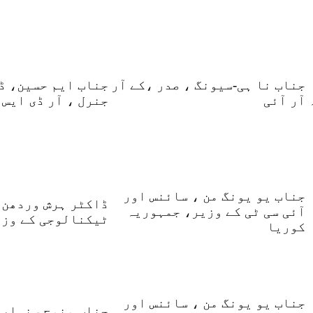
جناب نا ہی-سیونگ ، صدر ،کے آر
جناب ایم حسین، ڈ
آر آئی
جنرل ، آر ڈی ایس 
جناب یو یونگ من ، سائنس اور
ڈاکٹر ہرش وردھن،
آئی سی ٹی کے وزیر، جمہوریہ
ٹیکنالوجی کے وزی
کوریا
جناب یو یونگ من ، سائنس اور
جناب منوج سنہا، 