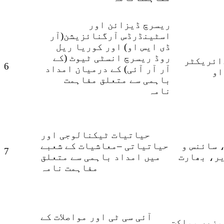
ریسرچ ڈیزائن اور
اسٹینڈرڈس آرگنائزیشن(آر
ڈی ایس او) اور کوریا ریل
روڈ ریسرچ انسٹی ٹیوٹ (کے
ائریکٹر
6
آر آر آئی) کے درمیان امداد
او
باہمی سے متعلق مفاہمت
نامہ
حیاتیات ٹیکنالوجی اور
 سائنس و
حیاتیاتی –معاشیات کے شعبے
7
ر، بھارت
میں امداد باہمی سے متعلق
مفاہمت نامہ
آئی سی ٹی اور م
واصلات کے
وزیر مملکت