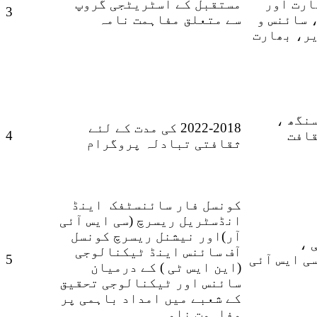
ارت اور
مستقبل کے اسٹریٹجی گروپ
3
 سائنس و
سے متعلق مفاہمت نامہ
ر، بھارت
نگھ ،
2022-2018 کی مدت کے لئے
قافت
4
ثقافتی تبادلہ پروگرام
کونسل فار سائنسٹفک اینڈ
انڈسٹریل ریسرچ (سی ایس آئی
آر)اور نیشنل ریسرچ کونسل
 ،
آف سائنس اینڈ ٹیکنالوجی
ی ایس آئی
5
(این ایس ٹی ) کے درمیان
سائنس اور ٹیکنالوجی تحقیق
کے شعبے میں امداد باہمی پر
مفاہمت نامہ