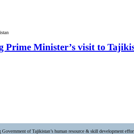
istan
 Prime Minister’s visit to Tajiki
ing Government of Tajikistan’s human resource & skill development effor