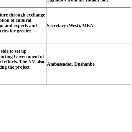
ulture through exchange
tion of cultural
ion and experts and
Secretary (West), MEA
tries for greater
side to set up
pporting Government of
t efforts. The NV also
Ambassador, Dushanbe
ting the project.