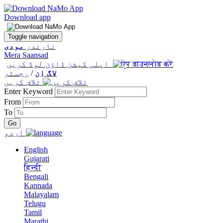
Download app
Toggle navigation
نارندر
مودی
Mera Saansad
اپلی کیشن ڈاؤن لوڈ کریں
لاگ اِن
/
رجسٹر
تلاش کریں
Enter Keyword
From
To
اردو
English
Gujarati
हिन्दी
Bengali
Kannada
Malayalam
Telugu
Tamil
Marathi