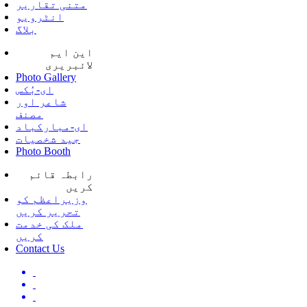
متنی تقاریر
انٹرویو
بلاگ
این ایم
لائبریری
Photo Gallery
ای-بُکس
شاعر اور
مصنف
ای-مبارکباد
جید شخصیات
Photo Booth
رابطہ قائم
کریں
وزیراعظم کو
تحریر کریں
ملک کی خدمت
کریں
Contact Us