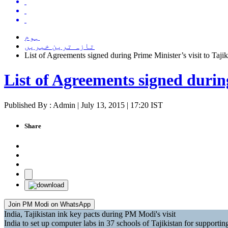
ہوم
تازہ ترین خبریں
List of Agreements signed during Prime Minister’s visit to Tajik
List of Agreements signed during
Published By : Admin | July 13, 2015 | 17:20 IST
Share
Join PM Modi on WhatsApp
India, Tajikistan ink key pacts during PM Modi's visit
India to set up computer labs in 37 schools of Tajikistan for support