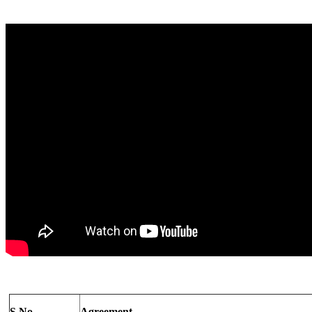
S.No
Agreement