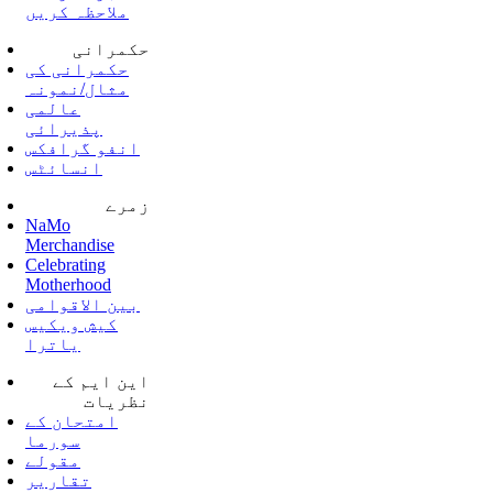
ملاحظہ کریں
حکمرانی
حکمرانی کی
مثال/نمونہ
عالمی
پذیرائی
انفو گرافکس
انسائٹس
زمرے
NaMo
Merchandise
Celebrating
Motherhood
بین الاقوامی
کیش ویکیس
یاترا
این ایم کے
نظریات
امتحان کے
سورما
مقولے
تقاریر