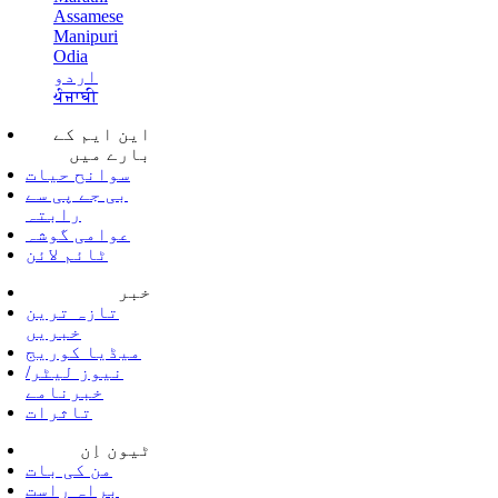
Assamese
Manipuri
Odia
اردو
ਪੰਜਾਬੀ
این ایم کے
بارے میں
سوانح حیات
بی جے پی سے
رابتہ
عوامی گوشہ
ٹائم لائن
خبر
تازہ ترین
خبریں
میڈیا کوریج
نیوز لیٹر/
خبرنامے
تاثرات
ٹیون اِن
من کی بات
براہ راست