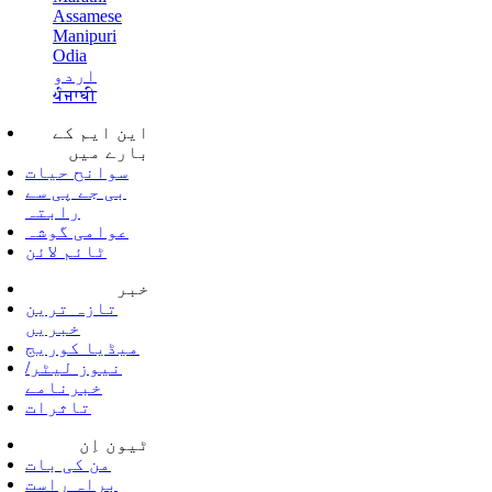
Assamese
Manipuri
Odia
اردو
ਪੰਜਾਬੀ
این ایم کے
بارے میں
سوانح حیات
بی جے پی سے
رابتہ
عوامی گوشہ
ٹائم لائن
خبر
تازہ ترین
خبریں
میڈیا کوریج
نیوز لیٹر/
خبرنامے
تاثرات
ٹیون اِن
من کی بات
براہ راست