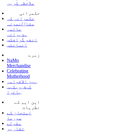
ملاحظہ کریں
حکمرانی
حکمرانی کی
مثال/نمونہ
عالمی
پذیرائی
انفو گرافکس
انسائٹس
زمرے
NaMo
Merchandise
Celebrating
Motherhood
بین الاقوامی
کیش ویکیس
یاترا
این ایم کے
نظریات
امتحان کے
سورما
مقولے
تقاریر