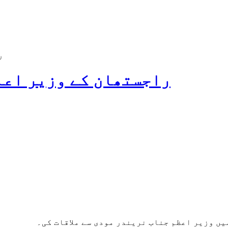
ر
راجستھان کے وزیر اعلی
میں وزیر اعظم جناب نریندر مودی سے ملاقات کی۔