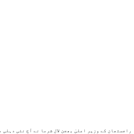
راجستھان کے وزیر اعلیٰ بھجن لال شرما نے آج نئی دہلی 