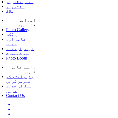
متنی تقاریر
انٹرویو
بلاگ
این ایم
لائبریری
Photo Gallery
ای-بُکس
شاعر اور
مصنف
ای-مبارکباد
جید شخصیات
Photo Booth
رابطہ قائم
کریں
وزیراعظم کو
تحریر کریں
ملک کی خدمت
کریں
Contact Us