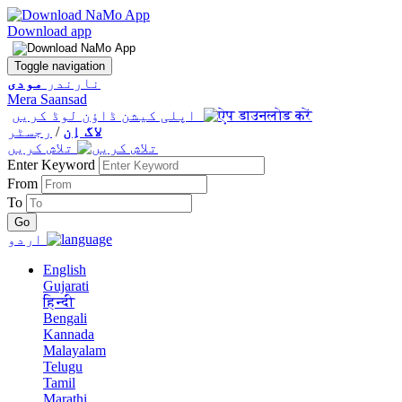
Download app
Toggle navigation
نارندر
مودی
Mera Saansad
اپلی کیشن ڈاؤن لوڈ کریں
لاگ اِن
/
رجسٹر
تلاش کریں
Enter Keyword
From
To
اردو
English
Gujarati
हिन्दी
Bengali
Kannada
Malayalam
Telugu
Tamil
Marathi