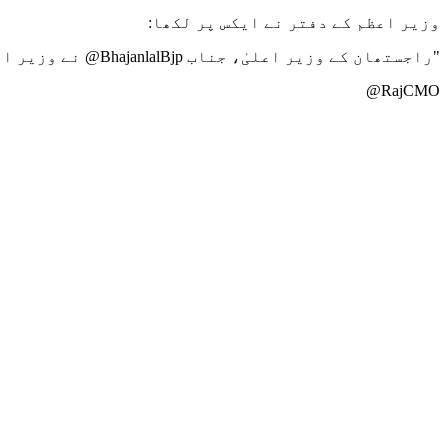
وزیر اعظم کے دفتر نے ایکس پر لکھا
:
"
راجستھان کے وزیر اعلیٰ، جناب
@BhajanlalBjp
نے وزیر ا
@RajCMO