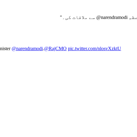
عظم
@narendramodi
سے ملاقات کی۔
"
nister
@narendramodi
.
@RajCMO
pic.twitter.com/nlosvXzktU