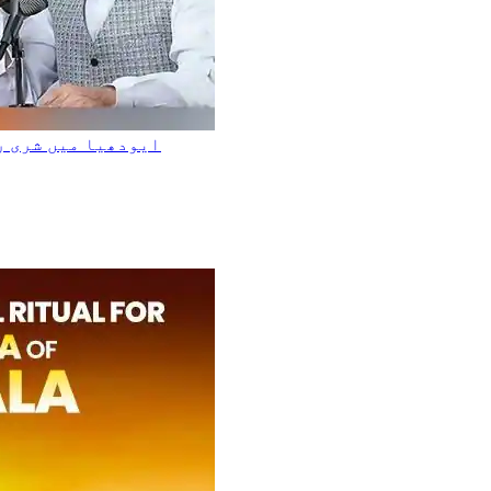
ایودھیا میں شری ر