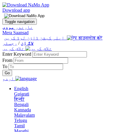
Download app
Toggle navigation
نارندر
مودی
Mera Saansad
اپلی کیشن ڈاؤن لوڈ کریں
لاگ اِن
/
رجسٹر
تلاش کریں
Enter Keyword
From
To
اردو
English
Gujarati
हिन्दी
Bengali
Kannada
Malayalam
Telugu
Tamil
Marathi