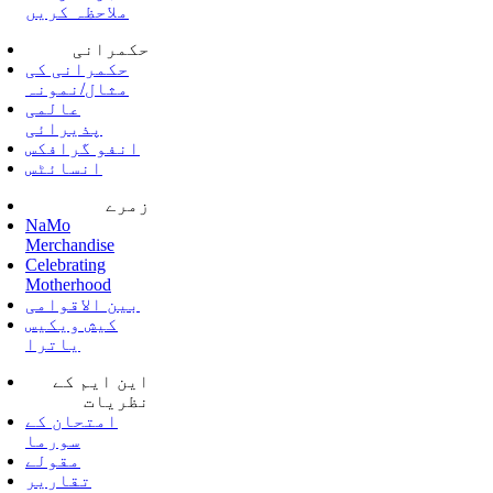
ملاحظہ کریں
حکمرانی
حکمرانی کی
مثال/نمونہ
عالمی
پذیرائی
انفو گرافکس
انسائٹس
زمرے
NaMo
Merchandise
Celebrating
Motherhood
بین الاقوامی
کیش ویکیس
یاترا
این ایم کے
نظریات
امتحان کے
سورما
مقولے
تقاریر