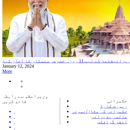
 روزہ خصوصی سنسکار کا آغاز کیا
January 12, 2024
More
وزیراعظم سے رابطہ
حکمرانی
قائم کریں
رپورٹ کارڈ
حکمرانی کی مثال/نمونہ
عالمی پذیرائی
انفو گرافکس