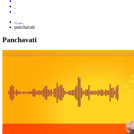
ہوم
panchavati
Panchavati