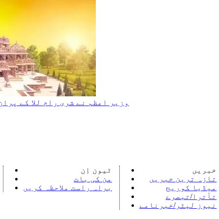
وزیر اعظم نے شری رام للا کے پران پراتیشٹھا کے لیے 11
خبریں
ٹیون اِن
تازہ ترین خبریں
من کی بات
میڈیا کوریج
براہ راست ملاحظہ کریں
تأترا/تبصرے
نیوز لیٹر/خبرنامے