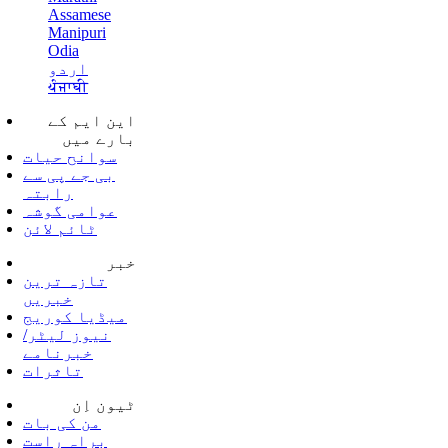
Assamese
Manipuri
Odia
اردو
ਪੰਜਾਬੀ
این ایم کے
بارے میں
سوانح حیات
بی جے پی سے
رابتہ
عوامی گوشہ
ٹائم لائن
خبر
تازہ ترین
خبریں
میڈیا کوریج
نیوز لیٹر/
خبرنامے
تاثرات
ٹیون اِن
من کی بات
براہ راست