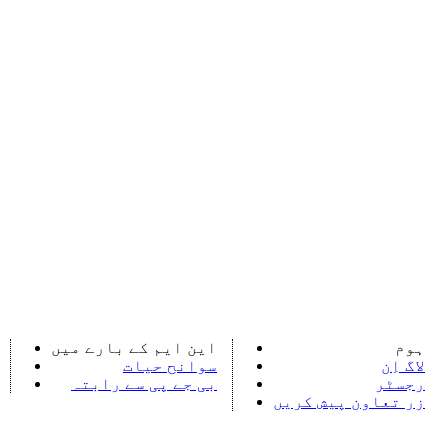
ہوم
این ایم کے بارے میں
لاگ اِن
سوانح حیات
رجسٹر
بی جے پی سے رابتہ
زر تعاون پیش کریں